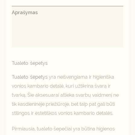
Aprašymas
Papildoma informacija
Atsiliepimai (0)
Tualeto šepetys
Tualeto šepetys
yra neišvengiama ir higieniška
vonios kambario detalė, kuri užtikrina švarą ir
tvarką. Šie aksesuarai atlieka svarbų vaidmenį ne
tik kasdieninėje priežiūroje, bet taip pat gali būti
stilingos ir estetiškos vonios kambario detalės.
Pirmiausia, tualeto šepečiai yra būtina higienos