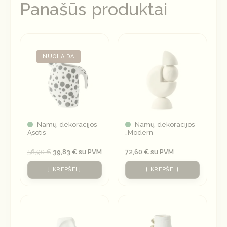
Panašūs produktai
Original
Current
price
price
was:
is:
NUOLAIDA
56,90 €.
39,83 €.
Namų dekoracijos
Namų dekoracijos
Ąsotis
„Modern”
56,90
€
39,83
€
su PVM
72,60
€
su PVM
Į KREPŠELĮ
Į KREPŠELĮ