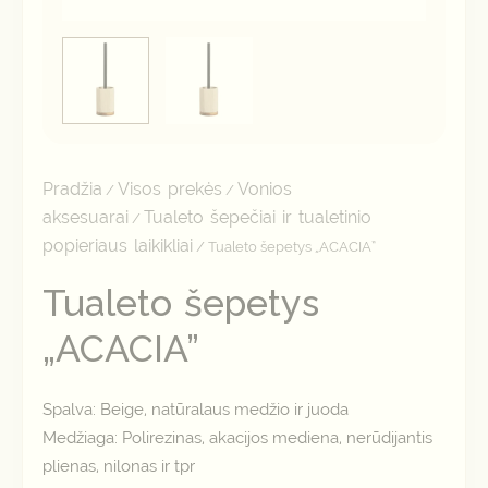
Pradžia
Visos prekės
Vonios
/
/
aksesuarai
Tualeto šepečiai ir tualetinio
/
popieriaus laikikliai
/ Tualeto šepetys „ACACIA”
Tualeto šepetys
„ACACIA”
Spalva: Beige, natūralaus medžio ir juoda
Medžiaga: Polirezinas, akacijos mediena, nerūdijantis
plienas, nilonas ir tpr