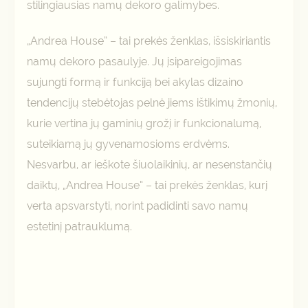
stilingiausias namų dekoro galimybes.
„Andrea House” – tai prekės ženklas, išsiskiriantis
namų dekoro pasaulyje. Jų įsipareigojimas
sujungti formą ir funkciją bei akylas dizaino
tendencijų stebėtojas pelnė jiems ištikimų žmonių,
kurie vertina jų gaminių grožį ir funkcionalumą,
suteikiamą jų gyvenamosioms erdvėms.
Nesvarbu, ar ieškote šiuolaikinių, ar nesenstančių
daiktų, „Andrea House” – tai prekės ženklas, kurį
verta apsvarstyti, norint padidinti savo namų
estetinį patrauklumą.