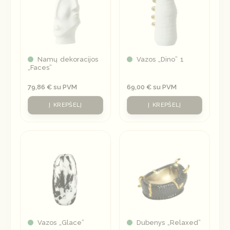
Namų dekoracijos
Vazos „Dino” 1
„Faces”
79,86
€
su PVM
69,00
€
su PVM
Į KREPŠELĮ
Į KREPŠELĮ
Vazos „Glace”
Dubenys „Relaxed”