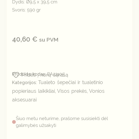
Dydis: Ø9,5 x 39,5 cm
Svoris: 590 gr
40,60
€
su PVM
Produkto kodas:
BA22105
Pridėti į norų sąrašą
Tualeto šepečiai ir tualetinio
Kategorijos:
popieriaus laikikliai
Visos prekės
Vonios
,
,
aksesuarai
Šiuo metu neturime, prašome susisiekti dėl
galimybės užsakyti