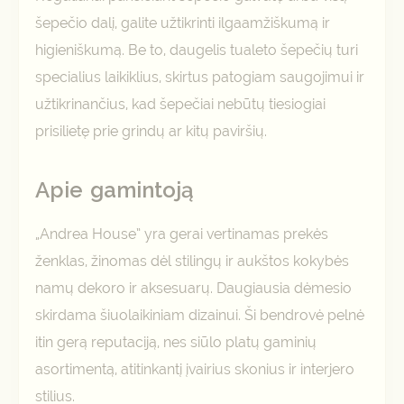
šepečio dalį, galite užtikrinti ilgaamžiškumą ir
higieniškumą. Be to, daugelis tualeto šepečių turi
specialius laikiklius, skirtus patogiam saugojimui ir
užtikrinančius, kad šepečiai nebūtų tiesiogiai
prisilietę prie grindų ar kitų paviršių.
Apie gamintoją
„Andrea House” yra gerai vertinamas prekės
ženklas, žinomas dėl stilingų ir aukštos kokybės
namų dekoro ir aksesuarų. Daugiausia dėmesio
skirdama šiuolaikiniam dizainui. Ši bendrovė pelnė
itin gerą reputaciją, nes siūlo platų gaminių
asortimentą, atitinkantį įvairius skonius ir interjero
stilius.