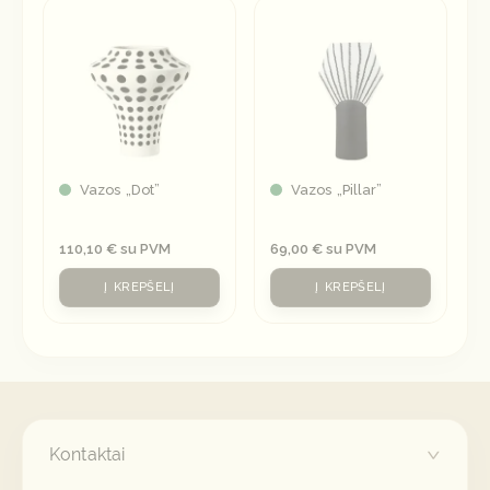
Vazos „Dot”
Vazos „Pillar”
110,10
€
su PVM
69,00
€
su PVM
Į KREPŠELĮ
Į KREPŠELĮ
Kontaktai