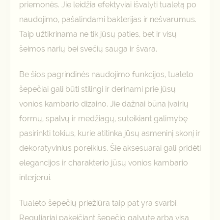
priemonės. Jie leidžia efektyviai išvalyti tualetą po
naudojimo, pašalindami bakterijas ir nešvarumus.
Taip užtikrinama ne tik jūsų paties, bet ir visų
šeimos narių bei svečių sauga ir švara.
Be šios pagrindinės naudojimo funkcijos, tualeto
šepečiai gali būti stilingi ir derinami prie jūsų
vonios kambario dizaino. Jie dažnai būna įvairių
formų, spalvų ir medžiagų, suteikiant galimybę
pasirinkti tokius, kurie atitinka jūsų asmeninį skonį ir
dekoratyvinius poreikius. Šie aksesuarai gali pridėti
elegancijos ir charakterio jūsų vonios kambario
interjerui.
Tualeto šepečių priežiūra taip pat yra svarbi.
Reguliariai pakeičiant šepečio galvutę arba visą