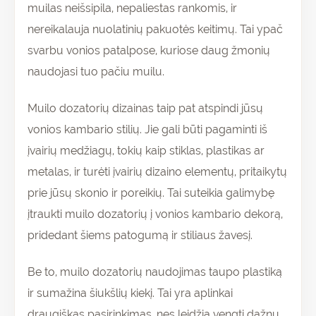
muilas neišsipila, nepaliestas rankomis, ir
nereikalauja nuolatinių pakuotės keitimų. Tai ypač
svarbu vonios patalpose, kuriose daug žmonių
naudojasi tuo pačiu muilu.
Muilo dozatorių dizainas taip pat atspindi jūsų
vonios kambario stilių. Jie gali būti pagaminti iš
įvairių medžiagų, tokių kaip stiklas, plastikas ar
metalas, ir turėti įvairių dizaino elementų, pritaikytų
prie jūsų skonio ir poreikių. Tai suteikia galimybę
įtraukti muilo dozatorių į vonios kambario dekorą,
pridedant šiems patogumą ir stiliaus žavesį.
Be to, muilo dozatorių naudojimas taupo plastiką
ir sumažina šiukšlių kiekį. Tai yra aplinkai
draugiškas pasirinkimas, nes leidžia vengti dažnų