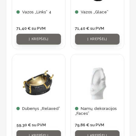
Vazos „Links” 4
Vazos „Glace”
71,40
€
su PVM
71,40
€
su PVM
Į KREPŠELĮ
Į KREPŠELĮ
Dubenys „Relaxed”
Namų dekoracijos
„Faces”
59,30
€
su PVM
79,86
€
su PVM
Į KREPŠELĮ
Į KREPŠELĮ