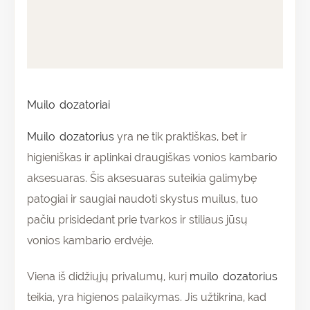
Papildoma informacija
Atsiliepimai (0)
Muilo dozatoriai
Muilo dozatorius
yra ne tik praktiškas, bet ir
higieniškas ir aplinkai draugiškas vonios kambario
aksesuaras. Šis aksesuaras suteikia galimybę
patogiai ir saugiai naudoti skystus muilus, tuo
pačiu prisidedant prie tvarkos ir stiliaus jūsų
vonios kambario erdvėje.
Viena iš didžiųjų privalumų, kurį
muilo dozatorius
teikia, yra higienos palaikymas. Jis užtikrina, kad