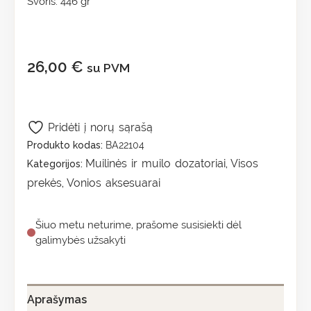
Svoris: 446 gr
26,00
€
su PVM
Pridėti į norų sąrašą
Produkto kodas:
BA22104
Muilinės ir muilo dozatoriai
Visos
Kategorijos:
,
prekės
Vonios aksesuarai
,
Šiuo metu neturime, prašome susisiekti dėl
galimybės užsakyti
Aprašymas