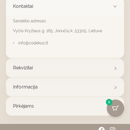
Kontaktai
Sandėlio adresas:
Vyčio Kryžiaus g. 165, Jonučių k. 53305, Lietuva
info@codekus.lt
Rekvizitai
Informacija
0
Pirkėjams
F
I