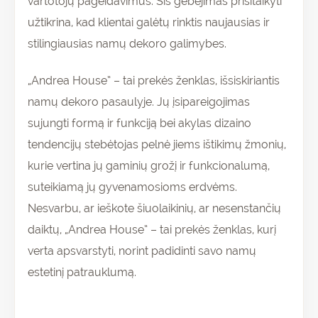
vartotojų pageidavimus. Šis gebėjimas prisitaikyti
užtikrina, kad klientai galėtų rinktis naujausias ir
stilingiausias namų dekoro galimybes.
„Andrea House” – tai prekės ženklas, išsiskiriantis
namų dekoro pasaulyje. Jų įsipareigojimas
sujungti formą ir funkciją bei akylas dizaino
tendencijų stebėtojas pelnė jiems ištikimų žmonių,
kurie vertina jų gaminių grožį ir funkcionalumą,
suteikiamą jų gyvenamosioms erdvėms.
Nesvarbu, ar ieškote šiuolaikinių, ar nesenstančių
daiktų, „Andrea House” – tai prekės ženklas, kurį
verta apsvarstyti, norint padidinti savo namų
estetinį patrauklumą.