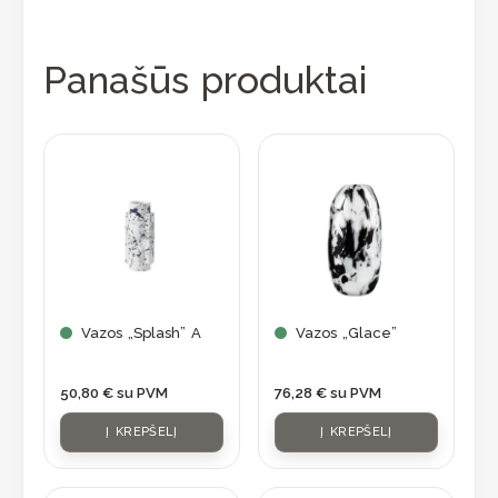
Panašūs produktai
Vazos „Splash” A
Vazos „Glace”
50,80
€
su PVM
76,28
€
su PVM
Į KREPŠELĮ
Į KREPŠELĮ