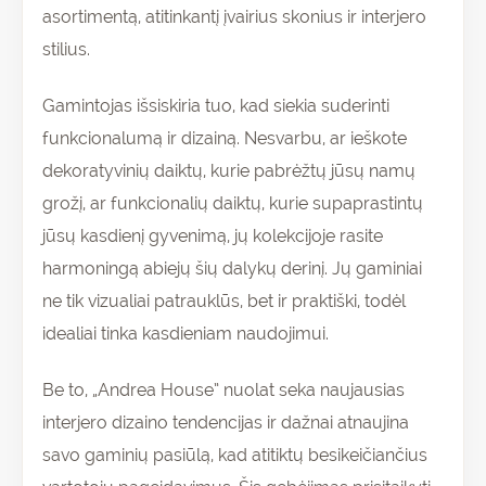
asortimentą, atitinkantį įvairius skonius ir interjero
stilius.
Gamintojas išsiskiria tuo, kad siekia suderinti
funkcionalumą ir dizainą. Nesvarbu, ar ieškote
dekoratyvinių daiktų, kurie pabrėžtų jūsų namų
grožį, ar funkcionalių daiktų, kurie supaprastintų
jūsų kasdienį gyvenimą, jų kolekcijoje rasite
harmoningą abiejų šių dalykų derinį. Jų gaminiai
ne tik vizualiai patrauklūs, bet ir praktiški, todėl
idealiai tinka kasdieniam naudojimui.
Be to, „Andrea House” nuolat seka naujausias
interjero dizaino tendencijas ir dažnai atnaujina
savo gaminių pasiūlą, kad atitiktų besikeičiančius