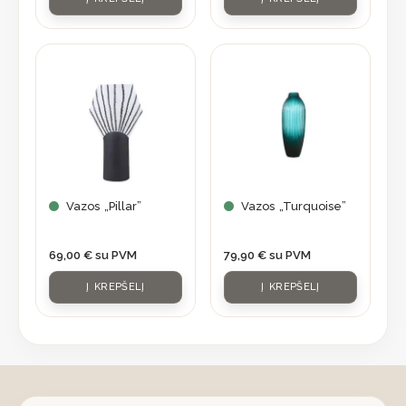
Vazos „Pillar”
Vazos „Turquoise”
69,00
€
su PVM
79,90
€
su PVM
Į KREPŠELĮ
Į KREPŠELĮ