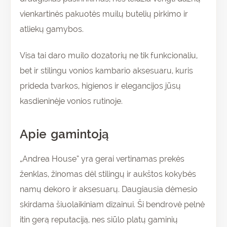
vienkartinės pakuotės muilų butelių pirkimo ir
atliekų gamybos.
Visa tai daro muilo dozatorių ne tik funkcionaliu,
bet ir stilingu vonios kambario aksesuaru, kuris
prideda tvarkos, higienos ir elegancijos jūsų
kasdieninėje vonios rutinoje.
Apie gamintoją
„Andrea House” yra gerai vertinamas prekės
ženklas, žinomas dėl stilingų ir aukštos kokybės
namų dekoro ir aksesuarų. Daugiausia dėmesio
skirdama šiuolaikiniam dizainui. Ši bendrovė pelnė
itin gerą reputaciją, nes siūlo platų gaminių