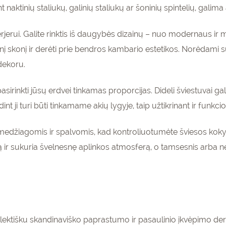
ant naktinių staliukų, galinių staliukų ar šoninių spintelių, galim
nterjerui. Galite rinktis iš daugybės dizainų – nuo modernaus ir
inį skonį ir derėti prie bendros kambario estetikos. Norėdami s
 dekoru.
irinkti jūsų erdvei tinkamas proporcijas. Dideli šviestuvai gali 
int ji turi būti tinkamame akių lygyje, taip užtikrinant ir funkcio
 medžiagomis ir spalvomis, kad kontroliuotumėte šviesos kok
 ir sukuria švelnesnę aplinkos atmosferą, o tamsesnis arba ne
eklektišku skandinaviško paprastumo ir pasaulinio įkvėpimo der