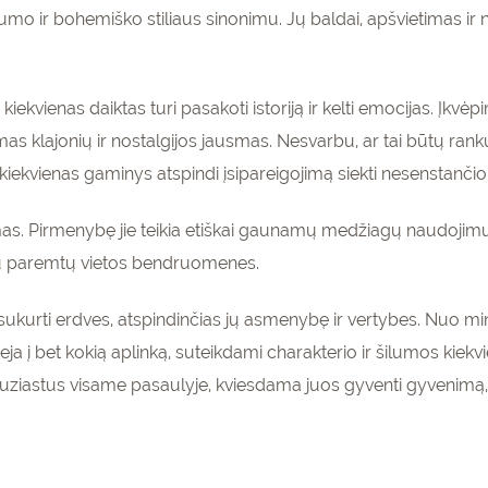
škumo ir bohemiško stiliaus sinonimu. Jų baldai, apšvietimas i
iekvienas daiktas turi pasakoti istoriją ir kelti emocijas. Įkvėpi
as klajonių ir nostalgijos jausmas. Nesvarbu, ar tai būtų ra
 kiekvienas gaminys atspindi įsipareigojimą siekti nesenstančio
mas. Pirmenybę jie teikia etiškai gaunamų medžiagų naudojimui
rtu paremtų vietos bendruomenes.
sukurti erdves, atspindinčias jų asmenybę ir vertybes. Nuo mi
silieja į bet kokią aplinką, suteikdami charakterio ir šilumos k
entuziastus visame pasaulyje, kviesdama juos gyventi gyvenimą, 