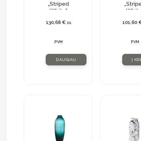
„Striped
„Strip
White”
White
130,68
€
101,60
su
PVM
PVM
DAUGIAU
Į KR