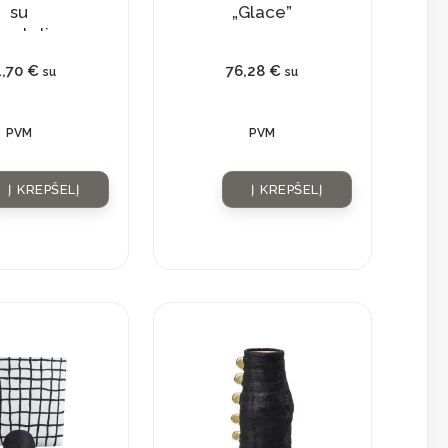
su
„Glace”
ngteliu
otties”
4,70
€
76,28
€
su
su
PVM
PVM
Į KREPŠELĮ
Į KREPŠELĮ