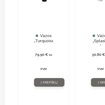
Vazos
Vaz
„Turquoise”
„Splas
A
79,90
€
50,80
€
su
PVM
PVM
Į KREPŠELĮ
Į KR