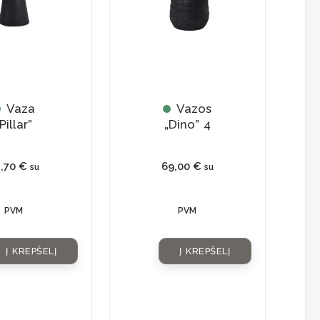
Vaza
Vazos
Pillar”
„Dino” 4
1,70
€
69,00
€
su
su
PVM
PVM
Į KREPŠELĮ
Į KREPŠELĮ