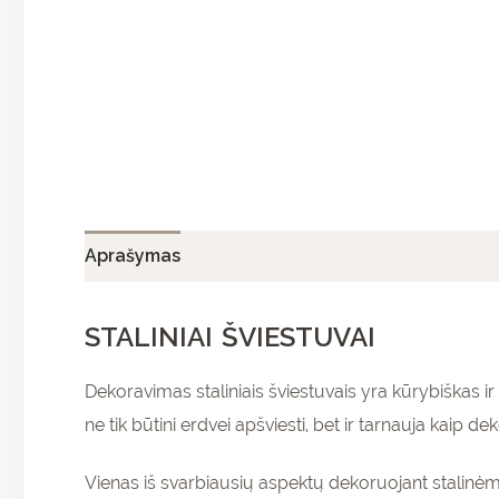
Aprašymas
Papildoma informacija
Atsiliepi
STALINIAI ŠVIESTUVAI
Dekoravimas staliniais šviestuvais yra kūrybiškas ir 
ne tik būtini erdvei apšviesti, bet ir tarnauja kaip 
Vienas iš svarbiausių aspektų dekoruojant stalinėmi