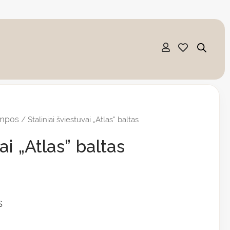
empos
/ Staliniai šviestuvai „Atlas” baltas
ai „Atlas” baltas
S