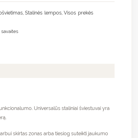
pšvietimas
Stalinės lempos
Visos prekės
,
,
 savaites
 funkcionalumo. Universalūs staliniai šviestuvai yra
erą.
arbui skirtas zonas arba tiesiog suteikti jaukumo