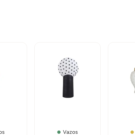
os
Vazos