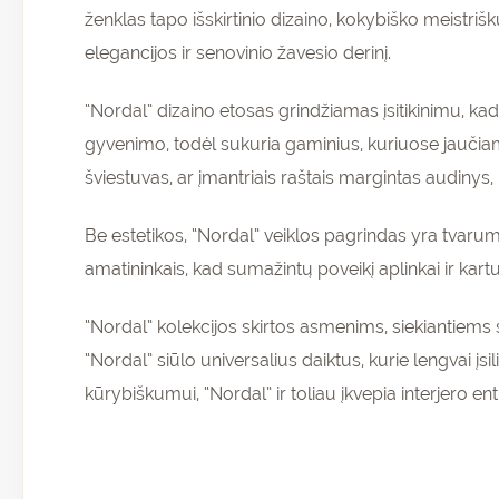
ženklas tapo išskirtinio dizaino, kokybiško meistri
elegancijos ir senovinio žavesio derinį.
“Nordal” dizaino etosas grindžiamas įsitikinimu, kad k
gyvenimo, todėl sukuria gaminius, kuriuose jaučiam
šviestuvas, ar įmantriais raštais margintas audinys,
Be estetikos, “Nordal” veiklos pagrindas yra tvaru
amatininkais, kad sumažintų poveikį aplinkai ir ka
“Nordal” kolekcijos skirtos asmenims, siekiantiems 
“Nordal” siūlo universalius daiktus, kurie lengvai į
kūrybiškumui, “Nordal” ir toliau įkvepia interjero 