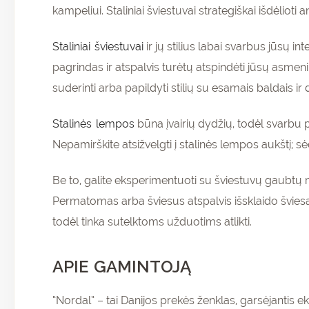
kampeliui. Staliniai šviestuvai strategiškai išdėlioti 
Staliniai šviestuvai
ir jų stilius labai svarbus jūsų i
pagrindas ir atspalvis turėtų atspindėti jūsų asmen
suderinti arba papildyti stilių su esamais baldais ir
Stalinės lempos
būna įvairių dydžių, todėl svarbu pas
Nepamirškite atsižvelgti į stalinės lempos aukštį; sėd
Be to, galite eksperimentuoti su šviestuvų gaubtų
Permatomas arba šviesus atspalvis išsklaido šviesą
todėl tinka sutelktoms užduotims atlikti.
APIE GAMINTOJĄ
“Nordal” – tai Danijos prekės ženklas, garsėjantis 