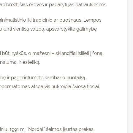
a apibrėžti šias erdves ir padaryti jas patrauklesnes.
 minimalistinio iki tradicinio ar puošnaus. Lempos
ukurti vientisą vaizdą, apsvarstykite galimybę
būti ryškūs, o mažesni – sklandžiai įsilieti į foną.
nalumą, ir estetiką.
ybę ir pagerintumėte kambario nuotaiką.
permatomas atspalvis nukreipia šviesą tiesiai,
iniu. 1991 m. “Nordal” šeimos įkurtas prekės