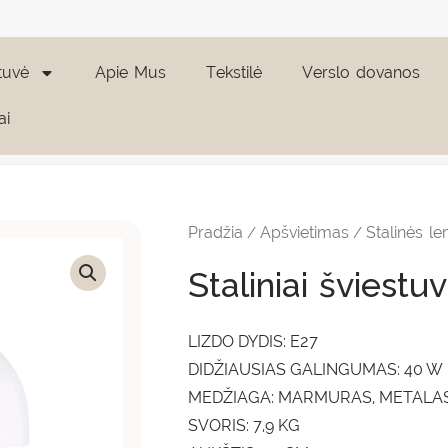
tuvė
Apie Mus
Tekstilė
Verslo dovanos
ai
produkto
kiekis:
Staliniai
Pradžia
Apšvietimas
Stalinės l
/
/
šviestuvai
"Atlas"
Staliniai šviestuv
baltas
LIZDO DYDIS: E27
DIDŽIAUSIAS GALINGUMAS: 40 W
MEDŽIAGA: MARMURAS, METALA
SVORIS: 7,9 KG