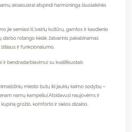
r namų aksesuarai atspindi harmoningą šiuolaikinės
mo jie semiasi iš įvairių kultūrų, gamtos ir kasdienio
nkų darbo rotango kėdė, žalvarinis pakabinamas
 stiliaus ir funkcionalumo.
 ir bendradarbiavimui su kvalifikuotais
nimalistinių miesto butų iki jaukių kaimo sodybų –
iekvienam namų kampeliui.Atsidavusi naujovėms ir
kupiną grožio, komforto ir sielos dizaino.