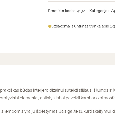
A
Produkto kodas:
4132
Kategorijos:
Užsakoma, siuntimas trunka apie 1-3
mai (0)
praktiškas būdas interjero dizainui suteikti stiliaus, šilumos ir
dekoratyviniai elementai, galintys labai paveikti kambario atmosf
s lempomis yra jų išdėstymas. Jais galite sukurti skaitymui, d