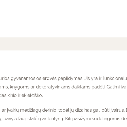
mai (0)
urios gyvenamosios erdvės papildymas. Jis yra ir funkcionalus,
s, knygoms ar dekoratyviniams daiktams padėti. Galimi įvairių 
asikinio ir eklektiško.
ar įvairių medžiagų derinio, todėl jų dizainas gali būti įvairus.
, pavyzdžiui, stalčių ar lentynų. Kiti pasižymi sudėtingomis de