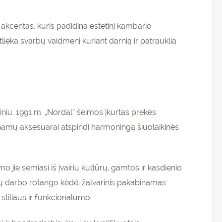
 akcentas, kuris padidina estetinį kambario
tlieka svarbų vaidmenį kuriant darnią ir patrauklią
iniu. 1991 m. „Nordal” šeimos įkurtas prekės
r namų aksesuarai atspindi harmoningą šiuolaikinės
mo jie semiasi iš įvairių kultūrų, gamtos ir kasdienio
nkų darbo rotango kėdė, žalvarinis pakabinamas
 stiliaus ir funkcionalumo.