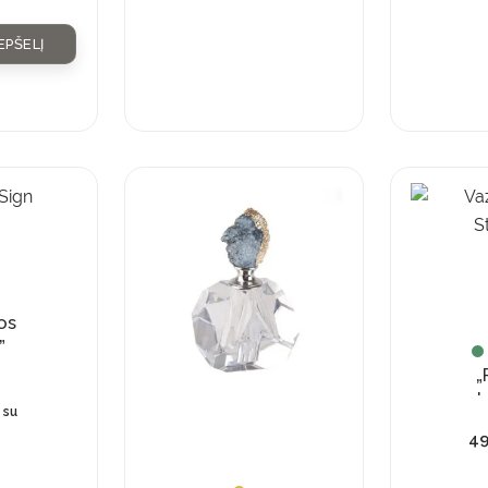
EPŠELĮ
os
”
„
st
su
4