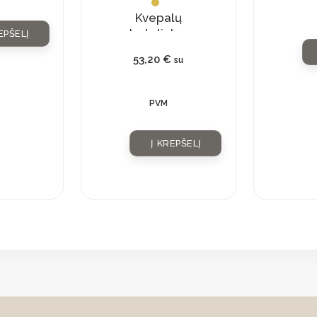
Kvepalų
buteliukas
EPŠELĮ
su
53,20
€
su
natūraliu
kristalu
PVM
Į KREPŠELĮ