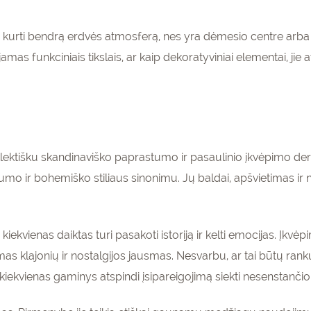
eda kurti bendrą erdvės atmosferą, nes yra dėmesio centre arba
as funkciniais tikslais, ar kaip dekoratyviniai elementai, jie a
eklektišku skandinaviško paprastumo ir pasaulinio įkvėpimo der
škumo ir bohemiško stiliaus sinonimu. Jų baldai, apšvietimas i
iekvienas daiktas turi pasakoti istoriją ir kelti emocijas. Įkvėpi
as klajonių ir nostalgijos jausmas. Nesvarbu, ar tai būtų ra
 kiekvienas gaminys atspindi įsipareigojimą siekti nesenstančio