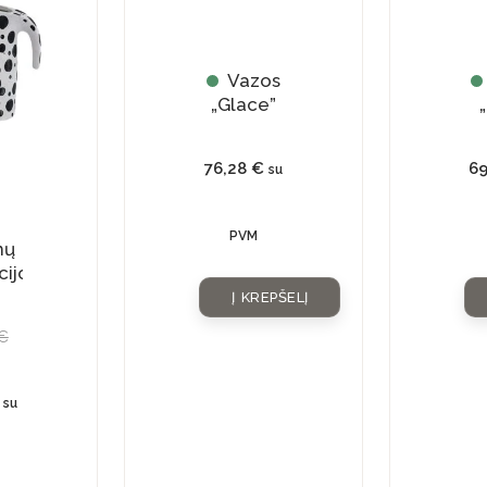
price
price
Vazos
is:
was:
„Glace”
„
39,83 €.
56,90 €.
76,28
€
6
su
PVM
mų
cijos
s
Į KREPŠELĮ
€
su