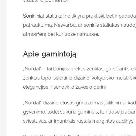
vizualinio įdomumo.
Šonininiai staliukai
ne tik yra praktiški, bet ir pad
patrauklumą. Nesvarbu, ar šoninis staliukas naudojam
atmosferą bet kuriuose namuose.
Apie gamintoją
„Nordal” – tai Danijos prekės ženklas, garsėjantis 
ženklas tapo išskirtinio dizaino, kokybiško meistri
elegancijos ir senovinio žavesio derinį.
„Nordal” dizaino etosas grindžiamas įsitikinimu, kad k
gyvenimo, todėl sukuria gaminius, kuriuose jaučiam
šviestuvas, ar įmantriais raštais margintas audinys,