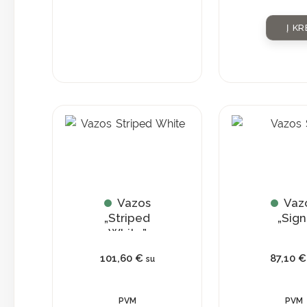
Į KR
Vazos
Vaz
„Striped
„Sign
White”
101,60
€
87,10
€
su
PVM
PVM