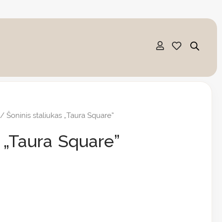
/ Šoninis staliukas „Taura Square”
s „Taura Square”