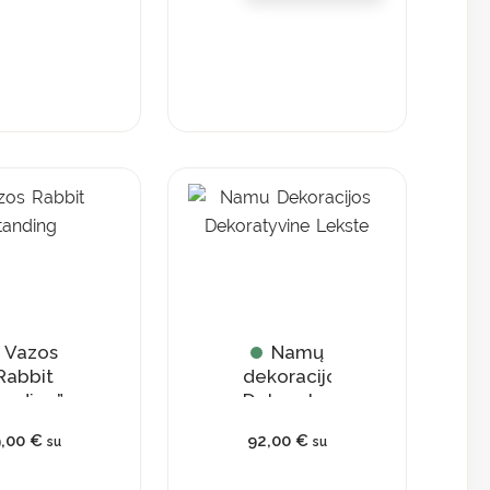
Vazos
Namų
Rabbit
dekoracijos
anding”
Dekoratyvinė
lėkštė
9,00
€
92,00
€
su
su