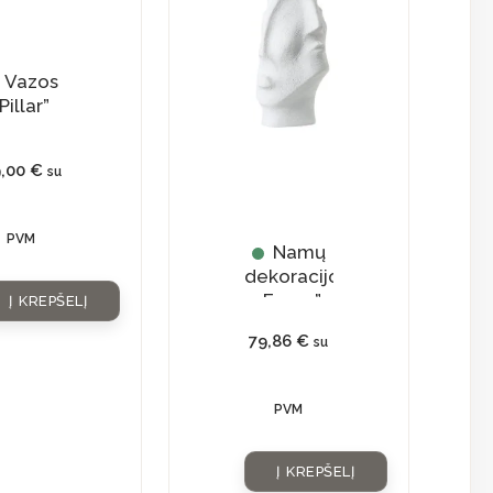
Vazos
Pillar”
9,00
€
su
PVM
Namų
dekoracijos
„Faces”
Į KREPŠELĮ
79,86
€
su
PVM
Į KREPŠELĮ