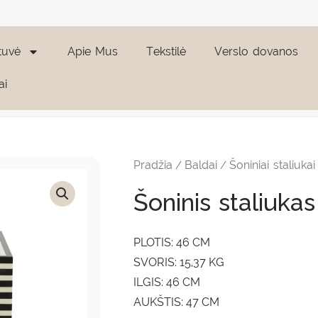
tuvė
Apie Mus
Tekstilė
Verslo dovanos
ai
produkto
kiekis:
Šoninis
Pradžia
Baldai
Šoniniai staliukai
/
/
staliukas
"Taura
Šoninis staliuka
Square"
PLOTIS: 46 CM
SVORIS: 15,37 KG
ILGIS: 46 CM
AUKŠTIS: 47 CM