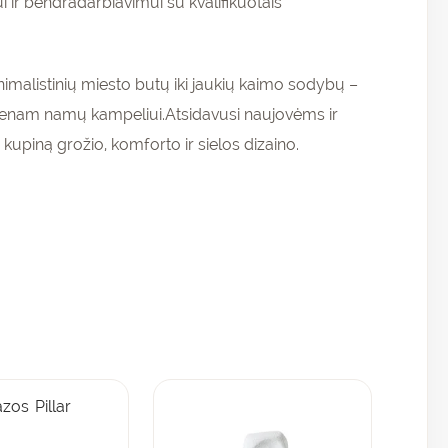
 ir bendradarbiavimui su kvalifikuotais
nimalistinių miesto butų iki jaukių kaimo sodybų –
iekvienam namų kampeliui.Atsidavusi naujovėms ir
kupiną grožio, komforto ir sielos dizaino.