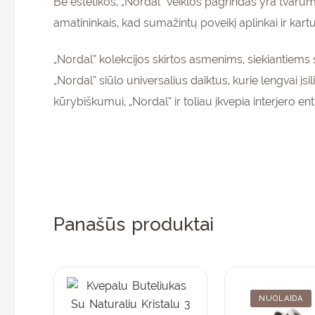
Be estetikos, „Nordal” veiklos pagrindas yra tvaru
amatininkais, kad sumažintų poveikį aplinkai ir ka
„Nordal” kolekcijos skirtos asmenims, siekiantiems 
Pr
„Nordal” siūlo universalius daiktus, kurie lengvai į
ir 
kūrybiškumui, „Nordal” ir toliau įkvepia interjero 
nu
pir
Panašūs produktai
NUOLAIDA