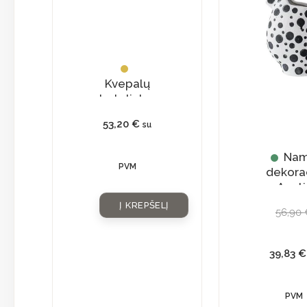
Kvepalų
buteliukas
su
53,20
€
su
natūraliu
kristalu
Na
PVM
dekora
Ąsoti
Į KREPŠELĮ
56,90
39,83
€
PVM