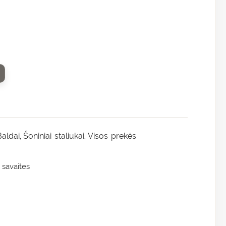
Baldai
Šoniniai staliukai
Visos prekės
,
,
 savaites