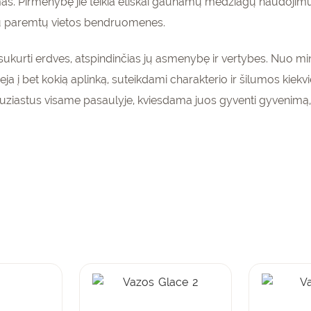
mas. Pirmenybę jie teikia etiškai gaunamų medžiagų naudojimui
rtu paremtų vietos bendruomenes.
sukurti erdves, atspindinčias jų asmenybę ir vertybes. Nuo mi
enumeruokite
silieja į bet kokią aplinką, suteikdami charakterio ir šilumos k
gaukite
15%
entuziastus visame pasaulyje, kviesdama juos gyventi gyvenimą, 
pirmam
olaidą
kinių krepšeliui!
PRENUMERUOTI
Current
Original