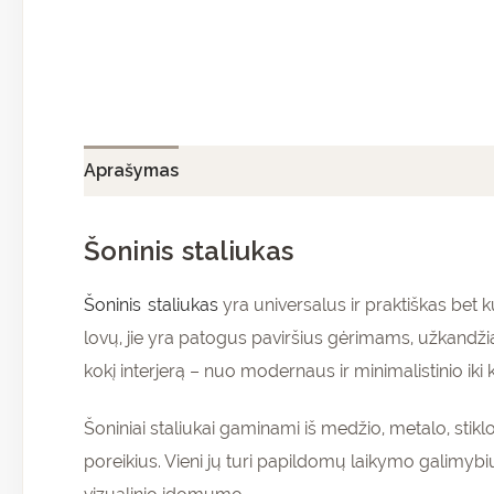
Aprašymas
Papildoma informacija
Atsiliepi
Šoninis staliukas
Šoninis staliukas
yra universalus ir praktiškas bet k
lovų, jie yra patogus paviršius gėrimams, užkandžiam
kokį interjerą – nuo modernaus ir minimalistinio iki kl
Šoniniai staliukai gaminami iš medžio, metalo, stiklo 
poreikius. Vieni jų turi papildomų laikymo galimybių