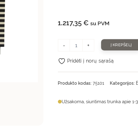
1.217,35
€
su PVM
-
+
Į KREPŠELĮ
Pridėti į norų sąrašą
Produkto kodas:
75101
Kategorijos:
Užsakoma, siuntimas trunka apie 1-3