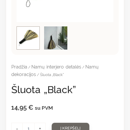
Pradžia
Namų interjero detalės
Namų
/
/
dekoracijos
/ Šluota „Black”
Šluota „Black”
14,95
€
su PVM
-
+
Į KREPŠELĮ