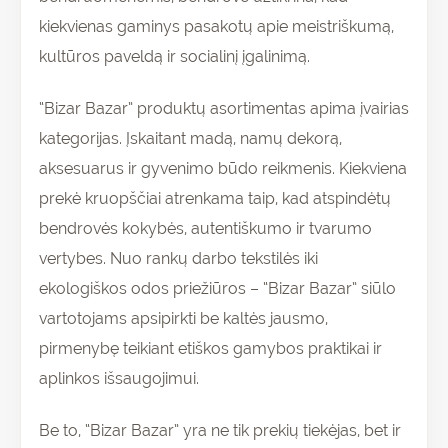
kiekvienas gaminys pasakotų apie meistriškumą,
kultūros paveldą ir socialinį įgalinimą.
“Bizar Bazar” produktų asortimentas apima įvairias
kategorijas. Įskaitant madą, namų dekorą,
aksesuarus ir gyvenimo būdo reikmenis. Kiekviena
prekė kruopščiai atrenkama taip, kad atspindėtų
bendrovės kokybės, autentiškumo ir tvarumo
vertybes. Nuo rankų darbo tekstilės iki
ekologiškos odos priežiūros – “Bizar Bazar” siūlo
vartotojams apsipirkti be kaltės jausmo,
pirmenybę teikiant etiškos gamybos praktikai ir
aplinkos išsaugojimui.
Be to, “Bizar Bazar” yra ne tik prekių tiekėjas, bet ir