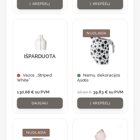
Į KREPŠELĮ
Į KREPŠELĮ
Original
Current
price
price
was:
is:
NUOLAIDA
56,90 €.
39,83 €.
IŠPARDUOTA
Vazos „Striped
Namų dekoracijos
White”
Ąsotis
130,68
€
su PVM
56,90
€
39,83
€
su PVM
DAUGIAU
Į KREPŠELĮ
Original
Current
price
price
was:
is:
NUOLAIDA
84,70 €.
59,95 €.