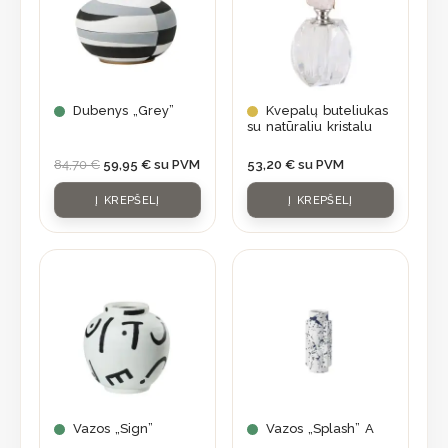
Dubenys „Grey”
Kvepalų buteliukas
su natūraliu kristalu
84,70
€
59,95
€
su PVM
53,20
€
su PVM
Į KREPŠELĮ
Į KREPŠELĮ
Vazos „Sign”
Vazos „Splash” A