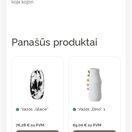
koja kojon.
Panašūs produktai
Vazos „Glace”
Vazos „Dino” 1
76,28
€
su PVM
69,00
€
su PVM