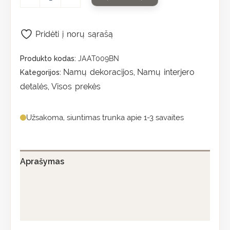
Pridėti į norų sąrašą
Produkto kodas:
JAAT009BN
Namų dekoracijos
Namų interjero
Kategorijos:
,
detalės
Visos prekės
,
Užsakoma, siuntimas trunka apie 1-3 savaites
Aprašymas
Papildoma informacija
Atsiliepimai (0)