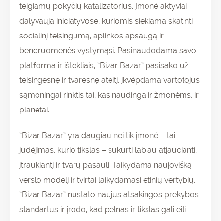
teigiamų pokyčių katalizatorius. Įmonė aktyviai
dalyvauja iniciatyvose, kuriomis siekiama skatinti
socialinį teisingumą, aplinkos apsaugą ir
bendruomenės vystymąsi. Pasinaudodama savo
platforma ir ištekliais, “Bizar Bazar” pasisako už
teisingesnę ir tvaresnę ateitį, įkvėpdama vartotojus
sąmoningai rinktis tai, kas naudinga ir žmonėms, ir
planetai.
“Bizar Bazar” yra daugiau nei tik įmonė – tai
judėjimas, kurio tikslas – sukurti labiau atjaučiantį,
įtraukiantį ir tvarų pasaulį. Taikydama naujovišką
verslo modelį ir tvirtai laikydamasi etinių vertybių,
“Bizar Bazar” nustato naujus atsakingos prekybos
standartus ir įrodo, kad pelnas ir tikslas gali eiti