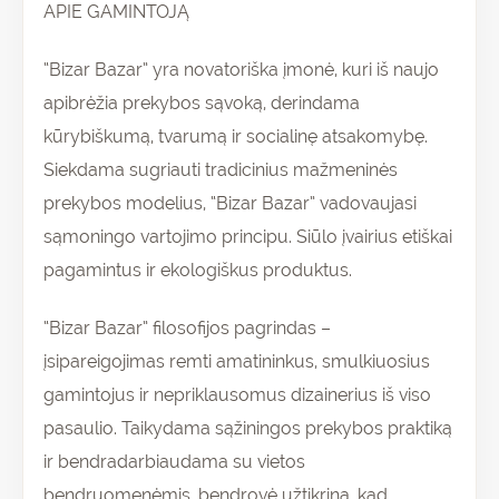
APIE GAMINTOJĄ
“Bizar Bazar” yra novatoriška įmonė, kuri iš naujo
apibrėžia prekybos sąvoką, derindama
kūrybiškumą, tvarumą ir socialinę atsakomybę.
Siekdama sugriauti tradicinius mažmeninės
prekybos modelius, “Bizar Bazar” vadovaujasi
sąmoningo vartojimo principu. Siūlo įvairius etiškai
pagamintus ir ekologiškus produktus.
“Bizar Bazar” filosofijos pagrindas –
įsipareigojimas remti amatininkus, smulkiuosius
gamintojus ir nepriklausomus dizainerius iš viso
pasaulio. Taikydama sąžiningos prekybos praktiką
ir bendradarbiaudama su vietos
bendruomenėmis, bendrovė užtikrina, kad