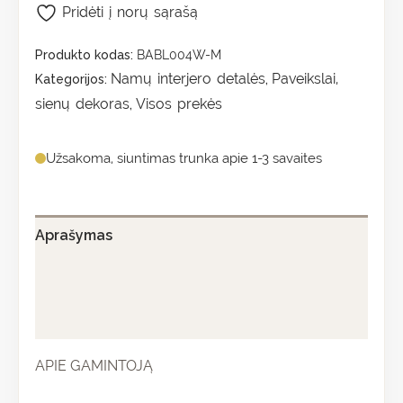
Pridėti į norų sąrašą
Produkto kodas:
BABL004W-M
Namų interjero detalės
Paveikslai,
Kategorijos:
,
sienų dekoras
Visos prekės
,
Užsakoma, siuntimas trunka apie 1-3 savaites
Aprašymas
Papildoma informacija
Atsiliepimai (0)
APIE GAMINTOJĄ