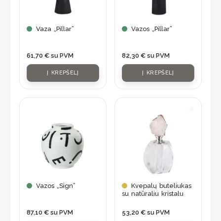
Vaza „Pillar”
Vazos „Pillar”
61,70
€
su PVM
82,30
€
su PVM
Į KREPŠELĮ
Į KREPŠELĮ
Vazos „Sign”
Kvepalų buteliukas
su natūraliu kristalu
87,10
€
su PVM
53,20
€
su PVM