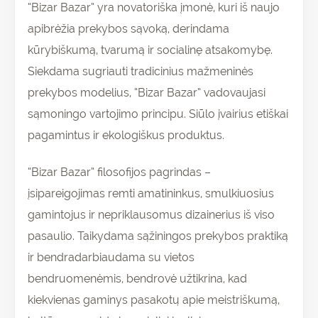
“Bizar Bazar” yra novatoriška įmonė, kuri iš naujo
apibrėžia prekybos sąvoką, derindama
kūrybiškumą, tvarumą ir socialinę atsakomybę.
Siekdama sugriauti tradicinius mažmeninės
prekybos modelius, “Bizar Bazar” vadovaujasi
sąmoningo vartojimo principu. Siūlo įvairius etiškai
pagamintus ir ekologiškus produktus.
“Bizar Bazar” filosofijos pagrindas –
įsipareigojimas remti amatininkus, smulkiuosius
gamintojus ir nepriklausomus dizainerius iš viso
pasaulio. Taikydama sąžiningos prekybos praktiką
ir bendradarbiaudama su vietos
bendruomenėmis, bendrovė užtikrina, kad
kiekvienas gaminys pasakotų apie meistriškumą,