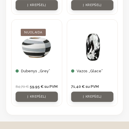
Į KREPŠELĮ
Į KREPŠELĮ
Original
Current
price
price
was:
is:
NUOLAIDA
84,70 €.
59,95 €.
Dubenys „Grey”
Vazos „Glace”
84,70
€
59,95
€
su PVM
71,40
€
su PVM
Į KREPŠELĮ
Į KREPŠELĮ