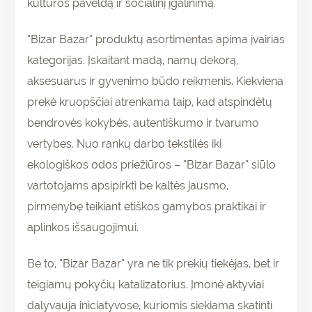
kultūros paveldą ir socialinį įgalinimą.
“Bizar Bazar” produktų asortimentas apima įvairias
kategorijas. Įskaitant madą, namų dekorą,
aksesuarus ir gyvenimo būdo reikmenis. Kiekviena
prekė kruopščiai atrenkama taip, kad atspindėtų
bendrovės kokybės, autentiškumo ir tvarumo
vertybes. Nuo rankų darbo tekstilės iki
ekologiškos odos priežiūros – “Bizar Bazar” siūlo
vartotojams apsipirkti be kaltės jausmo,
pirmenybę teikiant etiškos gamybos praktikai ir
aplinkos išsaugojimui.
Be to, “Bizar Bazar” yra ne tik prekių tiekėjas, bet ir
teigiamų pokyčių katalizatorius. Įmonė aktyviai
dalyvauja iniciatyvose, kuriomis siekiama skatinti