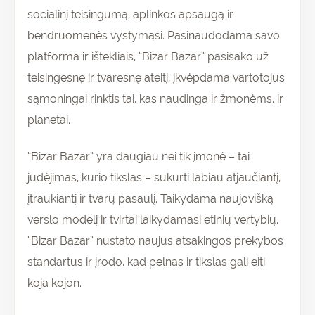
socialinį teisingumą, aplinkos apsaugą ir
bendruomenės vystymąsi. Pasinaudodama savo
platforma ir ištekliais, “Bizar Bazar” pasisako už
teisingesnę ir tvaresnę ateitį, įkvėpdama vartotojus
sąmoningai rinktis tai, kas naudinga ir žmonėms, ir
planetai.
“Bizar Bazar” yra daugiau nei tik įmonė – tai
judėjimas, kurio tikslas – sukurti labiau atjaučiantį,
įtraukiantį ir tvarų pasaulį. Taikydama naujovišką
verslo modelį ir tvirtai laikydamasi etinių vertybių,
“Bizar Bazar” nustato naujus atsakingos prekybos
standartus ir įrodo, kad pelnas ir tikslas gali eiti
koja kojon.