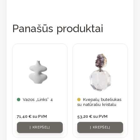
Panašūs produktai
Vazos „Links” 4
Kvepalų buteliukas
su natūraliu kristalu
71,40
€
su PVM
53,20
€
su PVM
Į KREPŠELĮ
Į KREPŠELĮ