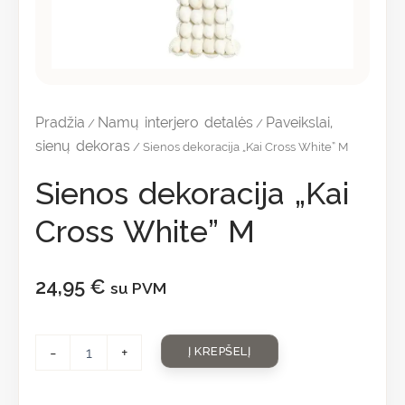
Pradžia
Namų interjero detalės
Paveikslai,
/
/
sienų dekoras
/ Sienos dekoracija „Kai Cross White” M
Sienos dekoracija „Kai
Cross White” M
24,95
€
su PVM
-
+
Į KREPŠELĮ