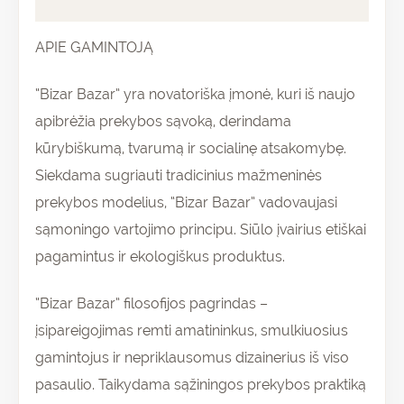
Atsiliepimai (0)
APIE GAMINTOJĄ
“Bizar Bazar” yra novatoriška įmonė, kuri iš naujo
apibrėžia prekybos sąvoką, derindama
kūrybiškumą, tvarumą ir socialinę atsakomybę.
Siekdama sugriauti tradicinius mažmeninės
prekybos modelius, “Bizar Bazar” vadovaujasi
sąmoningo vartojimo principu. Siūlo įvairius etiškai
pagamintus ir ekologiškus produktus.
“Bizar Bazar” filosofijos pagrindas –
įsipareigojimas remti amatininkus, smulkiuosius
gamintojus ir nepriklausomus dizainerius iš viso
pasaulio. Taikydama sąžiningos prekybos praktiką