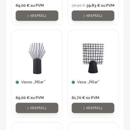
69,00
€
su PVM
56,90
€
39,83
€
su PVM
Į KREPŠELĮ
Į KREPŠELĮ
Vazos „Pillar”
Vaza „Pillar”
69,00
€
su PVM
61,70
€
su PVM
Į KREPŠELĮ
Į KREPŠELĮ