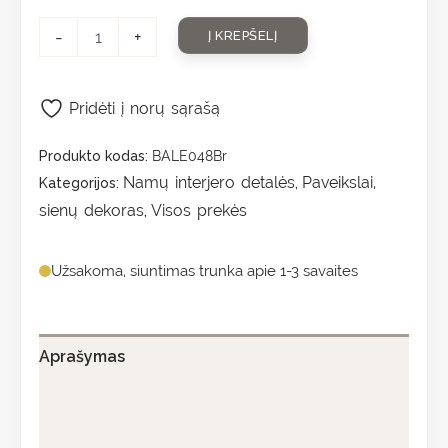
-
+
Į KREPŠELĮ
Pridėti į norų sąrašą
Produkto kodas:
BALE048Br
Namų interjero detalės
Paveikslai,
Kategorijos:
,
sienų dekoras
Visos prekės
,
Užsakoma, siuntimas trunka apie 1-3 savaites
Aprašymas
Papildoma informacija