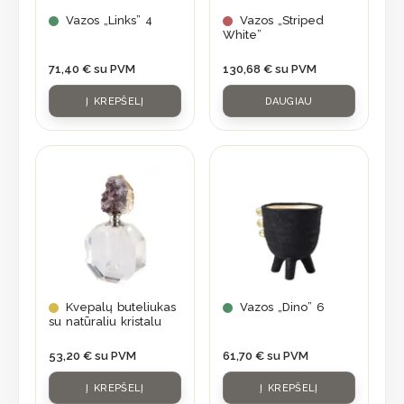
Vazos „Links” 4
Vazos „Striped
White”
71,40
€
su PVM
130,68
€
su PVM
Į KREPŠELĮ
DAUGIAU
Kvepalų buteliukas
Vazos „Dino” 6
su natūraliu kristalu
53,20
€
su PVM
61,70
€
su PVM
Į KREPŠELĮ
Į KREPŠELĮ