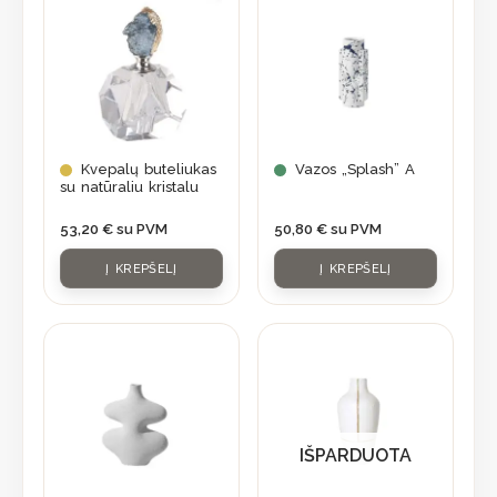
Kvepalų buteliukas
Vazos „Splash” A
su natūraliu kristalu
53,20
€
su PVM
50,80
€
su PVM
Į KREPŠELĮ
Į KREPŠELĮ
IŠPARDUOTA