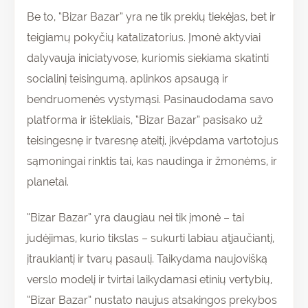
Be to, “Bizar Bazar” yra ne tik prekių tiekėjas, bet ir
teigiamų pokyčių katalizatorius. Įmonė aktyviai
dalyvauja iniciatyvose, kuriomis siekiama skatinti
socialinį teisingumą, aplinkos apsaugą ir
bendruomenės vystymąsi. Pasinaudodama savo
platforma ir ištekliais, “Bizar Bazar” pasisako už
teisingesnę ir tvaresnę ateitį, įkvėpdama vartotojus
sąmoningai rinktis tai, kas naudinga ir žmonėms, ir
planetai.
“Bizar Bazar” yra daugiau nei tik įmonė – tai
judėjimas, kurio tikslas – sukurti labiau atjaučiantį,
įtraukiantį ir tvarų pasaulį. Taikydama naujovišką
verslo modelį ir tvirtai laikydamasi etinių vertybių,
“Bizar Bazar” nustato naujus atsakingos prekybos