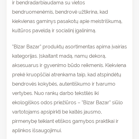
ir bendradarbiaudama su vietos
bendruomenėmis, bendrovė užtikrina, kad
kiekvienas gaminys pasakotų apie meistriškumą,
kultūros paveldą ir socialinį įgalinimą.
“Bizar Bazar” produktų asortimentas apima įvairias
kategorijas. Įskaitant madą, namų dekorą,
aksesuarus ir gyvenimo būdo reikmenis. Kiekviena
prekė kruopščiai atrenkama taip, kad atspindėtų
bendrovės kokybės, autentiškumo ir tvarumo
vertybes. Nuo rankų darbo tekstilės iki
ekologiškos odos priežiūros – “Bizar Bazar” siūlo
vartotojams apsipirkti be kaltės jausmo,
pirmenybę teikiant etiškos gamybos praktikai ir
aplinkos išsaugojimui.