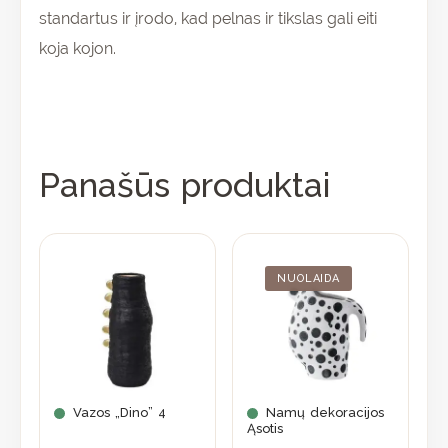
standartus ir įrodo, kad pelnas ir tikslas gali eiti
koja kojon.
Panašūs produktai
Original
Current
price
price
was:
is:
NUOLAIDA
56,90 €.
39,83 €.
Vazos „Dino” 4
Namų dekoracijos
Ąsotis