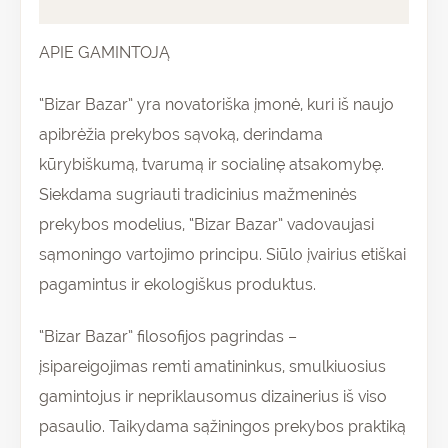
Atsiliepimai (0)
APIE GAMINTOJĄ
“Bizar Bazar” yra novatoriška įmonė, kuri iš naujo
apibrėžia prekybos sąvoką, derindama
kūrybiškumą, tvarumą ir socialinę atsakomybę.
Siekdama sugriauti tradicinius mažmeninės
prekybos modelius, “Bizar Bazar” vadovaujasi
sąmoningo vartojimo principu. Siūlo įvairius etiškai
pagamintus ir ekologiškus produktus.
“Bizar Bazar” filosofijos pagrindas –
įsipareigojimas remti amatininkus, smulkiuosius
gamintojus ir nepriklausomus dizainerius iš viso
pasaulio. Taikydama sąžiningos prekybos praktiką