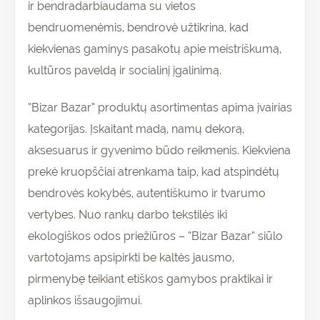
ir bendradarbiaudama su vietos
bendruomenėmis, bendrovė užtikrina, kad
kiekvienas gaminys pasakotų apie meistriškumą,
kultūros paveldą ir socialinį įgalinimą.
“Bizar Bazar” produktų asortimentas apima įvairias
kategorijas. Įskaitant madą, namų dekorą,
aksesuarus ir gyvenimo būdo reikmenis. Kiekviena
prekė kruopščiai atrenkama taip, kad atspindėtų
bendrovės kokybės, autentiškumo ir tvarumo
vertybes. Nuo rankų darbo tekstilės iki
ekologiškos odos priežiūros – “Bizar Bazar” siūlo
vartotojams apsipirkti be kaltės jausmo,
pirmenybę teikiant etiškos gamybos praktikai ir
aplinkos išsaugojimui.