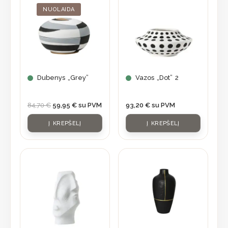
was:
is:
NUOLAIDA
84,70 €.
59,95 €.
Dubenys „Grey”
Vazos „Dot” 2
84,70
€
59,95
€
su PVM
93,20
€
su PVM
Į KREPŠELĮ
Į KREPŠELĮ