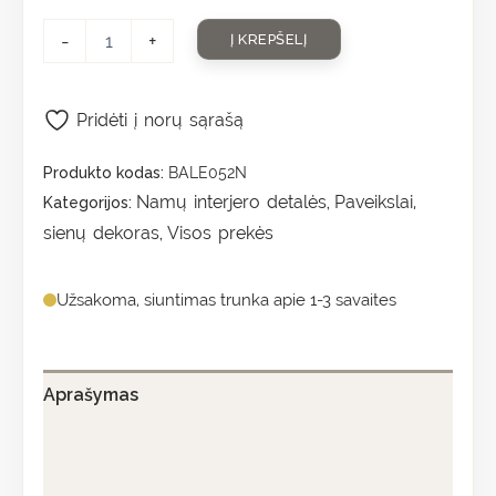
-
+
Į KREPŠELĮ
Pridėti į norų sąrašą
Produkto kodas:
BALE052N
Namų interjero detalės
Paveikslai,
Kategorijos:
,
sienų dekoras
Visos prekės
,
Užsakoma, siuntimas trunka apie 1-3 savaites
Aprašymas
Papildoma informacija