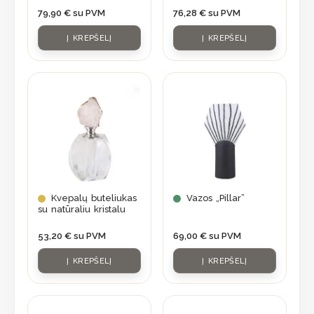
79,90
€
su PVM
76,28
€
su PVM
Į KREPŠELĮ
Į KREPŠELĮ
Kvepalų buteliukas
Vazos „Pillar”
su natūraliu kristalu
53,20
€
su PVM
69,00
€
su PVM
Į KREPŠELĮ
Į KREPŠELĮ
Original
Current
price
price