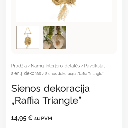
Pradžia
Namų interjero detalės
Paveikslai,
/
/
sienų dekoras
/ Sienos dekoracija „Raffia Triangle”
Sienos dekoracija
„Raffia Triangle”
14,95
€
su PVM