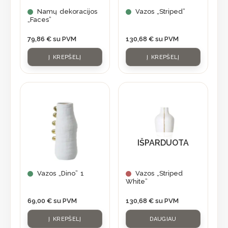
Namų dekoracijos
Vazos „Striped”
„Faces”
79,86
€
su PVM
130,68
€
su PVM
Į KREPŠELĮ
Į KREPŠELĮ
IŠPARDUOTA
Vazos „Dino” 1
Vazos „Striped
White”
69,00
€
su PVM
130,68
€
su PVM
Į KREPŠELĮ
DAUGIAU