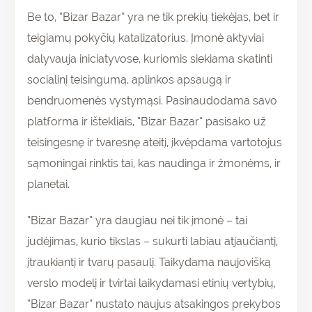
Be to, “Bizar Bazar” yra ne tik prekių tiekėjas, bet ir
teigiamų pokyčių katalizatorius. Įmonė aktyviai
dalyvauja iniciatyvose, kuriomis siekiama skatinti
socialinį teisingumą, aplinkos apsaugą ir
bendruomenės vystymąsi. Pasinaudodama savo
platforma ir ištekliais, “Bizar Bazar” pasisako už
teisingesnę ir tvaresnę ateitį, įkvėpdama vartotojus
sąmoningai rinktis tai, kas naudinga ir žmonėms, ir
planetai.
“Bizar Bazar” yra daugiau nei tik įmonė – tai
judėjimas, kurio tikslas – sukurti labiau atjaučiantį,
įtraukiantį ir tvarų pasaulį. Taikydama naujovišką
verslo modelį ir tvirtai laikydamasi etinių vertybių,
“Bizar Bazar” nustato naujus atsakingos prekybos