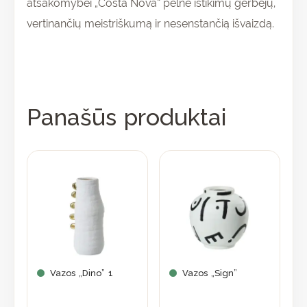
atsakomybei „Costa Nova“ pelnė ištikimų gerbėjų,
vertinančių meistriškumą ir nesenstančią išvaizdą.
Panašūs produktai
Vazos „Dino” 1
Vazos „Sign”