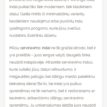
indai puikiai tiks tiek moderniam, tiek klasikiniam
stalui. Galite rinktis iš minimalistinių variantų
kasdieniam naudojimui arba puošnių indų
ypatingoms progoms, kurie jūsų svečius
nustebins išskirtiniu dizainu.
Mūsų
serviravimo indai
ne tik gražiai atrodo, bet ir
yra praktiški – juos lengva valyti, daugelis tinka
naudoti indaplovėje. Atraskite serviravimo indus,
kurie suteiks jūsų stalui rafinuotumo, ir
mėgaukitės patogiu bei stilingu maisto pateikimu
kiekvieną dieną! Be to, šie indai yra puikus
sprendimas ne tik namams, bet ir restoranams ar
kavinėms, ieškančioms stilingų serviravimo
sprendimų. Jų universalumas leidžia juos naudoti