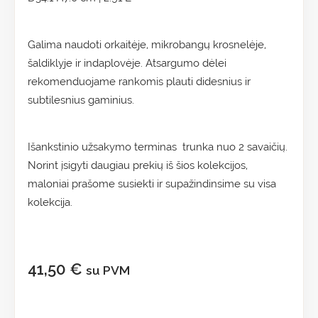
Galima naudoti orkaitėje, mikrobangų krosnelėje,
šaldiklyje ir indaplovėje. Atsargumo dėlei
rekomenduojame rankomis plauti didesnius ir
subtilesnius gaminius.
Išankstinio užsakymo terminas trunka nuo 2 savaičių.
Norint įsigyti daugiau prekių iš šios kolekcijos,
maloniai prašome susiekti ir supažindinsime su visa
kolekcija.
41,50
€
su PVM