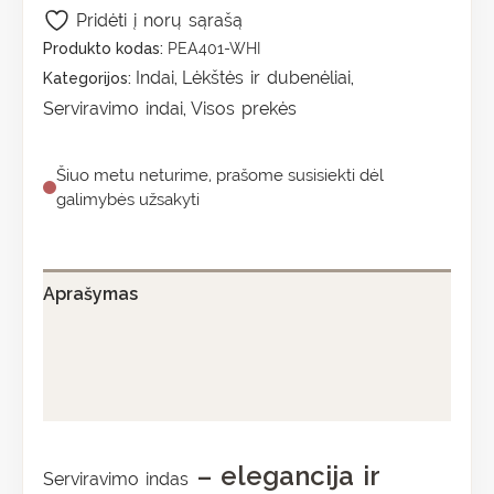
Pridėti į norų sąrašą
Produkto kodas:
PEA401-WHI
Indai
Lėkštės ir dubenėliai
Kategorijos:
,
,
Serviravimo indai
Visos prekės
,
Šiuo metu neturime, prašome susisiekti dėl
galimybės užsakyti
Aprašymas
Papildoma informacija
Atsiliepimai (0)
– elegancija ir
Serviravimo indas