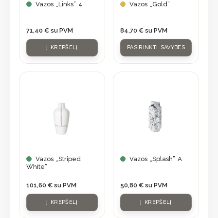
may
Vazos „Links” 4
Vazos „Gold”
be
chosen
71,40
€
su PVM
84,70
€
su PVM
on
Į KREPŠELĮ
PASIRINKTI SAVYBES
the
product
page
Vazos „Striped
Vazos „Splash” A
White”
101,60
€
su PVM
50,80
€
su PVM
Į KREPŠELĮ
Į KREPŠELĮ