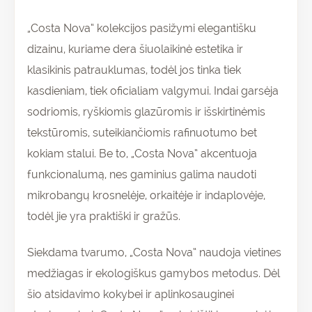
„Costa Nova“ kolekcijos pasižymi elegantišku
dizainu, kuriame dera šiuolaikinė estetika ir
klasikinis patrauklumas, todėl jos tinka tiek
kasdieniam, tiek oficialiam valgymui. Indai garsėja
sodriomis, ryškiomis glazūromis ir išskirtinėmis
tekstūromis, suteikiančiomis rafinuotumo bet
kokiam stalui. Be to, „Costa Nova“ akcentuoja
funkcionalumą, nes gaminius galima naudoti
mikrobangų krosnelėje, orkaitėje ir indaplovėje,
todėl jie yra praktiški ir gražūs.
Siekdama tvarumo, „Costa Nova“ naudoja vietines
medžiagas ir ekologiškus gamybos metodus. Dėl
šio atsidavimo kokybei ir aplinkosauginei