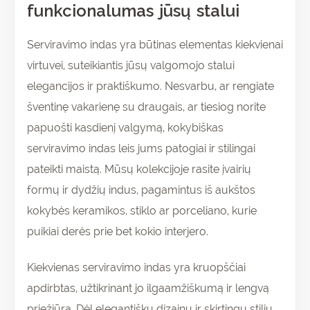
funkcionalumas jūsų stalui
Serviravimo indas yra būtinas elementas kiekvienai
virtuvei, suteikiantis jūsų valgomojo stalui
elegancijos ir praktiškumo. Nesvarbu, ar rengiate
šventinę vakarienę su draugais, ar tiesiog norite
papuošti kasdienį valgymą, kokybiškas
serviravimo indas leis jums patogiai ir stilingai
pateikti maistą. Mūsų kolekcijoje rasite įvairių
formų ir dydžių indus, pagamintus iš aukštos
kokybės keramikos, stiklo ar porceliano, kurie
puikiai derės prie bet kokio interjero.
Kiekvienas serviravimo indas yra kruopščiai
apdirbtas, užtikrinant jo ilgaamžiškumą ir lengvą
priežiūrą. Dėl elegantiškų dizainų ir skirtingų stilių,