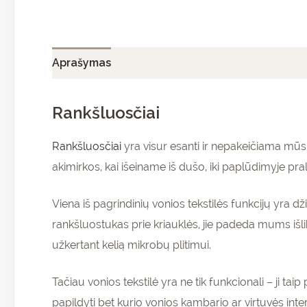
Aprašymas
Papildoma informacija
Atsiliepi
Rankšluosčiai
Rankšluosčiai
yra visur esanti ir nepakeičiama mūsų
akimirkos, kai išeiname iš dušo, iki paplūdimyje pra
Viena iš pagrindinių vonios tekstilės funkcijų yra d
rankšluostukas prie kriauklės, jie padeda mums išli
užkertant kelią mikrobų plitimui.
Tačiau vonios tekstilė yra ne tik funkcionali – ji tai
papildyti bet kurio vonios kambario ar virtuvės inter