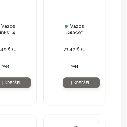
Vazos
Vazos
Links” 4
„Glace”
1,40
€
71,40
€
su
su
PVM
PVM
Į KREPŠELĮ
Į KREPŠELĮ