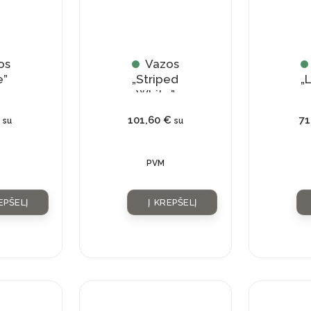
os
Vazos
e”
„Striped
„
White”
101,60
€
7
su
su
PVM
EPŠELĮ
Į KREPŠELĮ
Current
Original