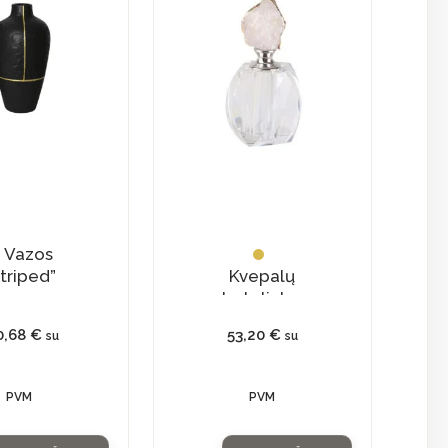
Vazos
triped”
Kvepalų
buteliukas
su
0,68
€
53,20
€
su
su
natūraliu
kristalu
PVM
PVM