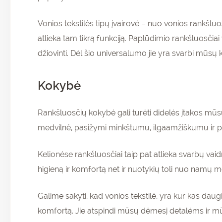
Vonios tekstilės tipų įvairovė – nuo vonios rankšluo
atlieka tam tikrą funkciją. Paplūdimio rankšluosčiai 
džiovinti. Dėl šio universalumo jie yra svarbi mūsų 
Kokybė
Rankšluosčių kokybė gali turėti didelės įtakos mūs
medvilnė, pasižymi minkštumu, ilgaamžiškumu ir pui
Kelionėse rankšluosčiai taip pat atlieka svarbų vaid
higieną ir komfortą net ir nuotykių toli nuo namų m
Galime sakyti, kad vonios tekstilė, yra kur kas dau
komfortą. Jie atspindi mūsų dėmesį detalėms ir