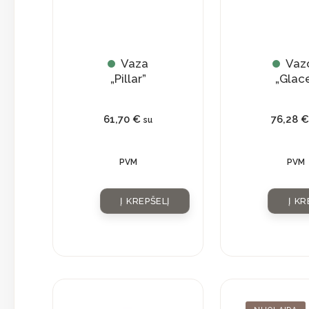
Vaza
Vaz
„Pillar”
„Glac
61,70
€
76,28
€
su
PVM
PVM
Į KREPŠELĮ
Į KR