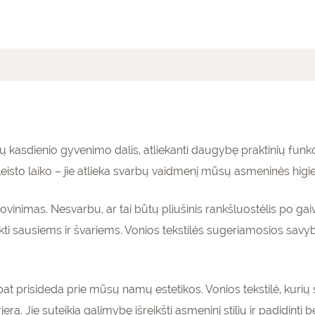
mai (0)
 kasdienio gyvenimo dalis, atliekanti daugybę praktinių funkc
leisto laiko – jie atlieka svarbų vaidmenį mūsų asmeninės higie
žiovinimas. Nesvarbu, ar tai būtų pliušinis rankšluostėlis po g
kti sausiems ir švariems. Vonios tekstilės sugeriamosios savyb
p pat prisideda prie mūsų namų estetikos. Vonios tekstilė, kurių s
jerą. Jie suteikia galimybę išreikšti asmeninį stilių ir padidint