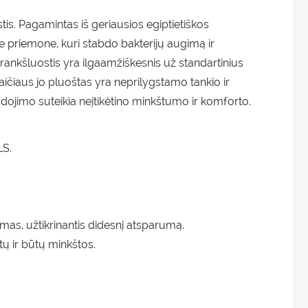
is. Pagamintas iš geriausios egiptietiškos
e priemone, kuri stabdo bakterijų augimą ir
ankšluostis yra ilgaamžiškesnis už standartinius
aičiaus jo pluoštas yra neprilygstamo tankio ir
dojimo suteikia neįtikėtino minkštumo ir komforto.
LS.
imas, užtikrinantis didesnį atsparumą.
tų ir būtų minkštos.