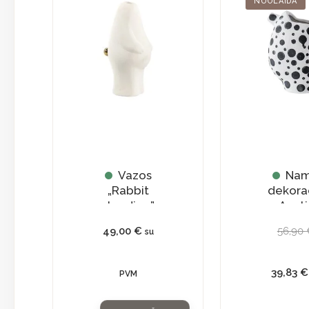
NUOLAIDA
Vazos
Na
„Rabbit
dekora
standing”
Ąsoti
49,00
€
56,90
su
39,83
€
PVM