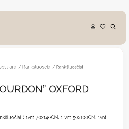
sesuarai
Rankšluosčiai
/
/ Rankšluosčiai
 „BOURDON” OXFORD
ankšluočiai ( 1vnt 70x140CM, 1 vnt 50x100CM, 1vnt