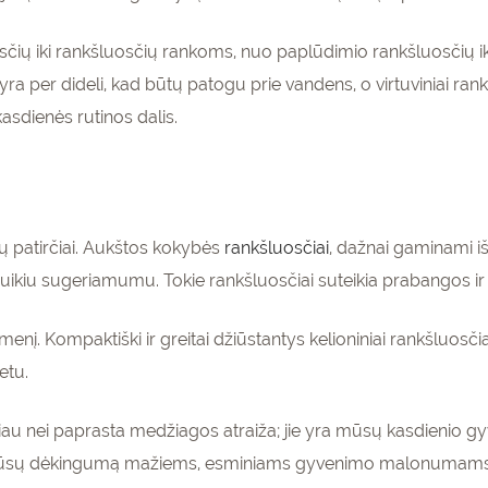
sčių iki rankšluosčių rankoms, nuo paplūdimio rankšluosčių iki 
yra per dideli, kad būtų patogu prie vandens, o virtuviniai rankš
kasdienės rutinos dalis.
ų patirčiai. Aukštos kokybės
rankšluosčiai
, dažnai gaminami iš
kiu sugeriamumu. Tokie rankšluosčiai suteikia prabangos ir k
menį. Kompaktiški ir greitai džiūstantys kelioniniai rankšluosč
etu.
giau nei paprasta med
žiagos atraiža
; jie yra mūsų kasdienio gyv
 mūsų dėkingumą mažiems, esminiams gyvenimo malonumams. 