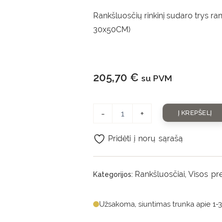
Rankšluosčių rinkinį sudaro trys ra
30x50CM)
205,70
€
su PVM
-
+
Į KREPŠELĮ
Pridėti į norų sąrašą
Rankšluosčiai
Visos pr
Kategorijos:
,
Užsakoma, siuntimas trunka apie 1-3