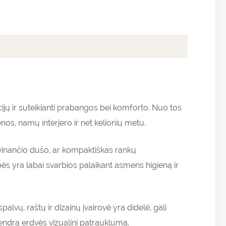
ijų ir suteikianti prabangos bei komforto. Nuo tos
nos, namų interjero ir net kelionių metu.
aivinančio dušo, ar kompaktiškas rankų
ės yra labai svarbios palaikant asmens higieną ir
palvų, raštų ir dizainų įvairovė yra didelė, gali
i bendrą erdvės vizualinį patrauklumą.