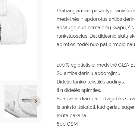
Prabangiausias pasaulyje rankšluost
medvilnės ir apdorotas antibakterin
apsaugo nuo nemalonių kvapų, šis r
rankšluosčius. Dėl didesnio siūlų sk
apimties, todėl nuo pat pirmojo nau
100 % egiptietiška medvilnė GIZA E
Su antibakteriniu apdorojimu.
Didelio tankio tekstilės audinys.
Itin didelės apimties.
Suapvalinti kampai ir dvigubas siuv
Iš anksto išskalbti, kad geriau suger
Įsiūta pakaba.
800 GSM.