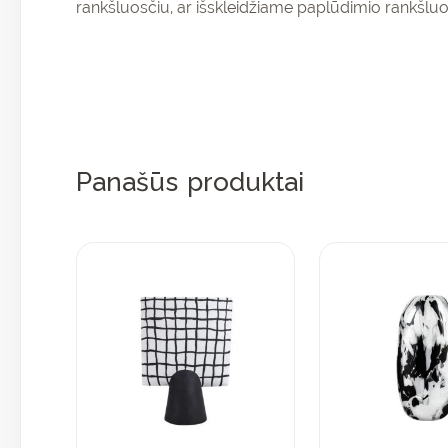
rankšluosčiu, ar išskleidžiame paplūdimio rankšluos
Panašūs produktai