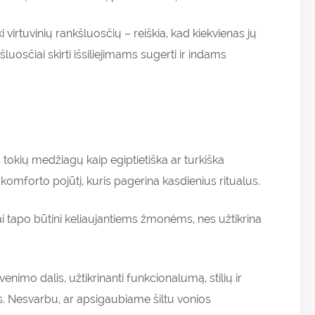
virtuvinių rankšluosčių – reiškia, kad kiekvienas jų
luosčiai skirti išsiliejimams sugerti ir indams
 tokių medžiagų kaip egiptietiška ar turkiška
omforto pojūtį, kuris pagerina kasdienius ritualus.
iai tapo būtini keliaujantiems žmonėms, nes užtikrina
enimo dalis, užtikrinanti funkcionalumą, stilių ir
Nesvarbu, ar apsigaubiame šiltu vonios