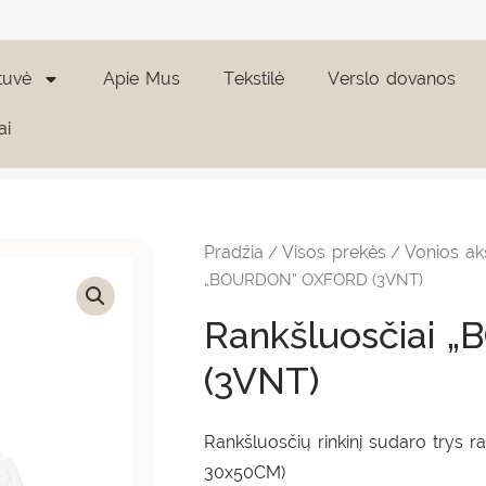
tuvė
Apie Mus
Tekstilė
Verslo dovanos
ai
produkto
kiekis:
Rankšluosčiai
Pradžia
Visos prekės
Vonios ak
/
/
"BOURDON"
OXFORD
„BOURDON” OXFORD (3VNT)
(3VNT)
Rankšluosčiai
(3VNT)
Rankšluosčių rinkinį sudaro trys r
30x50CM)