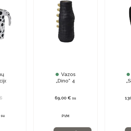
price
price
is:
was:
39,83 €.
56,90 €.
mų
Vazos
cijos
„Dino” 4
„S
s
€
69,00
€
13
su
su
PVM