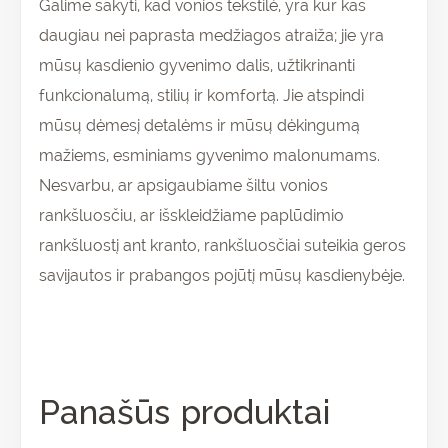
Galime sakyti, kad vonios tekstilė, yra kur kas
daugiau nei paprasta med
žiagos atraiža
; jie yra
mūsų kasdienio gyvenimo dalis, užtikrinanti
funkcionalumą, stilių ir komfortą. Jie atspindi
mūsų dėmesį detalėms ir mūsų dėkingumą
mažiems, esminiams gyvenimo malonumams.
Nesvarbu, ar apsigaubiame šiltu vonios
rankšluosčiu, ar išskleidžiame paplūdimio
rankšluostį ant kranto, rankšluosčiai suteikia geros
savijautos ir prabangos pojūtį mūsų kasdienybėje.
Panašūs produktai