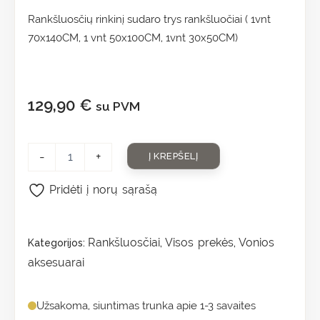
Rankšluosčių rinkinį sudaro trys rankšluočiai ( 1vnt
70x140CM, 1 vnt 50x100CM, 1vnt 30x50CM)
129,90
€
su PVM
-
+
Į KREPŠELĮ
Pridėti į norų sąrašą
Rankšluosčiai
Visos prekės
Vonios
Kategorijos:
,
,
aksesuarai
Užsakoma, siuntimas trunka apie 1-3 savaites