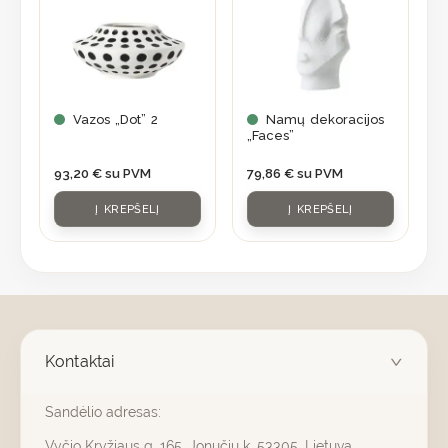
Vazos „Dot” 2
Namų dekoracijos
„Faces”
93,20
€
su PVM
79,86
€
su PVM
Į KREPŠELĮ
Į KREPŠELĮ
Kontaktai
Sandėlio adresas:
Vyčio Kryžiaus g. 165, Jonučių k. 53305, Lietuva