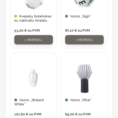
Kvepalų buteliukas
Vazos „Sign”
su natūraliu kristalu
53,20
€
su PVM
87,10
€
su PVM
Į KREPŠELĮ
Į KREPŠELĮ
Vazos „Striped
Vazos „Pillar”
White”
101,60
€
su PVM
69,00
€
su PVM