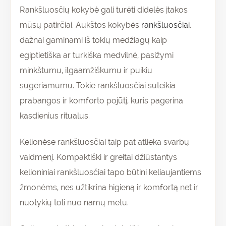
Rankšluosčių kokybė gali turėti didelės įtakos
mūsų patirčiai. Aukštos kokybės
rankšluosčiai
,
dažnai gaminami iš tokių medžiagų kaip
egiptietiška ar turkiška medvilnė, pasižymi
minkštumu, ilgaamžiškumu ir puikiu
sugeriamumu. Tokie rankšluosčiai suteikia
prabangos ir komforto pojūtį, kuris pagerina
kasdienius ritualus.
Kelionėse rankšluosčiai taip pat atlieka svarbų
vaidmenį. Kompaktiški ir greitai džiūstantys
kelioniniai rankšluosčiai tapo būtini keliaujantiems
žmonėms, nes užtikrina higieną ir komfortą net ir
nuotykių toli nuo namų metu.