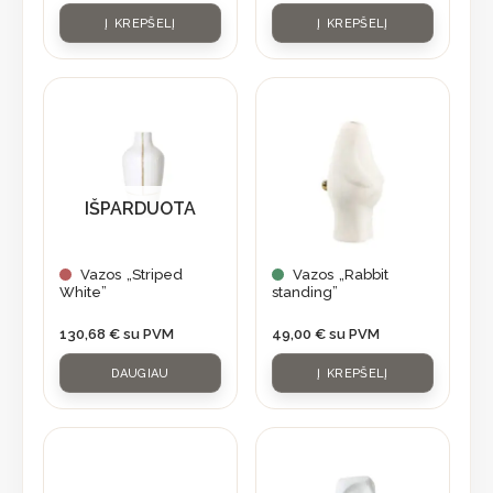
Į KREPŠELĮ
Į KREPŠELĮ
IŠPARDUOTA
Vazos „Striped
Vazos „Rabbit
White”
standing”
130,68
€
su PVM
49,00
€
su PVM
DAUGIAU
Į KREPŠELĮ