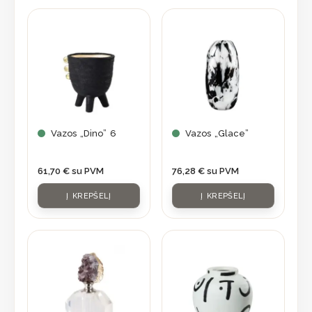
Vazos „Dino” 6
Vazos „Glace”
61,70
€
su PVM
76,28
€
su PVM
Į KREPŠELĮ
Į KREPŠELĮ