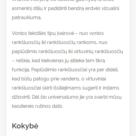
asmeninį stilių ir padidinti bendrą erdvės vizualinį
patrauklumą.
Vonios tekstilės tipų įvairovė – nuo vonios
rankšluosčių iki rankšluosčių rankoms, nuo
paplūdimio rankšluosčių iki virtuvinių rankšluosčių
– reiškia, kad kiekvienas jų atlieka tam tikrą
funkciją. Paplūdimio rankšluosčiai yra per dideli,
kad būtų patogu prie vandens, o virtuviniai
rankšluosčiai skirti išsiliejimams sugerti ir indams
džiovinti. Dėl šio universalumo jie yra svarbi mūsų
kasdienės rutinos dalis.
Kokybė