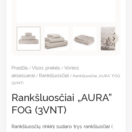
Pradžia
Visos prekės
Vonios
/
/
aksesuarai
Rankšluosčiai
/
/ Rankšluosčiai „AURA” FOG
(3VNT)
Rankšluosčiai „AURA”
FOG (3VNT)
Rankšluosčių rinkinį sudaro trys rankšluočiai (