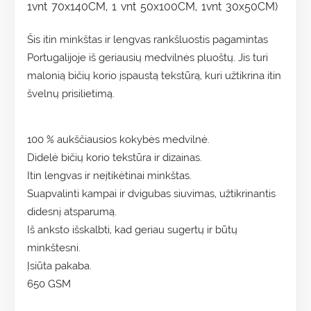
1vnt 70x140CM, 1 vnt 50x100CM, 1vnt 30x50CM)
Šis itin minkštas ir lengvas rankšluostis pagamintas
Portugalijoje iš geriausių medvilnės pluoštų. Jis turi
malonią bičių korio įspaustą tekstūrą, kuri užtikrina itin
švelnų prisilietimą.
100 % aukščiausios kokybės medvilnė.
Didelė bičių korio tekstūra ir dizainas.
Itin lengvas ir neįtikėtinai minkštas.
Suapvalinti kampai ir dvigubas siuvimas, užtikrinantis
didesnį atsparumą.
Iš anksto išskalbti, kad geriau sugertų ir būtų
minkštesni.
Įsiūta pakaba.
650 GSM