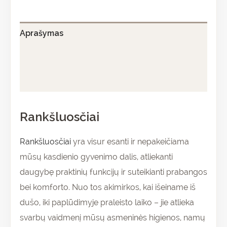
Aprašymas
Papildoma informacija
Atsiliepimai (0)
Rankšluosčiai
Rankšluosčiai
yra visur esanti ir nepakeičiama
mūsų kasdienio gyvenimo dalis, atliekanti
daugybę praktinių funkcijų ir suteikianti prabangos
bei komforto. Nuo tos akimirkos, kai išeiname iš
dušo, iki paplūdimyje praleisto laiko – jie atlieka
svarbų vaidmenį mūsų asmeninės higienos, namų