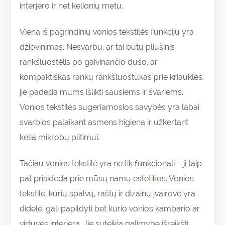
interjero ir net kelionių metu.
Viena iš pagrindinių vonios tekstilės funkcijų yra
džiovinimas. Nesvarbu, ar tai būtų pliušinis
rankšluostėlis po gaivinančio dušo, ar
kompaktiškas rankų rankšluostukas prie kriauklės,
jie padeda mums išlikti sausiems ir švariems.
Vonios tekstilės sugeriamosios savybės yra labai
svarbios palaikant asmens higieną ir užkertant
kelią mikrobų plitimui.
Tačiau vonios tekstilė yra ne tik funkcionali – ji taip
pat prisideda prie mūsų namų estetikos. Vonios
tekstilė, kurių spalvų, raštų ir dizainų įvairovė yra
didelė, gali papildyti bet kurio vonios kambario ar
virtuvės interjerą. Jie suteikia galimybę išreikšti