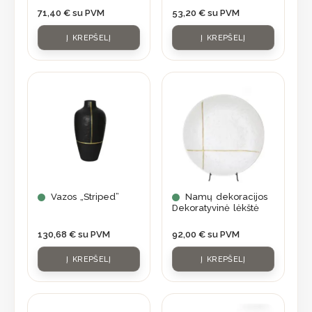
71,40
€
su PVM
53,20
€
su PVM
Į KREPŠELĮ
Į KREPŠELĮ
Vazos „Striped”
Namų dekoracijos
Dekoratyvinė lėkštė
130,68
€
su PVM
92,00
€
su PVM
Į KREPŠELĮ
Į KREPŠELĮ
This