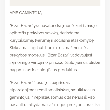
Atsiliepimai (0)
APIE GAMINTOJĄ
“Bizar Bazar” yra novatoriška įmonė, kuri iš naujo
apibrėžia prekybos sąvoką, derindama
kūrybiškumą, tvarumą ir socialinę atsakomybę.
Siekdama sugriauti tradicinius mažmeninės
prekybos modelius, “Bizar Bazar” vadovaujasi
sąmoningo vartojimo principu. Siūlo įvairius etiškai
pagamintus ir ekologiškus produktus.
“Bizar Bazar” filosofijos pagrindas –
įsipareigojimas remti amatininkus, smulkiuosius
gamintojus ir nepriklausomus dizainerius iš viso
pasaulio. Taikydama sąžiningos prekybos praktiką