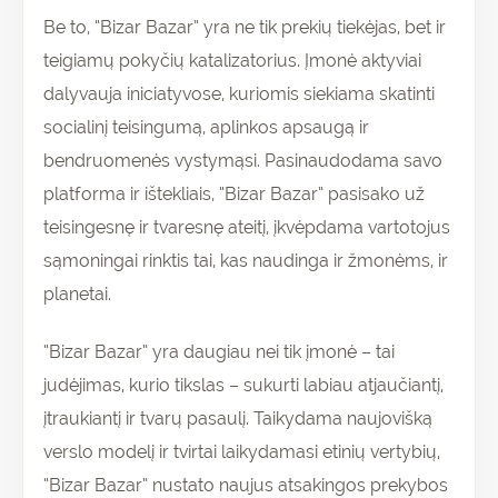
Be to, “Bizar Bazar” yra ne tik prekių tiekėjas, bet ir
teigiamų pokyčių katalizatorius. Įmonė aktyviai
dalyvauja iniciatyvose, kuriomis siekiama skatinti
socialinį teisingumą, aplinkos apsaugą ir
bendruomenės vystymąsi. Pasinaudodama savo
platforma ir ištekliais, “Bizar Bazar” pasisako už
teisingesnę ir tvaresnę ateitį, įkvėpdama vartotojus
sąmoningai rinktis tai, kas naudinga ir žmonėms, ir
planetai.
“Bizar Bazar” yra daugiau nei tik įmonė – tai
judėjimas, kurio tikslas – sukurti labiau atjaučiantį,
įtraukiantį ir tvarų pasaulį. Taikydama naujovišką
verslo modelį ir tvirtai laikydamasi etinių vertybių,
“Bizar Bazar” nustato naujus atsakingos prekybos