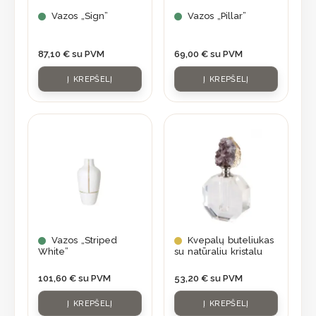
Vazos „Sign”
Vazos „Pillar”
87,10
€
su PVM
69,00
€
su PVM
Į KREPŠELĮ
Į KREPŠELĮ
Vazos „Striped
Kvepalų buteliukas
White”
su natūraliu kristalu
101,60
€
su PVM
53,20
€
su PVM
Į KREPŠELĮ
Į KREPŠELĮ