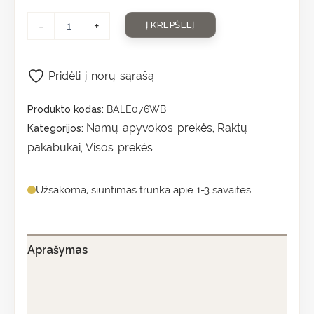
-
+
Į KREPŠELĮ
Pridėti į norų sąrašą
Produkto kodas:
BALE076WB
Namų apyvokos prekės
Raktų
Kategorijos:
,
pakabukai
Visos prekės
,
Užsakoma, siuntimas trunka apie 1-3 savaites
Aprašymas
Papildoma informacija