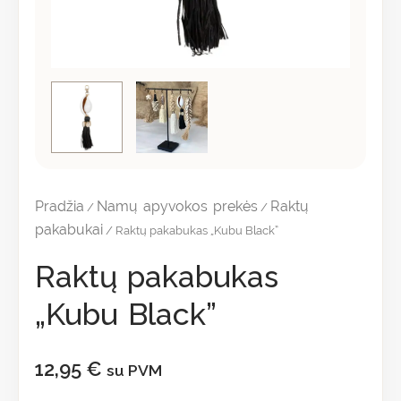
Pradžia
Namų apyvokos prekės
Raktų
/
/
pakabukai
/ Raktų pakabukas „Kubu Black”
Raktų pakabukas
„Kubu Black”
12,95
€
su PVM