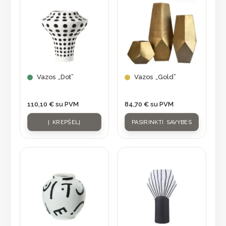
product
has
multiple
variants.
The
options
may
Vazos „Dot”
Vazos „Gold”
be
chosen
110,10
€
su PVM
84,70
€
su PVM
on
Į KREPŠELĮ
PASIRINKTI SAVYBES
the
product
page