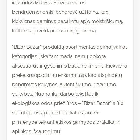
ir bendradarbiaudama su vietos
bendruomenėmis, bendrovė užtikrina, kad
kiekvienas gaminys pasakotų apie meistriškumą,
kultūros paveldą ir socialinį įgalinimą.
“Bizar Bazar” produktų asortimentas apima įvairias
kategorijas. Įskaitant madą, namų dekorą,
aksesuarus ir gyvenimo būdo reikmenis. Kiekviena
prekė kruopščiai atrenkama taip, kad atspindėtų
bendrovės kokybės, autentiškumo ir tvarumo
vertybes. Nuo rankų darbo tekstilės iki
ekologiškos odos priežiūros – “Bizar Bazar” siūlo
vartotojams apsipirkti be kaltės jausmo,
pirmenybę teikiant etiškos gamybos praktikai ir
aplinkos išsaugojimui.