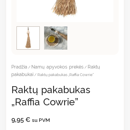
Pradžia
Namų apyvokos prekės
Raktų
/
/
pakabukai
/ Raktų pakabukas „Raffia Cowrie”
Raktų pakabukas
„Raffia Cowrie”
9,95
€
su PVM