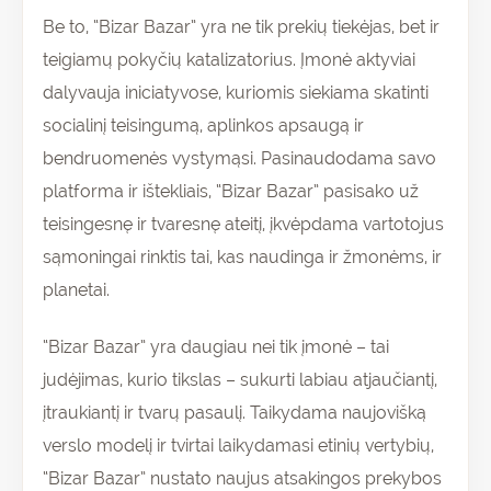
Be to, “Bizar Bazar” yra ne tik prekių tiekėjas, bet ir
teigiamų pokyčių katalizatorius. Įmonė aktyviai
dalyvauja iniciatyvose, kuriomis siekiama skatinti
socialinį teisingumą, aplinkos apsaugą ir
bendruomenės vystymąsi. Pasinaudodama savo
platforma ir ištekliais, “Bizar Bazar” pasisako už
teisingesnę ir tvaresnę ateitį, įkvėpdama vartotojus
sąmoningai rinktis tai, kas naudinga ir žmonėms, ir
planetai.
“Bizar Bazar” yra daugiau nei tik įmonė – tai
judėjimas, kurio tikslas – sukurti labiau atjaučiantį,
įtraukiantį ir tvarų pasaulį. Taikydama naujovišką
verslo modelį ir tvirtai laikydamasi etinių vertybių,
“Bizar Bazar” nustato naujus atsakingos prekybos