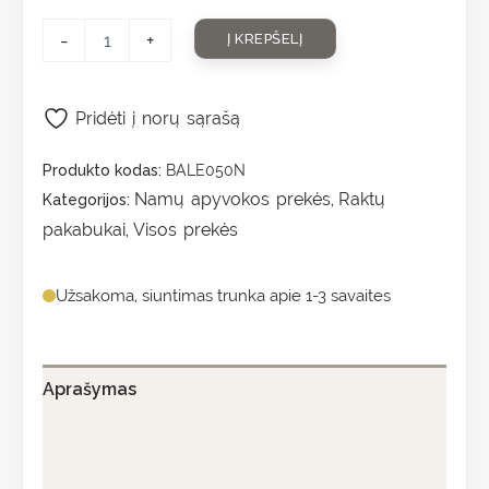
-
+
Į KREPŠELĮ
Pridėti į norų sąrašą
Produkto kodas:
BALE050N
Namų apyvokos prekės
Raktų
Kategorijos:
,
pakabukai
Visos prekės
,
Užsakoma, siuntimas trunka apie 1-3 savaites
Aprašymas
Papildoma informacija