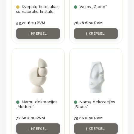
Kvepalų buteliukas
Vazos „Glace”
su natūraliu kristalu
53,20
€
su PVM
76,28
€
su PVM
Į KREPŠELĮ
Į KREPŠELĮ
Namų dekoracijos
Namų dekoracijos
„Modern”
„Faces”
72,60
€
su PVM
79,86
€
su PVM
Į KREPŠELĮ
Į KREPŠELĮ