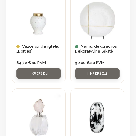
Vazos su dangteliu
Namų dekoracijos
„Dotties”
Dekoratyvinė lėkštė
84,70
€
su PVM
92,00
€
su PVM
Į KREPŠELĮ
Į KREPŠELĮ