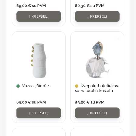
69,00
€
su PVM
82,30
€
su PVM
Į KREPŠELĮ
Į KREPŠELĮ
Vazos „Dino” 1
Kvepalų buteliukas
su natūraliu kristalu
69,00
€
su PVM
53,20
€
su PVM
Į KREPŠELĮ
Į KREPŠELĮ