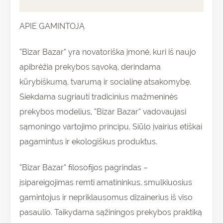
Atsiliepimai (0)
APIE GAMINTOJĄ
“Bizar Bazar” yra novatoriška įmonė, kuri iš naujo
apibrėžia prekybos sąvoką, derindama
kūrybiškumą, tvarumą ir socialinę atsakomybę.
Siekdama sugriauti tradicinius mažmeninės
prekybos modelius, “Bizar Bazar” vadovaujasi
sąmoningo vartojimo principu. Siūlo įvairius etiškai
pagamintus ir ekologiškus produktus.
“Bizar Bazar” filosofijos pagrindas –
įsipareigojimas remti amatininkus, smulkiuosius
gamintojus ir nepriklausomus dizainerius iš viso
pasaulio. Taikydama sąžiningos prekybos praktiką