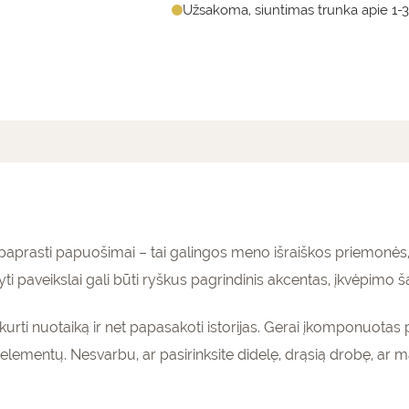
Užsakoma, siuntimas trunka apie 1-3
mai (0)
i paprasti papuošimai – tai galingos meno išraiškos priemonės
yti paveikslai gali būti ryškus pagrindinis akcentas, įkvėpimo ša
kurti nuotaiką ir net papasakoti istorijas. Gerai įkomponuotas p
elementų. Nesvarbu, ar pasirinksite didelę, drąsią drobę, ar ma