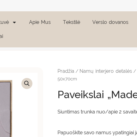
tuvė
Apie Mus
Tekstilė
Verslo dovanos
ai
produkto
kiekis:
Paveikslai
Pradžia
Namų interjero detalės
/
"Madeline"
50x70cm
50x70cm
Paveikslai „Mad
Siuntimas trunka nuo/apie 2 savait
Papuoškite savo namus ypatingiai ja