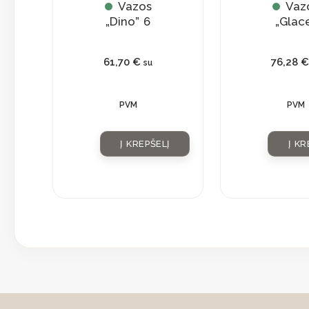
Vazos
Vaz
„Dino” 6
„Glac
61,70
€
76,28
€
su
PVM
PVM
Į KREPŠELĮ
Į KR