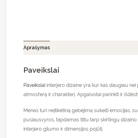
Aprašymas
Papildoma informacija
Atsiliepi
Paveikslai
Paveikslai
interjero dizaine yra kur kas daugiau ne
atmosferą ir charakterį. Apgalvotai parinkti ir išdėst
Menas turi neįtikėtiną gebėjimą sukelti emocijas, su
pusiausvyros, tapdamas tiltu tarp skirtingų dizaino 
interjero gilumo ir dimensijos pojūtį.