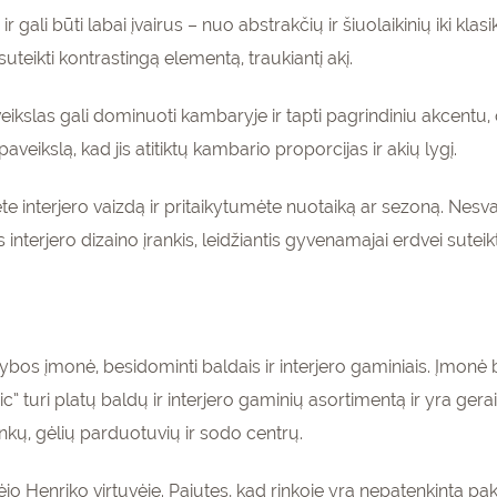
ali būti labai įvairus – nuo abstrakčių ir šiuolaikinių iki klasi
teikti kontrastingą elementą, traukiantį akį.
ikslas gali dominuoti kambaryje ir tapti pagrindiniu akcentu, o
veikslą, kad jis atitiktų kambario proporcijas ir akių lygį.
ėte interjero vaizdą ir pritaikytumėte nuotaiką ar sezoną. Nesva
 interjero dizaino įrankis, leidžiantis gyvenamajai erdvei sutei
s įmonė, besidominti baldais ir interjero gaminiais. Įmonė bu
 turi platų baldų ir interjero gaminių asortimentą ir yra ger
nkų, gėlių parduotuvių ir sodo centrų.
o Henriko virtuvėje. Pajutęs, kad rinkoje yra nepatenkinta pak