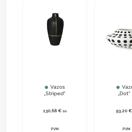
Vazos
Vaz
„Striped”
„Dot”
130,68
€
93,20
€
su
PVM
PVM