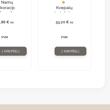
Namų
koracijos
Kvepalų
Faces”
buteliukas
su
9,86
€
53,20
€
su
su
natūraliu
kristalu
PVM
PVM
Į KREPŠELĮ
Į KREPŠELĮ