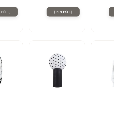
EPŠELĮ
Į KREPŠELĮ