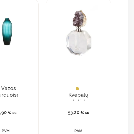
Vazos
urquoise”
Kvepalų
buteliukas
su
9,90
€
53,20
€
su
su
natūraliu
kristalu
PVM
PVM