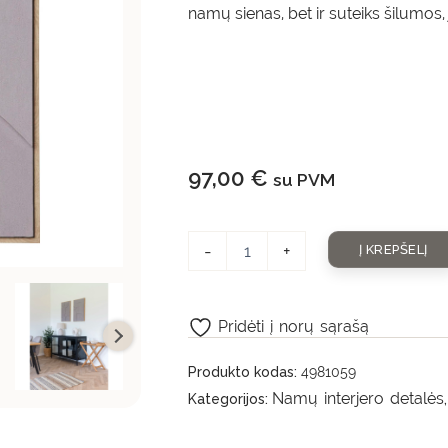
namų sienas, bet ir suteiks šilumos
97,00
€
su PVM
-
+
Į KREPŠELĮ
Pridėti į norų sąrašą
Produkto kodas:
4981059
Namų interjero detalės
Kategorijos: