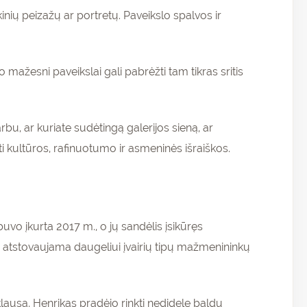
kinių peizažų ar portretų. Paveikslo spalvos ir
 mažesni paveikslai gali pabrėžti tam tikras sritis
rbu, ar kuriate sudėtingą galerijos sieną, ar
kti kultūros, rafinuotumo ir asmeninės išraiškos.
vo įkurta 2017 m., o jų sandėlis įsikūręs
ai atstovaujama daugeliui įvairių tipų mažmenininkų
lausa, Henrikas pradėjo rinkti nedidelę baldų