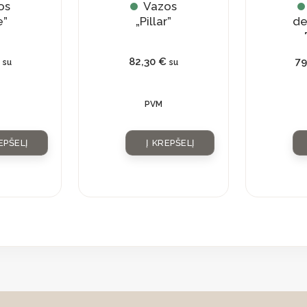
os
Vazos
e”
„Pillar”
de
„
82,30
€
7
su
su
PVM
EPŠELĮ
Į KREPŠELĮ