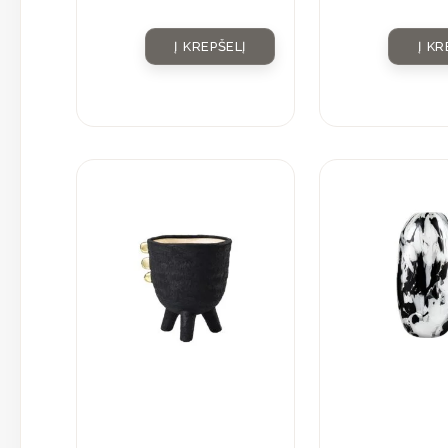
Į KREPŠELĮ
Į KR