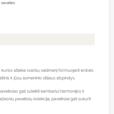
 savaites
, kurios atlieka svarbų vaidmenį formuojant erdvės
ltinis ir jūsų asmeninio stiliaus atspindys.
aveikslas gali suteikti kambariui harmonijos ir
žesnių paveikslų kolekciją, paveikslai gali sukurti