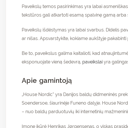
Paveikslų temos pasirinkimas yra labai asmeniškas ir g
tekstūros gali atkartoti esamą spalvinę gamą arba su
Paveikslų išdėstymas yra labai svarbus. Didelis pave
ar nišas. Apsvarstykite, kokiame aukštyje pakabinti pa
Be to, paveikslus galima kaitalioti, kad atnaujintum
eksponuojate vieną šedevrą,
paveikslai
yra galingas
Apie gamintoją
„House Nordic” yra Danijos baldų didmeninės prekybo
Soendersoe, šiaurinėje Funeno dalyje. House Nordic”
– nuo baldų parduotuvių iki internetinių mažmenini
Įmonę įkūrė Henrikas Jørgensenas, o viskas prasidėj