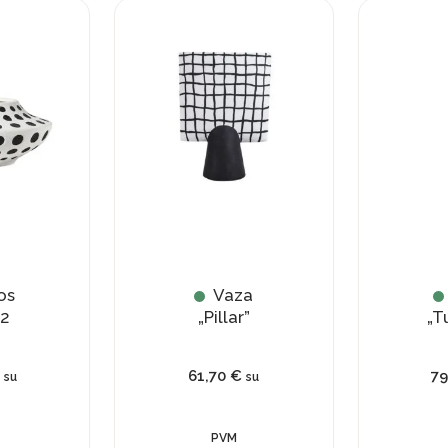
os
Vaza
 2
„Pillar”
„T
61,70
€
7
su
su
PVM