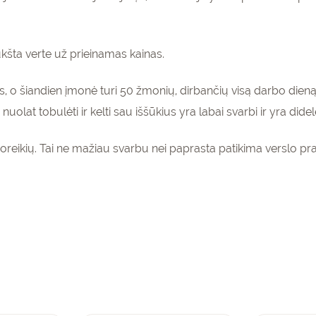
kšta verte už prieinamas kainas.
, o šiandien įmonė turi 50 žmonių, dirbančių visą darbo dieną
nuolat tobulėti ir kelti sau iššūkius yra labai svarbi ir yra di
oreikių. Tai ne mažiau svarbu nei paprasta patikima verslo pra