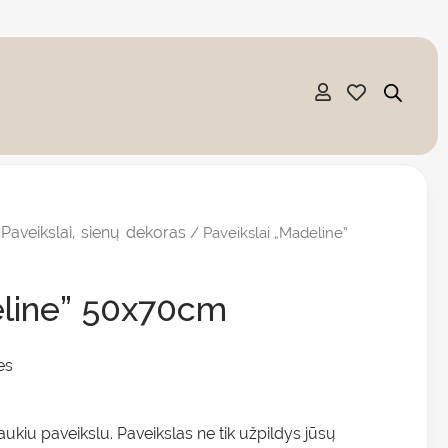
Paveikslai, sienų dekoras
/
/ Paveikslai „Madeline”
eline” 50x70cm
es
ukiu paveikslu. Paveikslas ne tik užpildys jūsų