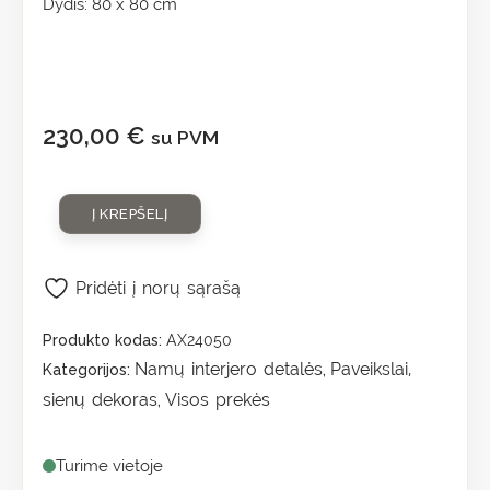
Dydis: 80 x 80 cm
230,00
€
su PVM
Į KREPŠELĮ
Pridėti į norų sąrašą
Produkto kodas:
AX24050
Namų interjero detalės
Paveikslai,
Kategorijos:
,
sienų dekoras
Visos prekės
,
Turime vietoje