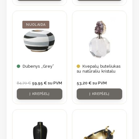
Original
Current
price
price
was:
is:
NUOLAIDA
84,70 €.
59,95 €.
Dubenys „Grey”
Kvepalų buteliukas
su natūraliu kristalu
84,70
€
59,95
€
su PVM
53,20
€
su PVM
Į KREPŠELĮ
Į KREPŠELĮ