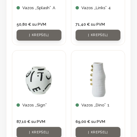
Vazos „Splash” A
Vazos „Links” 4
50,80
€
su PVM
71,40
€
su PVM
Į KREPŠELĮ
Į KREPŠELĮ
Vazos „Sign”
Vazos „Dino” 1
87,10
€
su PVM
69,00
€
su PVM
Į KREPŠELĮ
Į KREPŠELĮ