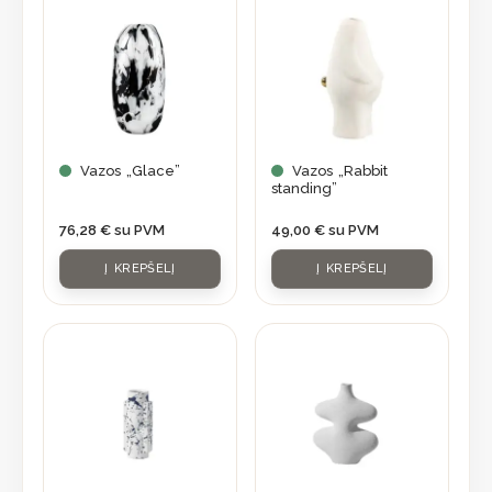
Vazos „Glace”
Vazos „Rabbit
standing”
76,28
€
su PVM
49,00
€
su PVM
Į KREPŠELĮ
Į KREPŠELĮ