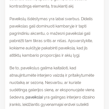
kontrastingą elementą, traukiantį akį.
Paveikslų išdėstymas yra labai svarbus. Didelis
paveikslas gali dominuoti kambaryje ir tapti
pagrindiniu akcentu, o mažesni paveikslai gali
pabrėžti tam tikras sritis ar nišas. Apsvarstykite,
kokiame aukštyje pakabinti paveikslą, kad jis
atitiktų kambario proporcijas ir akių lygį.
Be to, paveikslus galima kaitalioti, kad
atnaujintumėte interjero vaizdą ir pritaikytumėte
nuotaiką ar sezoną. Nesvarbu, ar kuriate
sudėtingą galerijos sieną, ar eksponuojate vieną
šedevrą,
paveikslai
yra galingas interjero dizaino
įrankis, leidžiantis gyvenamajai erdvei suteikti