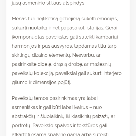
jūsų asmeninio stiliaus atspindys.
Menas turi neįtikėtiną gebėjimą sukelti emocijas,
sukurti nuotaiką ir net papasakoti istorijas. Gerai
įkomponuotas paveikslas gali suteikti kambariui
harmonijos ir pusiausvyros, tapdamas tiltu tarp
skirtingų dizaino elementų. Nesvarbu, ar
pasirinksite didelę, drąsią drobę, ar mažesnių
paveikslų kolekciją, paveikslai gali sukurti interjero
gilumo ir dimensijos pojūtį.
Paveikslų temos pasirinkimas yra labai
asmeniškas ir gali būti labai įvairus – nuo
abstrakčių ir šiuolaikinių iki klasikinių peizažų ar
portretų. Paveikslo spalvos ir tekstūros gali
atkartoti esamą spalvinę gamą arba suteikti