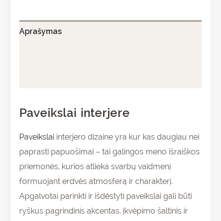
Aprašymas
Papildoma informacija
Atsiliepimai (0)
Paveikslai interjere
Paveikslai
interjero dizaine yra kur kas daugiau nei
paprasti papuošimai – tai galingos meno išraiškos
priemonės, kurios atlieka svarbų vaidmenį
formuojant erdvės atmosferą ir charakterį.
Apgalvotai parinkti ir išdėstyti paveikslai gali būti
ryškus pagrindinis akcentas, įkvėpimo šaltinis ir