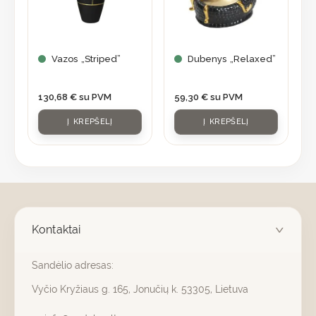
Vazos „Striped”
Dubenys „Relaxed”
130,68
€
su PVM
59,30
€
su PVM
Į KREPŠELĮ
Į KREPŠELĮ
Kontaktai
Sandėlio adresas:
Vyčio Kryžiaus g. 165, Jonučių k. 53305, Lietuva