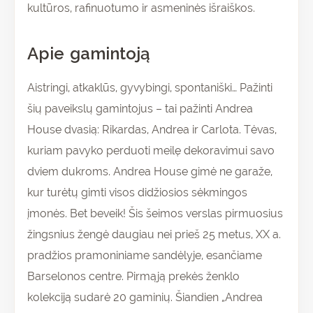
kultūros, rafinuotumo ir asmeninės išraiškos.
Apie gamintoją
Aistringi, atkaklūs, gyvybingi, spontaniški… Pažinti
šių paveikslų gamintojus – tai pažinti Andrea
House dvasią: Rikardas, Andrea ir Carlota. Tėvas,
kuriam pavyko perduoti meilę dekoravimui savo
dviem dukroms. Andrea House gimė ne garaže,
kur turėtų gimti visos didžiosios sėkmingos
įmonės. Bet beveik! Šis šeimos verslas pirmuosius
žingsnius žengė daugiau nei prieš 25 metus, XX a.
pradžios pramoniniame sandėlyje, esančiame
Barselonos centre. Pirmąją prekės ženklo
kolekciją sudarė 20 gaminių. Šiandien „Andrea