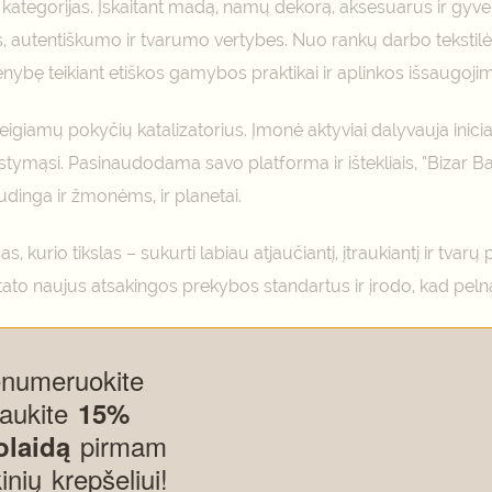
 kategorijas. Įskaitant madą, namų dekorą, aksesuarus ir gyv
autentiškumo ir tvarumo vertybes. Nuo rankų darbo tekstilės 
enybę teikiant etiškos gamybos praktikai ir aplinkos išsaugojim
r teigiamų pokyčių katalizatorius. Įmonė aktyviai dalyvauja inici
mąsi. Pasinaudodama savo platforma ir ištekliais, “Bizar Bazar
udinga ir žmonėms, ir planetai.
s, kurio tikslas – sukurti labiau atjaučiantį, įtraukiantį ir tva
tato naujus atsakingos prekybos standartus ir įrodo, kad pelnas i
enumeruokite
gaukite
15%
pirmam
olaidą
kinių krepšeliui!