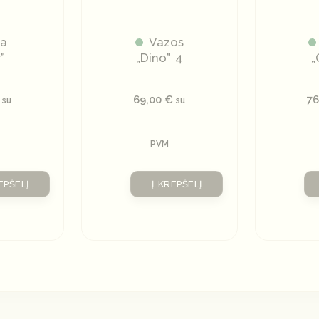
za
Vazos
r”
„Dino” 4
„
69,00
€
7
su
su
PVM
EPŠELĮ
Į KREPŠELĮ