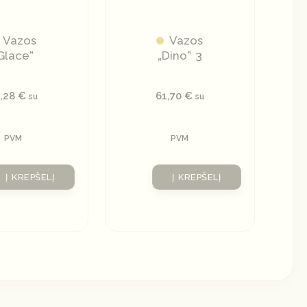
Vazos
Vazos
Glace”
„Dino” 3
6,28
€
61,70
€
su
su
PVM
PVM
Į KREPŠELĮ
Į KREPŠELĮ