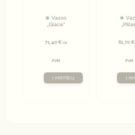
Vazos
Va
„Glace”
„Pilla
71,40
€
61,70
€
su
PVM
PVM
Į KREPŠELĮ
Į KR