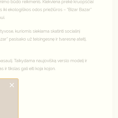
enimo būdo reikmenis. Kiekviena prekė kruopščiai
iki ekologiškos odos priežiūros – “Bizar Bazar”
ui.
atyvose, kuriomis siekiama skatinti socialinį
” pasisako už teisingesnę ir tvaresnę ateitį,
rų pasaulį. Taikydama naujovišką verslo modelį ir
r tikslas gali eiti koja kojon.