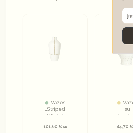
Vazos
Vaz
„Striped
su
White”
dangte
„Dotti
101,60
€
84,70
su