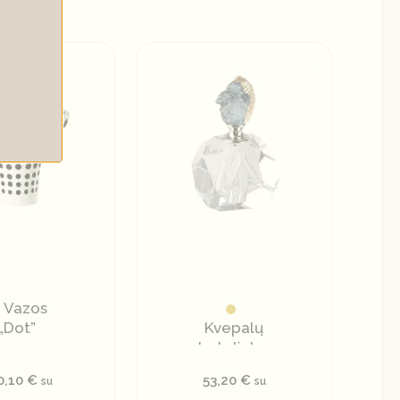
Vazos
„Dot”
Kvepalų
buteliukas
su
0,10
€
53,20
€
su
su
natūraliu