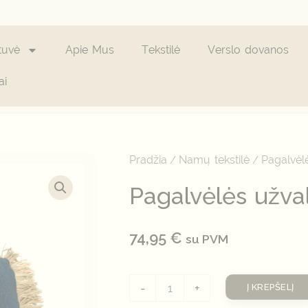
tuvė
Apie Mus
Tekstilė
Verslo dovanos
ai
produkto
kiekis:
Pagalvėlės
Pradžia
Namų tekstilė
Pagalvėl
/
/
užvalkalas
"Saint
Pagalvėlės užval
Tropez"
74,95
€
su PVM
-
+
Į KREPŠELĮ