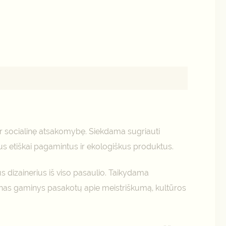
ir socialinę atsakomybę. Siekdama sugriauti
us etiškai pagamintus ir ekologiškus produktus.
s dizainerius iš viso pasaulio. Taikydama
enas gaminys pasakotų apie meistriškumą, kultūros