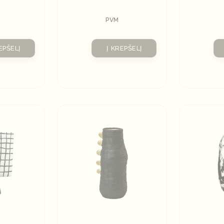
kristalu
PVM
EPŠELĮ
Į KREPŠELĮ