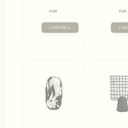
PVM
PVM
Į KREPŠELĮ
Į KR