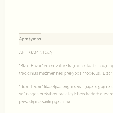
Aprašymas
Papildoma informacija
Atsiliepi
APIE GAMINTOJĄ
“Bizar Bazar” yra novatoriška įmonė, kuri iš nauj
tradicinius mažmeninės prekybos modelius, “Bizar B
“Bizar Bazar” filosofijos pagrindas – įsipareigojim
sąžiningos prekybos praktiką ir bendradarbiaudam
paveldą ir socialinį įgalinimą.