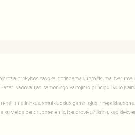
mai (0)
o apibrėžia prekybos sąvoką, derindama kūrybiškumą, tvarumą 
azar” vadovaujasi sąmoningo vartojimo principu. Siūlo įvairi
as remti amatininkus, smulkiuosius gamintojus ir nepriklausomu
a su vietos bendruomenėmis, bendrovė užtikrina, kad kiekvi