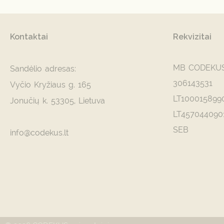
Kontaktai
Rekvizitai
MB CODEKU
Sandėlio adresas:
306143531
Vyčio Kryžiaus g. 165
LT100015899
Jonučių k. 53305, Lietuva
LT457044090
SEB
info@codekus.lt