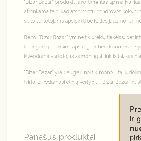
“Bizar Bazar” produktų asortimentas apima įvairias
atrenkama taip, kad atspindėtų bendrovės kokybės, 
siūlo vartotojams apsipirkti be kaltės jausmo, pirm
Be to, “Bizar Bazar” yra ne tik prekių tiekėjas, bet i
teisingumą, aplinkos apsaugą ir bendruomenės vysty
įkvėpdama vartotojus sąmoningai rinktis tai, kas na
“Bizar Bazar” yra daugiau nei tik įmonė – tai judėjima
tvirtai laikydamasi etinių vertybių, “Bizar Bazar” nus
Pr
ir 
nu
pir
Panašūs produktai