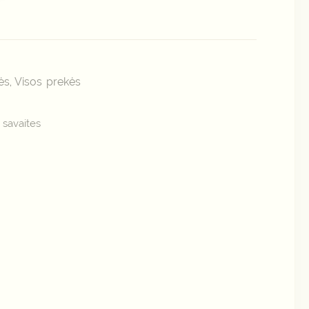
ės
Visos prekės
,
 savaites