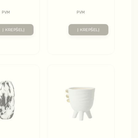
kristalu
PVM
PVM
Į KREPŠELĮ
Į KREPŠELĮ