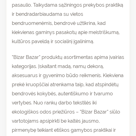
pasaulio. Taikydama sąžiningos prekybos praktiką
ir bendradarbiaudama su vietos
bendruomenėmis, bendrovė užtikrina, kad
kiekvienas gaminys pasakotų apie meistriškumą,
kultūros paveldą ir socialinį įgalinimą.
“Bizar Bazar” produktų asortimentas apima įvairias
kategorijas. Įskaitant madą, namų dekorą,
aksesuarus ir gyvenimo būdo reikmenis. Kiekviena
prekė kruopščiai atrenkama taip, kad atspindėtų
bendrovės kokybės, autentiškumo ir tvarumo
vertybes. Nuo rankų darbo tekstilės iki
ekologiškos odos priežiūros – “Bizar Bazar” siūlo
vartotojams apsipirkti be kaltės jausmo,
pirmenybę teikiant etiškos gamybos praktikai ir