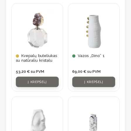
page
Kvepalų buteliukas
Vazos „Dino” 1
su natūraliu kristalu
53,20
€
su PVM
69,00
€
su PVM
Į KREPŠELĮ
Į KREPŠELĮ