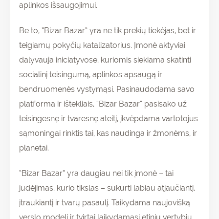
aplinkos išsaugojimui.
Be to, “Bizar Bazar” yra ne tik prekių tiekėjas, bet ir
teigiamų pokyčių katalizatorius. Įmonė aktyviai
dalyvauja iniciatyvose, kuriomis siekiama skatinti
socialinį teisingumą, aplinkos apsaugą ir
bendruomenės vystymąsi. Pasinaudodama savo
platforma ir ištekliais, “Bizar Bazar” pasisako už
teisingesnę ir tvaresnę ateitį, įkvėpdama vartotojus
sąmoningai rinktis tai, kas naudinga ir žmonėms, ir
planetai.
“Bizar Bazar” yra daugiau nei tik įmonė – tai
judėjimas, kurio tikslas – sukurti labiau atjaučiantį,
įtraukiantį ir tvarų pasaulį. Taikydama naujovišką
verslo modelį ir tvirtai laikydamasi etinių vertybių,