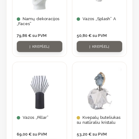
Namų dekoracijos
Vazos „Splash” A
„Faces”
79,86
€
su PVM
50,80
€
su PVM
Į KREPŠELĮ
Į KREPŠELĮ
Vazos „Pillar”
Kvepalų buteliukas
su natūraliu kristalu
69,00
€
su PVM
53,20
€
su PVM