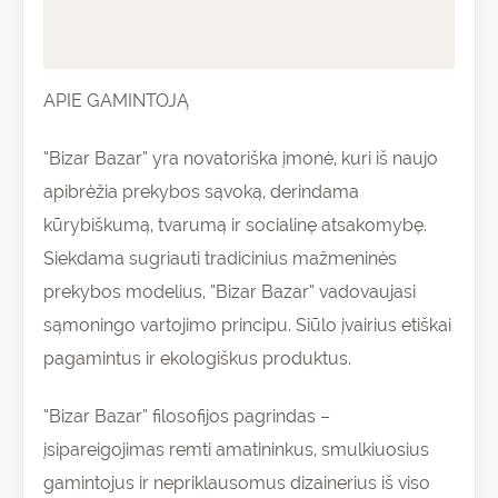
Atsiliepimai (0)
APIE GAMINTOJĄ
“Bizar Bazar” yra novatoriška įmonė, kuri iš naujo
apibrėžia prekybos sąvoką, derindama
kūrybiškumą, tvarumą ir socialinę atsakomybę.
Siekdama sugriauti tradicinius mažmeninės
prekybos modelius, “Bizar Bazar” vadovaujasi
sąmoningo vartojimo principu. Siūlo įvairius etiškai
pagamintus ir ekologiškus produktus.
“Bizar Bazar” filosofijos pagrindas –
įsipareigojimas remti amatininkus, smulkiuosius
gamintojus ir nepriklausomus dizainerius iš viso