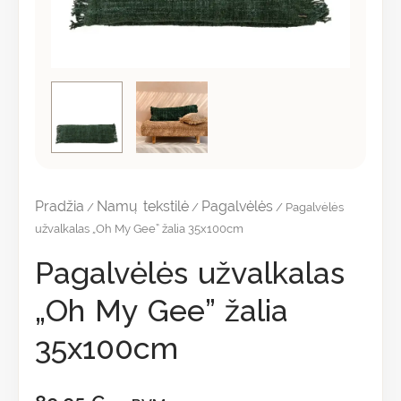
Pradžia
Namų tekstilė
Pagalvėlės
/
/
/ Pagalvėlės
užvalkalas „Oh My Gee” žalia 35x100cm
Pagalvėlės užvalkalas
„Oh My Gee” žalia
35x100cm