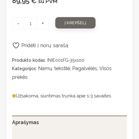
89,95
€
su PVM
-
+
Į KREPŠELĮ
Pridėti į norų sąrašą
Produkto kodas:
INIE001FG-35x100
Namų tekstilė
Pagalvėlės
Visos
Kategorijos:
,
,
prekės
Užsakoma, siuntimas trunka apie 1-3 savaites
Aprašymas
Papildoma informacija