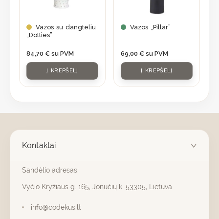
Vazos su dangteliu
Vazos „Pillar”
„Dotties”
84,70
€
su PVM
69,00
€
su PVM
Į KREPŠELĮ
Į KREPŠELĮ
Kontaktai
Sandėlio adresas:
Vyčio Kryžiaus g. 165, Jonučių k. 53305, Lietuva
info@codekus.lt