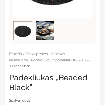
Pradžia
Visos prekės
Virtuvės
/
/
aksesuarai
Padėkliukai ir padėklai
/
/ Padėkliukas
„Beaded Black”
Padėkliukas „Beaded
Black”
Spalva: juoda