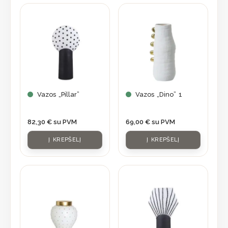
Vazos „Pillar”
Vazos „Dino” 1
82,30
€
su PVM
69,00
€
su PVM
Į KREPŠELĮ
Į KREPŠELĮ