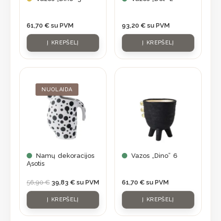
61,70
€
su PVM
93,20
€
su PVM
Į KREPŠELĮ
Į KREPŠELĮ
Original
Current
price
price
was:
is:
NUOLAIDA
56,90 €.
39,83 €.
Namų dekoracijos
Vazos „Dino” 6
Ąsotis
56,90
€
39,83
€
su PVM
61,70
€
su PVM
Į KREPŠELĮ
Į KREPŠELĮ