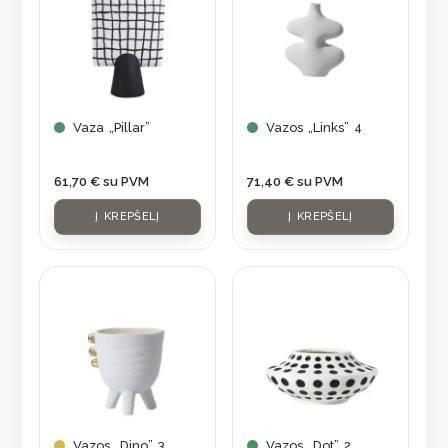
Vaza „Pillar”
Vazos „Links” 4
61,70
€
su PVM
71,40
€
su PVM
Į KREPŠELĮ
Į KREPŠELĮ
Vazos „Dino” 3
Vazos „Dot” 2