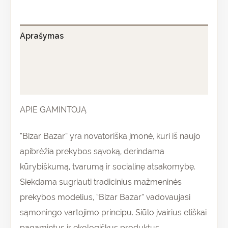
Aprašymas
Papildoma informacija
Atsiliepimai (0)
APIE GAMINTOJĄ
“Bizar Bazar” yra novatoriška įmonė, kuri iš naujo
apibrėžia prekybos sąvoką, derindama
kūrybiškumą, tvarumą ir socialinę atsakomybę.
Siekdama sugriauti tradicinius mažmeninės
prekybos modelius, “Bizar Bazar” vadovaujasi
sąmoningo vartojimo principu. Siūlo įvairius etiškai
pagamintus ir ekologiškus produktus.