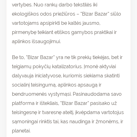
vertybes. Nuo rankų darbo tekstilės iki
ekologiškos odos priežiūros – “Bizar Bazar” siūlo
vartotojams apsipirkti be kaltės jausmo,
pirmenybę teikiant etiškos gamybos praktikai ir
aplinkos išsaugojimui.
Be to, “Bizar Bazar” yra ne tik prekių tiekėjas, bet ir
teigiamų pokyčių katalizatorius. Įmonė aktyviai
dalyvauja iniciatyvose, kuriomis siekiama skatinti
socialinį teisingumą, aplinkos apsaugą ir
bendruomenės vystymąsi. Pasinaudodama savo
platforma ir ištekliais, “Bizar Bazar” pasisako už
teisingesnę ir tvaresnę ateitį, įkvėpdama vartotojus
sąmoningai rinktis tai, kas naudinga ir žmonėms, ir
planetai.