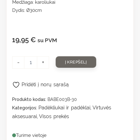
Medžiaga: karoliukai
Dydis: Ø30cm
19,95
€
su PVM
-
+
Į KREPŠELĮ
Pridėti į norų sąrašą
Produkto kodas:
BABE003B-30
Padėkliukai ir padėklai
Virtuvės
Kategorijos:
,
aksesuarai
Visos prekės
,
Turime vietoje