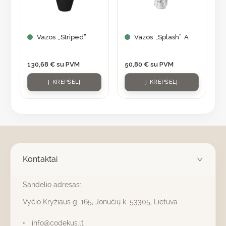
Vazos „Striped”
Vazos „Splash” A
130,68
€
su PVM
50,80
€
su PVM
Į KREPŠELĮ
Į KREPŠELĮ
Kontaktai
Sandėlio adresas:
Vyčio Kryžiaus g. 165, Jonučių k. 53305, Lietuva
info@codekus.lt