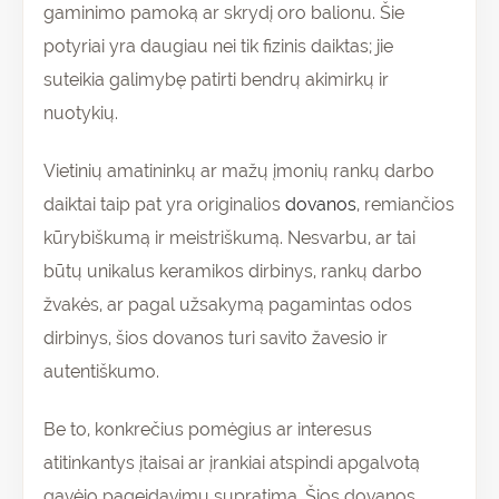
gaminimo pamoką ar skrydį oro balionu. Šie
potyriai yra daugiau nei tik fizinis daiktas; jie
suteikia galimybę patirti bendrų akimirkų ir
nuotykių.
Vietinių amatininkų ar mažų įmonių rankų darbo
daiktai taip pat yra originalios
dovanos
, remiančios
kūrybiškumą ir meistriškumą. Nesvarbu, ar tai
būtų unikalus keramikos dirbinys, rankų darbo
žvakės, ar pagal užsakymą pagamintas odos
dirbinys, šios dovanos turi savito žavesio ir
autentiškumo.
Be to, konkrečius pomėgius ar interesus
atitinkantys įtaisai ar įrankiai atspindi apgalvotą
gavėjo pageidavimų supratimą. Šios dovanos