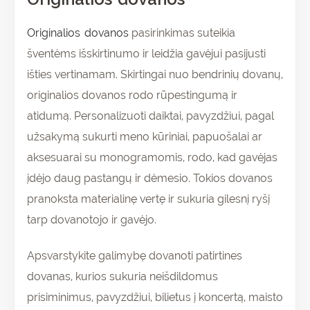
Originalios dovanos
pasirinkimas suteikia
šventėms išskirtinumo ir leidžia gavėjui pasijusti
išties vertinamam. Skirtingai nuo bendrinių dovanų,
originalios dovanos rodo rūpestingumą ir
atidumą. Personalizuoti daiktai, pavyzdžiui, pagal
užsakymą sukurti meno kūriniai, papuošalai ar
aksesuarai su monogramomis, rodo, kad gavėjas
įdėjo daug pastangų ir dėmesio. Tokios dovanos
pranoksta materialinę vertę ir sukuria gilesnį ryšį
tarp dovanotojo ir gavėjo.
Apsvarstykite galimybę dovanoti patirtines
dovanas, kurios sukuria neišdildomus
prisiminimus, pavyzdžiui, bilietus į koncertą, maisto