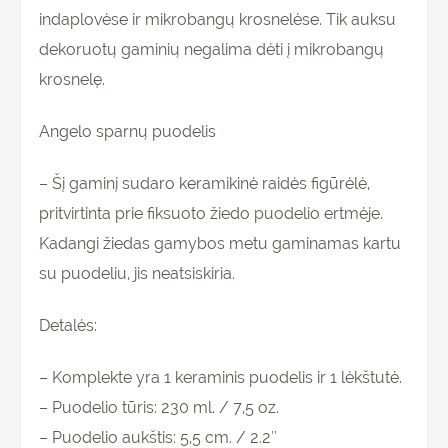
indaplovėse ir mikrobangų krosnelėse. Tik auksu
dekoruotų gaminių negalima dėti į mikrobangų
krosnelę.
Angelo sparnų puodelis
– Šį gaminį sudaro keramikinė raidės figūrėlė,
pritvirtinta prie fiksuoto žiedo puodelio ertmėje.
Kadangi žiedas gamybos metu gaminamas kartu
su puodeliu, jis neatsiskiria.
Detalės:
– Komplekte yra 1 keraminis puodelis ir 1 lėkštutė.
– Puodelio tūris: 230 ml. / 7,5 oz.
– Puodelio aukštis: 5,5 cm. / 2.2″