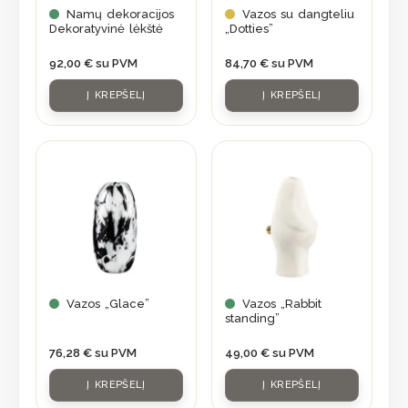
Namų dekoracijos
Vazos su dangteliu
Dekoratyvinė lėkštė
„Dotties”
92,00
€
su PVM
84,70
€
su PVM
Į KREPŠELĮ
Į KREPŠELĮ
Vazos „Glace”
Vazos „Rabbit
standing”
76,28
€
su PVM
49,00
€
su PVM
Į KREPŠELĮ
Į KREPŠELĮ