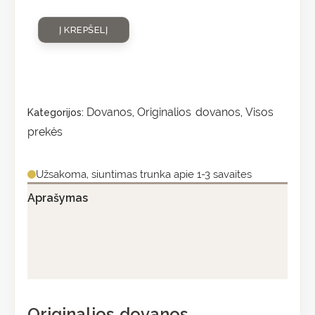
Į KREPŠELĮ
Dovanos
Originalios dovanos
Visos
Kategorijos:
,
,
prekės
Užsakoma, siuntimas trunka apie 1-3 savaites
Aprašymas
Papildoma informacija
Atsiliepimai (0)
Originalios dovanos