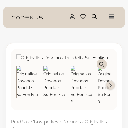
Pereiti
prie
turinio
produkto
kiekis:
Originalios
dovanos:
puodelis
su
Feniksu
Pradžia
Visos prekės
Dovanos
Originalios
/
/
/