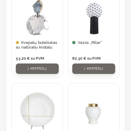
Kvepalų buteliukas
Vazos „Pillar”
su natūraliu kristalu
53,20
€
su PVM
82,30
€
su PVM
Į KREPŠELĮ
Į KREPŠELĮ