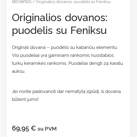
dovanos
/ Originalios dovanos: puodelis su Feniksu
Originalios dovanos:
puodelis su Feniksu
Originali dovana – puodelis su kabančiu elementu.
Visi puodeliai yra gaminami rankomis nuostabios
turkų keramikės rankomis. Puodeliai dengti 24 karatų
auksu.
Jei norite padovanoti dar nematytą įspūdį, ši dovana
būtent jums!
69,95
€
su PVM