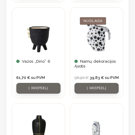
Original
Current
price
price
was:
is:
NUOLAIDA
56,90 €.
39,83 €.
Vazos „Dino” 6
Namų dekoracijos
Ąsotis
61,70
€
su PVM
56,90
€
39,83
€
su PVM
Į KREPŠELĮ
Į KREPŠELĮ