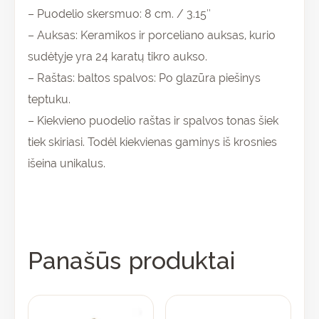
– Puodelio skersmuo: 8 cm. / 3.15″
– Auksas: Keramikos ir porceliano auksas, kurio
sudėtyje yra 24 karatų tikro aukso.
– Raštas: baltos spalvos: Po glazūra piešinys
teptuku.
– Kiekvieno puodelio raštas ir spalvos tonas šiek
tiek skiriasi. Todėl kiekvienas gaminys iš krosnies
išeina unikalus.
Panašūs produktai