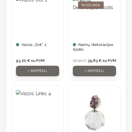
was:
is:
NUOLAIDA
56,90 €.
39,83 €.
Vazos „Dot” 2
Namų dekoracijos
Ąsotis
93,20
€
su PVM
56,90
€
39,83
€
su PVM
Į KREPŠELĮ
Į KREPŠELĮ