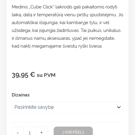
Medinis „Cube Click“ laikrodis gali pakaitomis rodyti
laiką, datą ir temperatūrą vienu pirštų spustelėjimu. Jis
automatiškai išsijungia, kai kambaryje tylu, ir vėl
užsidega, kai įsijungia žadintuvas. Tai puikus, unikalus
ir išmanus namų aksesuaras, ypač jei nemėgstate,
kad naktį miegamajame šviestų ryški šviesa.
39,95
€
su PVM
Dizainas
-
+
Į KREPŠELĮ