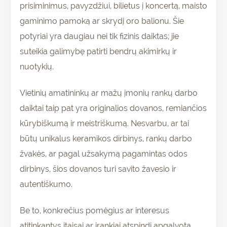
prisiminimus, pavyzdžiui, bilietus į koncertą, maisto
gaminimo pamoką ar skrydį oro balionu. Šie
potyriai yra daugiau nei tik fizinis daiktas; jie
suteikia galimybę patirti bendrų akimirkų ir
nuotykių.
Vietinių amatininkų ar mažų įmonių rankų darbo
daiktai taip pat yra originalios dovanos, remiančios
kūrybiškumą ir meistriškumą. Nesvarbu, ar tai
būtų unikalus keramikos dirbinys, rankų darbo
žvakės, ar pagal užsakymą pagamintas odos
dirbinys, šios dovanos turi savito žavesio ir
autentiškumo.
Be to, konkrečius pomėgius ar interesus
atitinkantys įtaisai ar įrankiai atspindi apgalvotą