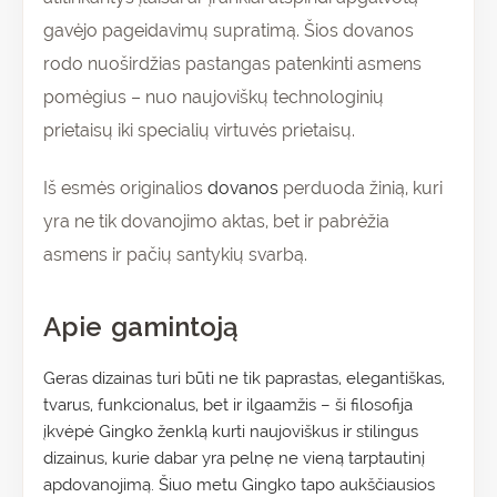
gavėjo pageidavimų supratimą. Šios dovanos
rodo nuoširdžias pastangas patenkinti asmens
pomėgius – nuo naujoviškų technologinių
prietaisų iki specialių virtuvės prietaisų.
Iš esmės originalios
dovanos
perduoda žinią, kuri
yra ne tik dovanojimo aktas, bet ir pabrėžia
asmens ir pačių santykių svarbą.
Apie gamintoją
Geras dizainas turi būti ne tik paprastas, elegantiškas,
tvarus, funkcionalus, bet ir ilgaamžis – ši filosofija
įkvėpė Gingko ženklą kurti naujoviškus ir stilingus
dizainus, kurie dabar yra pelnę ne vieną tarptautinį
apdovanojimą. Šiuo metu Gingko tapo aukščiausios