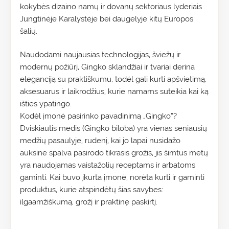
kokybės dizaino namų ir dovanų sektoriaus lyderiais
Jungtinėje Karalystėje bei daugelyje kitų Europos
šalių.
Naudodami naujausias technologijas, šviežų ir
modernų požiūrį, Gingko sklandžiai ir tvariai derina
eleganciją su praktiškumu, todėl gali kurti apšvietimą,
aksesuarus ir laikrodžius, kurie namams suteikia kai ką
išties ypatingo.
Kodėl įmonė pasirinko pavadinimą „Gingko”?
Dviskiautis medis (Gingko biloba) yra vienas seniausių
medžių pasaulyje, rudenį, kai jo lapai nusidažo
auksine spalva pasirodo tikrasis grožis, jis šimtus metų
yra naudojamas vaistažolių receptams ir arbatoms
gaminti. Kai buvo įkurta įmonė, norėta kurti ir gaminti
produktus, kurie atspindėtų šias savybes:
ilgaamžiškumą, grožį ir praktinę paskirtį.