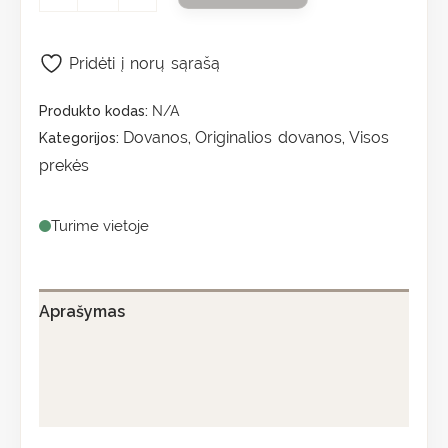
Pridėti į norų sąrašą
Produkto kodas:
N/A
Dovanos
Originalios dovanos
Visos
Kategorijos:
,
,
prekės
Turime vietoje
Aprašymas
Papildoma informacija
Atsiliepimai (0)