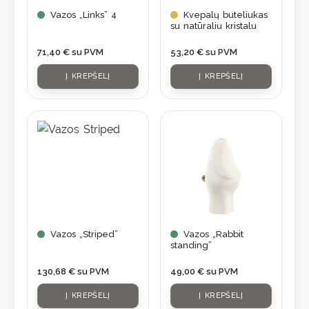
Vazos „Links” 4
Kvepalų buteliukas
su natūraliu kristalu
71,40
€
su PVM
53,20
€
su PVM
Į KREPŠELĮ
Į KREPŠELĮ
Vazos „Striped”
Vazos „Rabbit
standing”
130,68
€
su PVM
49,00
€
su PVM
Į KREPŠELĮ
Į KREPŠELĮ