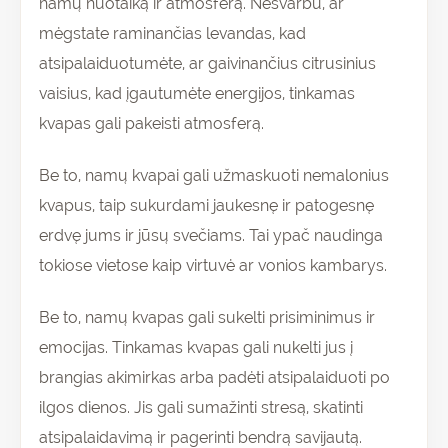
namų nuotaiką ir atmosferą. Nesvarbu, ar
mėgstate raminančias levandas, kad
atsipalaiduotumėte, ar gaivinančius citrusinius
vaisius, kad įgautumėte energijos, tinkamas
kvapas gali pakeisti atmosferą.
Be to, namų kvapai gali užmaskuoti nemalonius
kvapus, taip sukurdami jaukesnę ir patogesnę
erdvę jums ir jūsų svečiams. Tai ypač naudinga
tokiose vietose kaip virtuvė ar vonios kambarys.
Be to, namų kvapas gali sukelti prisiminimus ir
emocijas. Tinkamas kvapas gali nukelti jus į
brangias akimirkas arba padėti atsipalaiduoti po
ilgos dienos. Jis gali sumažinti stresą, skatinti
atsipalaidavimą ir pagerinti bendrą savijautą.