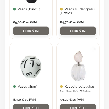
Vazos „Dino” 4
Vazos su dangteliu
„Dotties”
69,00
€
su PVM
84,70
€
su PVM
Į KREPŠELĮ
Į KREPŠELĮ
Vazos „Sign”
Kvepalų buteliukas
su natūraliu kristalu
87,10
€
su PVM
53,20
€
su PVM
Į KREPŠELĮ
Į KREPŠELĮ