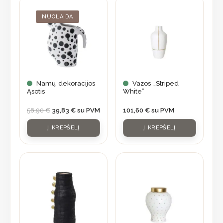
price
price
was:
is:
NUOLAIDA
56,90 €.
39,83 €.
Namų dekoracijos
Vazos „Striped
Ąsotis
White”
56,90
€
39,83
€
su PVM
101,60
€
su PVM
Į KREPŠELĮ
Į KREPŠELĮ