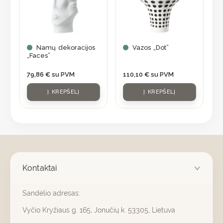
Namų dekoracijos
Vazos „Dot”
„Faces”
79,86
€
su PVM
110,10
€
su PVM
Į KREPŠELĮ
Į KREPŠELĮ
Kontaktai
Sandėlio adresas:
Vyčio Kryžiaus g. 165, Jonučių k. 53305, Lietuva