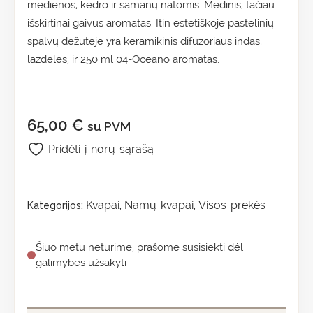
medienos, kedro ir samanų natomis. Medinis, tačiau
išskirtinai gaivus aromatas. Itin estetiškoje pastelinių
spalvų dėžutėje yra keramikinis difuzoriaus indas,
lazdelės, ir 250 ml 04-Oceano aromatas.
65,00
€
su PVM
Pridėti į norų sąrašą
Kvapai
Namų kvapai
Visos prekės
Kategorijos:
,
,
Šiuo metu neturime, prašome susisiekti dėl
galimybės užsakyti