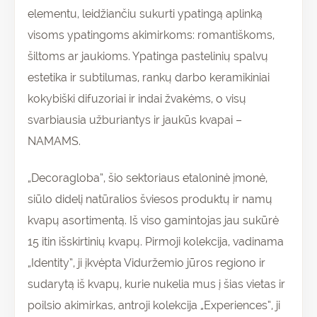
elementu, leidžiančiu sukurti ypatingą aplinką
visoms ypatingoms akimirkoms: romantiškoms,
šiltoms ar jaukioms. Ypatinga pastelinių spalvų
estetika ir subtilumas, rankų darbo keramikiniai
kokybiški difuzoriai ir indai žvakėms, o visų
svarbiausia užburiantys ir jaukūs kvapai –
NAMAMS.
„Decoragloba”, šio sektoriaus etaloninė įmonė,
siūlo didelį natūralios šviesos produktų ir namų
kvapų asortimentą. Iš viso gamintojas jau sukūrė
15 itin išskirtinių kvapų. Pirmoji kolekcija, vadinama
„Identity”, ji įkvėpta Viduržemio jūros regiono ir
sudarytą iš kvapų, kurie nukelia mus į šias vietas ir
poilsio akimirkas, antroji kolekcija „Experiences”, ji