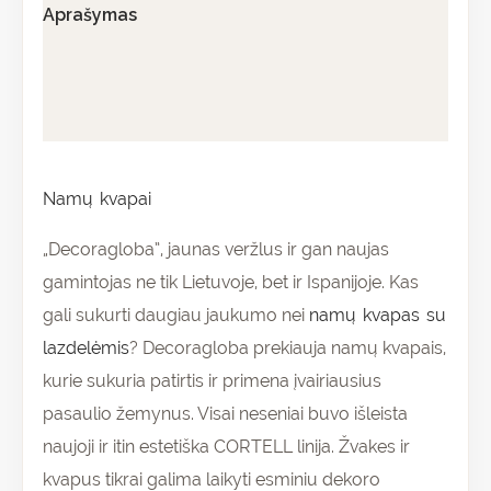
Aprašymas
Papildoma informacija
Atsiliepimai (0)
Namų kvapai
„Decoragloba”, jaunas veržlus ir gan naujas
gamintojas ne tik Lietuvoje, bet ir Ispanijoje. Kas
gali sukurti daugiau jaukumo nei
namų kvapas su
lazdelėmis
? Decoragloba prekiauja namų kvapais,
kurie sukuria patirtis ir primena įvairiausius
pasaulio žemynus. Visai neseniai buvo išleista
naujoji ir itin estetiška CORTELL linija. Žvakes ir
kvapus tikrai galima laikyti esminiu dekoro