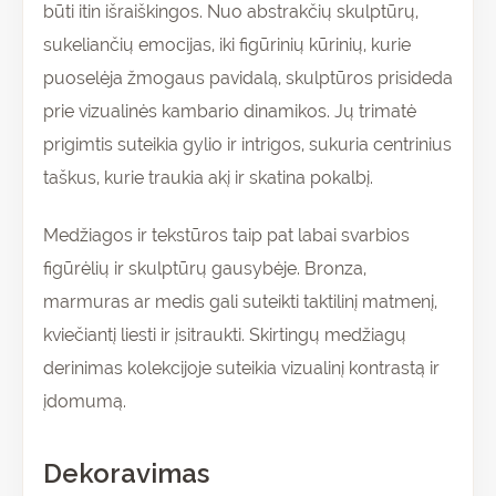
būti itin išraiškingos. Nuo abstrakčių skulptūrų,
sukeliančių emocijas, iki figūrinių kūrinių, kurie
puoselėja žmogaus pavidalą, skulptūros prisideda
prie vizualinės kambario dinamikos. Jų trimatė
prigimtis suteikia gylio ir intrigos, sukuria centrinius
taškus, kurie traukia akį ir skatina pokalbį.
Medžiagos ir tekstūros taip pat labai svarbios
figūrėlių ir skulptūrų gausybėje. Bronza,
marmuras ar medis gali suteikti taktilinį matmenį,
kviečiantį liesti ir įsitraukti. Skirtingų medžiagų
derinimas kolekcijoje suteikia vizualinį kontrastą ir
įdomumą.
Dekoravimas