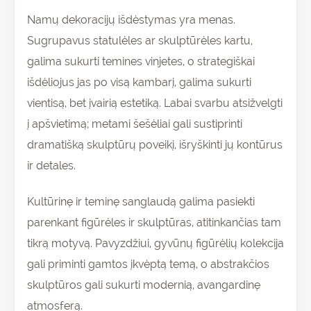
Namų dekoracijų išdėstymas yra menas.
Sugrupavus statulėles ar skulptūrėles kartu,
galima sukurti temines vinjetes, o strategiškai
išdėliojus jas po visą kambarį, galima sukurti
Prenumeruokite
vientisą, bet įvairią estetiką. Labai svarbu atsižvelgti
ir gaukite
pirmam
15% nuolaidą
į apšvietimą; metami šešėliai gali sustiprinti
pirkinių krepšeliui!
dramatišką skulptūrų poveikį, išryškinti jų kontūrus
ir detales.
Kultūrinę ir teminę sanglaudą galima pasiekti
parenkant figūrėles ir skulptūras, atitinkančias tam
PRENUMERUOTI
tikrą motyvą. Pavyzdžiui, gyvūnų figūrėlių kolekcija
gali priminti gamtos įkvėptą temą, o abstrakčios
skulptūros gali sukurti modernią, avangardinę
atmosferą.