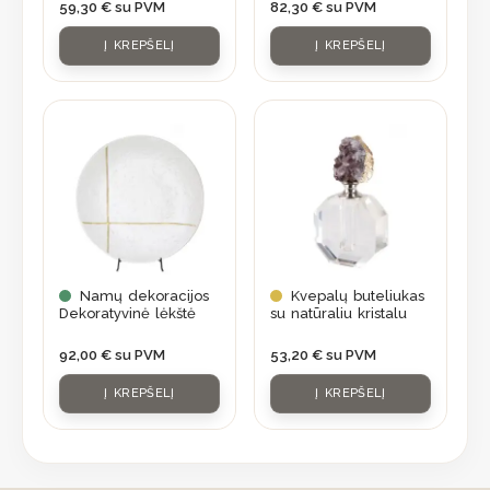
59,30
€
su PVM
82,30
€
su PVM
Į KREPŠELĮ
Į KREPŠELĮ
Namų dekoracijos
Kvepalų buteliukas
Dekoratyvinė lėkštė
su natūraliu kristalu
92,00
€
su PVM
53,20
€
su PVM
Į KREPŠELĮ
Į KREPŠELĮ