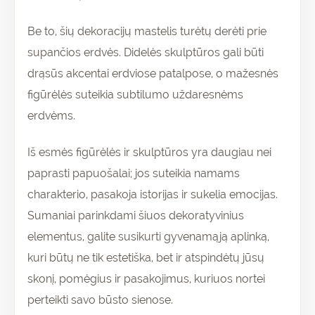
Be to, šių dekoracijų mastelis turėtų derėti prie
supančios erdvės. Didelės skulptūros gali būti
drąsūs akcentai erdviose patalpose, o mažesnės
figūrėlės suteikia subtilumo uždaresnėms
erdvėms.
Iš esmės figūrėlės ir skulptūros yra daugiau nei
paprasti papuošalai; jos suteikia namams
charakterio, pasakoja istorijas ir sukelia emocijas.
Sumaniai parinkdami šiuos dekoratyvinius
elementus, galite susikurti gyvenamąją aplinką,
kuri būtų ne tik estetiška, bet ir atspindėtų jūsų
skonį, pomėgius ir pasakojimus, kuriuos nortei
perteikti savo būsto sienose.