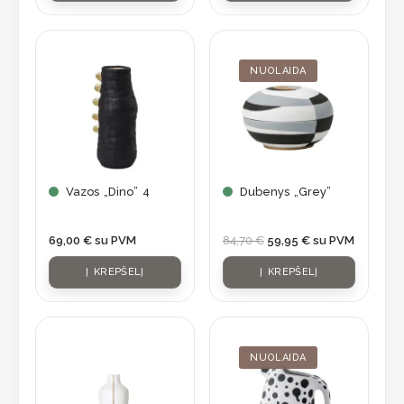
Original
Current
price
price
was:
is:
NUOLAIDA
84,70 €.
59,95 €.
Vazos „Dino” 4
Dubenys „Grey”
69,00
€
su PVM
84,70
€
59,95
€
su PVM
Į KREPŠELĮ
Į KREPŠELĮ
Original
Current
price
price
was:
is:
NUOLAIDA
56,90 €.
39,83 €.