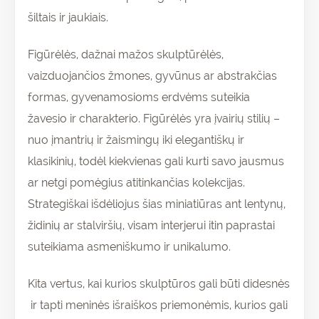
šiltais ir jaukiais.
Figūrėlės, dažnai mažos skulptūrėlės,
vaizduojančios žmones, gyvūnus ar abstrakčias
formas, gyvenamosioms erdvėms suteikia
žavesio ir charakterio. Figūrėlės yra įvairių stilių –
nuo įmantrių ir žaismingų iki elegantiškų ir
klasikinių, todėl kiekvienas gali kurti savo jausmus
ar netgi pomėgius atitinkančias kolekcijas.
Strategiškai išdėliojus šias miniatiūras ant lentynų,
židinių ar stalviršių, visam interjerui itin paprastai
suteikiama asmeniškumo ir unikalumo.
Kita vertus, kai kurios skulptūros gali būti didesnės
ir tapti meninės išraiškos priemonėmis, kurios gali