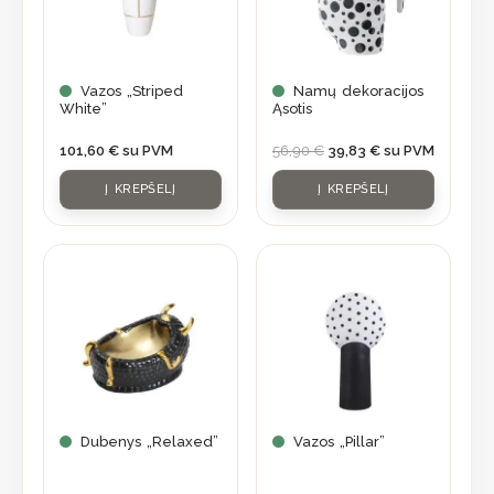
Vazos „Striped
Namų dekoracijos
White”
Ąsotis
101,60
€
su PVM
56,90
€
39,83
€
su PVM
Į KREPŠELĮ
Į KREPŠELĮ
Dubenys „Relaxed”
Vazos „Pillar”