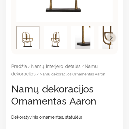
Pradžia
Namų interjero detalės
Namų
/
/
dekoracijos
/ Namų dekoracijos Ornamentas Aaron
Namų dekoracijos
Ornamentas Aaron
Dekoratyvinis ornamentas, statulėlė