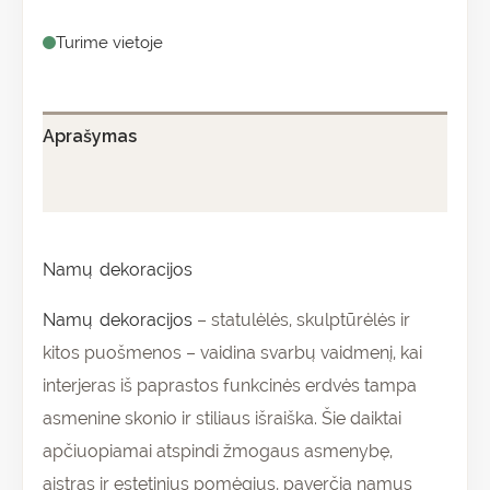
Turime vietoje
Aprašymas
Papildoma informacija
Namų dekoracijos
Namų dekoracijos
– statulėlės, skulptūrėlės ir
kitos puošmenos – vaidina svarbų vaidmenį, kai
interjeras iš paprastos funkcinės erdvės tampa
asmenine skonio ir stiliaus išraiška. Šie daiktai
apčiuopiamai atspindi žmogaus asmenybę,
aistras ir estetinius pomėgius, paverčia namus