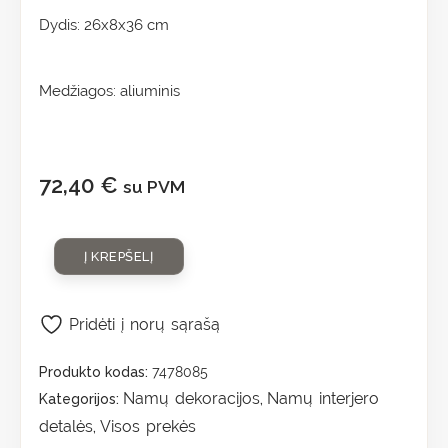
Dydis: 26x8x36 cm
Medžiagos: aliuminis
72,40
€
su PVM
Į KREPŠELĮ
Pridėti į norų sąrašą
Produkto kodas:
7478085
Namų dekoracijos
Namų interjero
Kategorijos:
,
detalės
Visos prekės
,