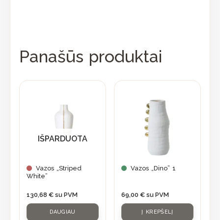
Panašūs produktai
IŠPARDUOTA
Vazos „Striped
Vazos „Dino” 1
White”
130,68
€
su PVM
69,00
€
su PVM
DAUGIAU
Į KREPŠELĮ