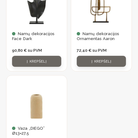
Namų dekoracijos
Namų dekoracijos
Face Dark
Ornamentas Aaron
90,80
€
su PVM
72,40
€
su PVM
Į KREPŠELĮ
Į KREPŠELĮ
Vaza „DIEGO”
Ø13×27,5