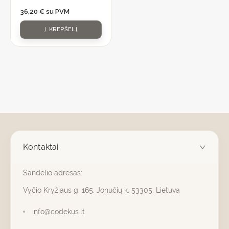
36,20
€
su PVM
Į KREPŠELĮ
Kontaktai
Sandėlio adresas:
Vyčio Kryžiaus g. 165, Jonučių k. 53305, Lietuva
info@codekus.lt