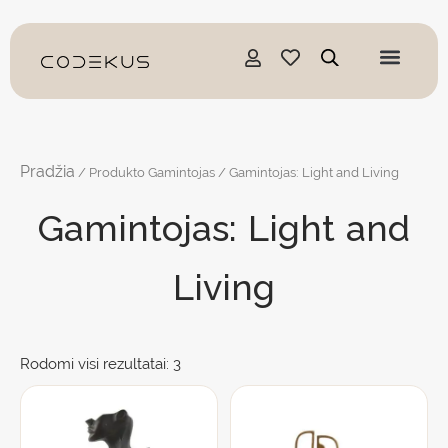
Pereiti
prie
turinio
Pradžia
/ Produkto Gamintojas / Gamintojas: Light and Living
Gamintojas: Light and
Living
Rodomi visi rezultatai: 3