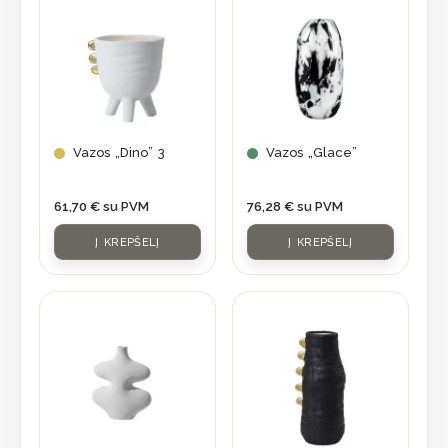
Vazos „Dino” 3
Vazos „Glace”
61,70
€
su PVM
76,28
€
su PVM
Į KREPŠELĮ
Į KREPŠELĮ