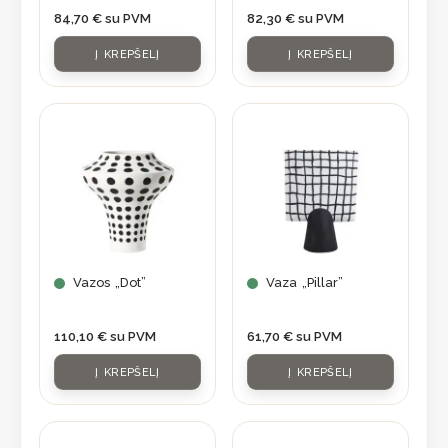
84,70
€
su PVM
82,30
€
su PVM
Į KREPŠELĮ
Į KREPŠELĮ
Vazos „Dot”
Vaza „Pillar”
110,10
€
su PVM
61,70
€
su PVM
Į KREPŠELĮ
Į KREPŠELĮ