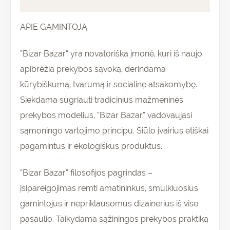
Atsiliepimai (0)
APIE GAMINTOJĄ
“Bizar Bazar” yra novatoriška įmonė, kuri iš naujo
apibrėžia prekybos sąvoką, derindama
kūrybiškumą, tvarumą ir socialinę atsakomybę.
Siekdama sugriauti tradicinius mažmeninės
prekybos modelius, “Bizar Bazar” vadovaujasi
sąmoningo vartojimo principu. Siūlo įvairius etiškai
pagamintus ir ekologiškus produktus.
“Bizar Bazar” filosofijos pagrindas –
įsipareigojimas remti amatininkus, smulkiuosius
gamintojus ir nepriklausomus dizainerius iš viso
pasaulio. Taikydama sąžiningos prekybos praktiką