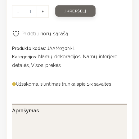
-
+
Į KREPŠELĮ
Pridėti į norų sąrašą
Produkto kodas:
JAAM030N-L
Namų dekoracijos
Namų interjero
Kategorijos:
,
detalės
Visos prekės
,
Užsakoma, siuntimas trunka apie 1-3 savaites
Aprašymas
Papildoma informacija