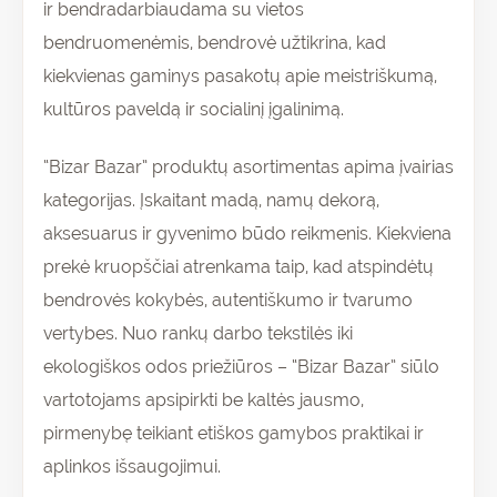
ir bendradarbiaudama su vietos
bendruomenėmis, bendrovė užtikrina, kad
kiekvienas gaminys pasakotų apie meistriškumą,
kultūros paveldą ir socialinį įgalinimą.
“Bizar Bazar” produktų asortimentas apima įvairias
kategorijas. Įskaitant madą, namų dekorą,
aksesuarus ir gyvenimo būdo reikmenis. Kiekviena
prekė kruopščiai atrenkama taip, kad atspindėtų
bendrovės kokybės, autentiškumo ir tvarumo
vertybes. Nuo rankų darbo tekstilės iki
ekologiškos odos priežiūros – “Bizar Bazar” siūlo
vartotojams apsipirkti be kaltės jausmo,
pirmenybę teikiant etiškos gamybos praktikai ir
aplinkos išsaugojimui.