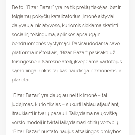
Be to, “Bizar Bazar” yra ne tik prekių tiekėjas, bet ir
teigiamų pokyčių katalizatorius. Įmonė aktyviai
dalyvauja iniciatyvose, kuriomis siekiama skatinti
socialinį teisingumą, aplinkos apsaugą ir
bendruomenės vystymąsi. Pasinaudodama savo
platforma ir ištekliais, “Bizar Bazar” pasisako už
teisingesnę ir tvaresnę ateitį, įkvėpdama vartotojus
sąmoningai rinktis tai, kas naudinga ir žmonėms, ir
planetai.
“Bizar Bazar” yra daugiau nei tik įmonė – tai
judėjimas, kurio tikslas – sukurti labiau atjaučiantį,
įtraukiantį ir tvarų pasaulį. Taikydama naujovišką
verslo modelį ir tvirtai laikydamasi etinių vertybių,
“Bizar Bazar” nustato naujus atsakingos prekybos