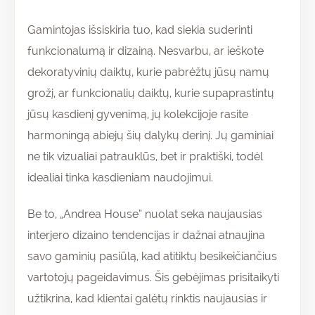
Gamintojas išsiskiria tuo, kad siekia suderinti
funkcionalumą ir dizainą. Nesvarbu, ar ieškote
dekoratyvinių daiktų, kurie pabrėžtų jūsų namų
grožį, ar funkcionalių daiktų, kurie supaprastintų
jūsų kasdienį gyvenimą, jų kolekcijoje rasite
harmoningą abiejų šių dalykų derinį. Jų gaminiai
ne tik vizualiai patrauklūs, bet ir praktiški, todėl
idealiai tinka kasdieniam naudojimui.
Be to, „Andrea House” nuolat seka naujausias
interjero dizaino tendencijas ir dažnai atnaujina
savo gaminių pasiūlą, kad atitiktų besikeičiančius
vartotojų pageidavimus. Šis gebėjimas prisitaikyti
užtikrina, kad klientai galėtų rinktis naujausias ir