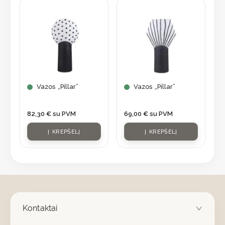
Vazos „Pillar”
Vazos „Pillar”
82,30
€
su PVM
69,00
€
su PVM
Į KREPŠELĮ
Į KREPŠELĮ
Kontaktai