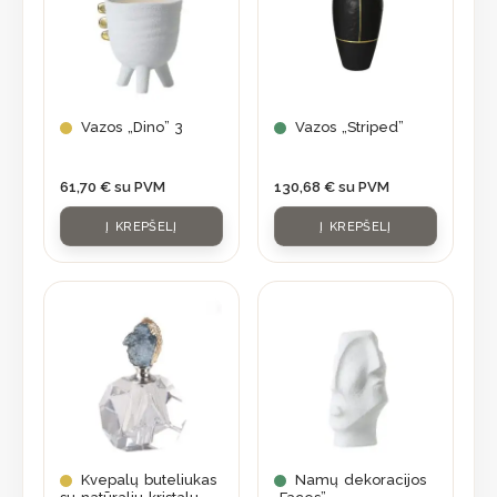
Vazos „Dino” 3
Vazos „Striped”
61,70
€
su PVM
130,68
€
su PVM
Į KREPŠELĮ
Į KREPŠELĮ
Kvepalų buteliukas
Namų dekoracijos