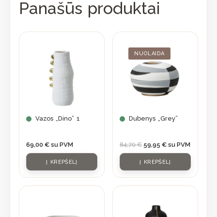
Panašūs produktai
Original
Current
price
price
was:
is:
NUOLAIDA
84,70 €.
59,95 €.
Vazos „Dino” 1
Dubenys „Grey”
69,00
€
su PVM
84,70
€
59,95
€
su PVM
Į KREPŠELĮ
Į KREPŠELĮ