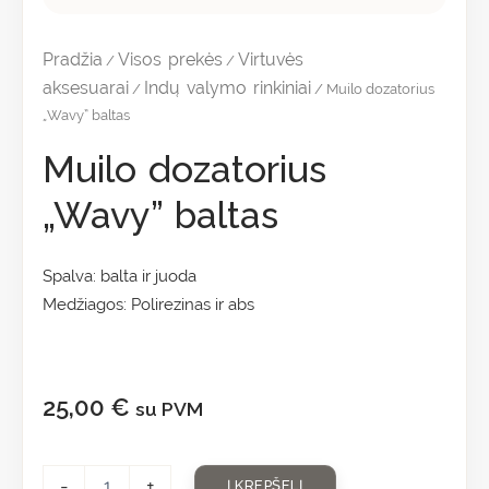
Pradžia
Visos prekės
Virtuvės
/
/
aksesuarai
Indų valymo rinkiniai
/
/ Muilo dozatorius
„Wavy” baltas
Muilo dozatorius
„Wavy” baltas
Spalva: balta ir juoda
Medžiagos: Polirezinas ir abs
25,00
€
su PVM
-
+
Į KREPŠELĮ