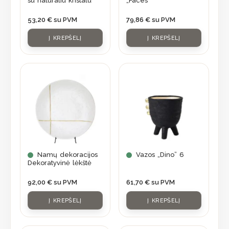
su natūraliu kristalu
„Faces”
53,20
€
su PVM
79,86
€
su PVM
Į KREPŠELĮ
Į KREPŠELĮ
Namų dekoracijos
Vazos „Dino” 6
Dekoratyvinė lėkštė
92,00
€
su PVM
61,70
€
su PVM
Į KREPŠELĮ
Į KREPŠELĮ