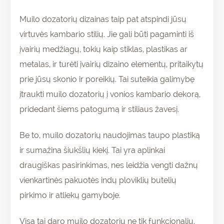
Muilo dozatorių dizainas taip pat atspindi jūsų
virtuvės kambario stilių. Jie gali būti pagaminti iš
įvairių medžiagų, tokių kaip stiklas, plastikas ar
metalas, ir turėti įvairių dizaino elementų, pritaikytų
prie jūsų skonio ir poreikių. Tai suteikia galimybę
įtraukti muilo dozatorių į vonios kambario dekorą,
pridedant šiems patogumą ir stiliaus žavesį.
Be to, muilo dozatorių naudojimas taupo plastiką
ir sumažina šiukšlių kiekį. Tai yra aplinkai
draugiškas pasirinkimas, nes leidžia vengti dažnų
vienkartinės pakuotės indų ploviklių butelių
pirkimo ir atliekų gamyboje.
Visa tai daro muilo dozatorių ne tik funkcionaliu,