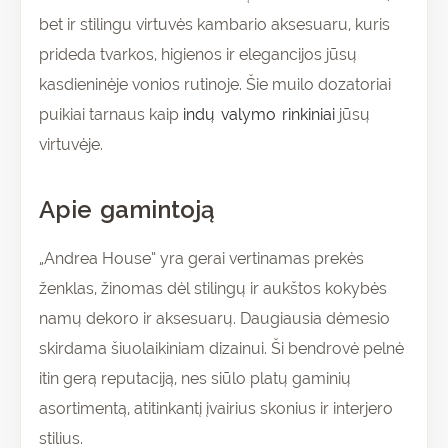
bet ir stilingu virtuvės kambario aksesuaru, kuris
prideda tvarkos, higienos ir elegancijos jūsų
kasdieninėje vonios rutinoje. Šie muilo dozatoriai
puikiai tarnaus kaip
indų valymo rinkiniai
jūsų
virtuvėje.
Apie gamintoją
„Andrea House” yra gerai vertinamas prekės
ženklas, žinomas dėl stilingų ir aukštos kokybės
namų dekoro ir aksesuarų. Daugiausia dėmesio
skirdama šiuolaikiniam dizainui. Ši bendrovė pelnė
itin gerą reputaciją, nes siūlo platų gaminių
asortimentą, atitinkantį įvairius skonius ir interjero
stilius.