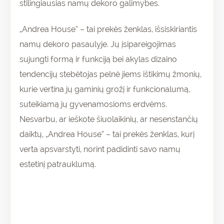
stilingiausias namų dekoro galimybes.
„Andrea House” – tai prekės ženklas, išsiskiriantis
namų dekoro pasaulyje. Jų įsipareigojimas
sujungti formą ir funkciją bei akylas dizaino
tendencijų stebėtojas pelnė jiems ištikimų žmonių,
kurie vertina jų gaminių grožį ir funkcionalumą,
suteikiamą jų gyvenamosioms erdvėms.
Nesvarbu, ar ieškote šiuolaikinių, ar nesenstančių
daiktų, „Andrea House” – tai prekės ženklas, kurį
verta apsvarstyti, norint padidinti savo namų
estetinį patrauklumą.