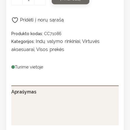
Pridėti į norų sąrašą
Produkto kodas:
CC71086
Indų valymo rinkiniai
Virtuvės
Kategorijos:
,
aksesuarai
Visos prekės
,
Turime vietoje
Aprašymas
Papildoma informacija
Atsiliepimai (0)