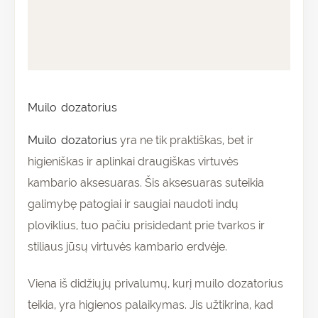
Papildoma informacija
Atsiliepimai (0)
Muilo dozatorius
Muilo dozatorius
yra ne tik praktiškas, bet ir
higieniškas ir aplinkai draugiškas virtuvės
kambario aksesuaras. Šis aksesuaras suteikia
galimybę patogiai ir saugiai naudoti indų
ploviklius, tuo pačiu prisidedant prie tvarkos ir
stiliaus jūsų virtuvės kambario erdvėje.
Viena iš didžiųjų privalumų, kurį muilo dozatorius
teikia, yra higienos palaikymas. Jis užtikrina, kad