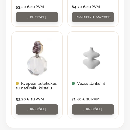
chosen
53,20
€
su PVM
84,70
€
su PVM
on
Į KREPŠELĮ
PASIRINKTI SAVYBES
the
product
page
Kvepalų buteliukas
Vazos „Links” 4
su natūraliu kristalu
53,20
€
su PVM
71,40
€
su PVM
Į KREPŠELĮ
Į KREPŠELĮ