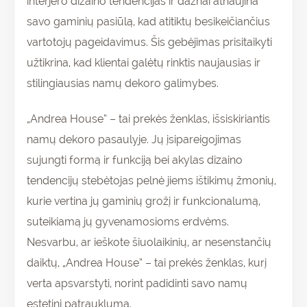
interjero dizaino tendencijas ir dažnai atnaujina
savo gaminių pasiūlą, kad atitiktų besikeičiančius
vartotojų pageidavimus. Šis gebėjimas prisitaikyti
užtikrina, kad klientai galėtų rinktis naujausias ir
stilingiausias namų dekoro galimybes.
„Andrea House” – tai prekės ženklas, išsiskiriantis
namų dekoro pasaulyje. Jų įsipareigojimas
sujungti formą ir funkciją bei akylas dizaino
tendencijų stebėtojas pelnė jiems ištikimų žmonių,
kurie vertina jų gaminių grožį ir funkcionalumą,
suteikiamą jų gyvenamosioms erdvėms.
Nesvarbu, ar ieškote šiuolaikinių, ar nesenstančių
daiktų, „Andrea House” – tai prekės ženklas, kurį
verta apsvarstyti, norint padidinti savo namų
estetinį patrauklumą.