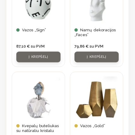
Vazos „Sign”
Namų dekoracijos
„Faces”
87,10
€
su PVM
79,86
€
su PVM
Į KREPŠELĮ
Į KREPŠELĮ
This
product
has
multiple
variants.
The
options
may
Kvepalų buteliukas
Vazos „Gold”
su natūraliu kristalu
be