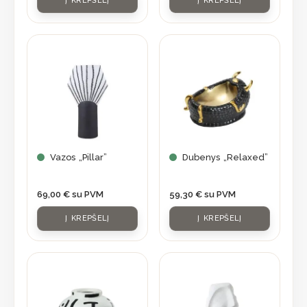
Į KREPŠELĮ
Į KREPŠELĮ
Vazos „Pillar”
Dubenys „Relaxed”
69,00
€
su PVM
59,30
€
su PVM
Į KREPŠELĮ
Į KREPŠELĮ