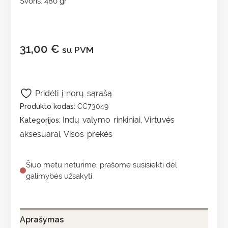
Svoris: 480 gr
31,00
€
su PVM
Pridėti į norų sąrašą
Produkto kodas:
CC73049
Indų valymo rinkiniai
Virtuvės
Kategorijos:
,
aksesuarai
Visos prekės
,
Šiuo metu neturime, prašome susisiekti dėl
galimybės užsakyti
Aprašymas