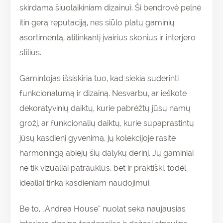
skirdama šiuolaikiniam dizainui. Ši bendrovė pelnė
itin gerą reputaciją, nes siūlo platų gaminių
asortimentą, atitinkantį įvairius skonius ir interjero
stilius.
Gamintojas išsiskiria tuo, kad siekia suderinti
funkcionalumą ir dizainą. Nesvarbu, ar ieškote
dekoratyvinių daiktų, kurie pabrėžtų jūsų namų
grožį, ar funkcionalių daiktų, kurie supaprastintų
jūsų kasdienį gyvenimą, jų kolekcijoje rasite
harmoningą abiejų šių dalykų derinį. Jų gaminiai
ne tik vizualiai patrauklūs, bet ir praktiški, todėl
idealiai tinka kasdieniam naudojimui.
Be to, „Andrea House” nuolat seka naujausias