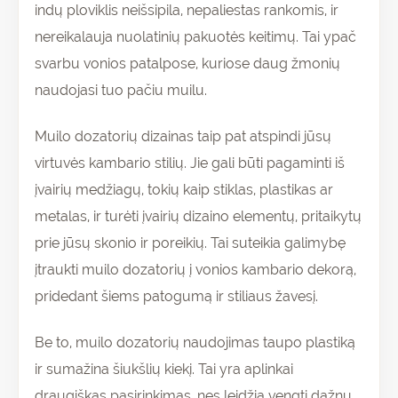
indų ploviklis neišsipila, nepaliestas rankomis, ir
nereikalauja nuolatinių pakuotės keitimų. Tai ypač
svarbu vonios patalpose, kuriose daug žmonių
naudojasi tuo pačiu muilu.
Muilo dozatorių dizainas taip pat atspindi jūsų
virtuvės kambario stilių. Jie gali būti pagaminti iš
įvairių medžiagų, tokių kaip stiklas, plastikas ar
metalas, ir turėti įvairių dizaino elementų, pritaikytų
prie jūsų skonio ir poreikių. Tai suteikia galimybę
įtraukti muilo dozatorių į vonios kambario dekorą,
pridedant šiems patogumą ir stiliaus žavesį.
Be to, muilo dozatorių naudojimas taupo plastiką
ir sumažina šiukšlių kiekį. Tai yra aplinkai
draugiškas pasirinkimas, nes leidžia vengti dažnų