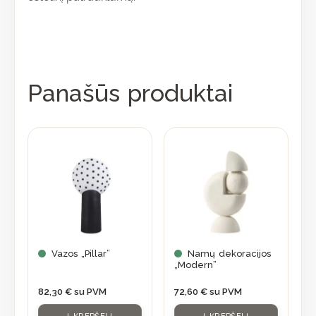
Panašūs produktai
Vazos „Pillar”
Namų dekoracijos
„Modern”
82,30
€
su PVM
72,60
€
su PVM