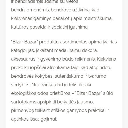
ir bendradarbiaudama su vietos
bendruomenėmis, bendrovė užtikrina, kad
kiekvienas gaminys pasakotų apie meistriškumą,
kultūros paveldą ir socialinį įgalinimą.
“Bizar Bazar” produktų asortimentas apima įvairias
kategorijas. Įskaitant madą, namų dekorą,
aksesuarus ir gyvenimo būdo reikmenis. Kiekviena
prekė kruopščiai atrenkama taip, kad atspindėtų
bendrovės kokybės, autentiškumo ir tvarumo
vertybes. Nuo rankų darbo tekstilės iki
ekologiškos odos priežiūros – “Bizar Bazar” siūlo
vartotojams apsipirkti be kaltės jausmo,
pirmenybę teikiant etiškos gamybos praktikai ir
aplinkos išsaugojimui.