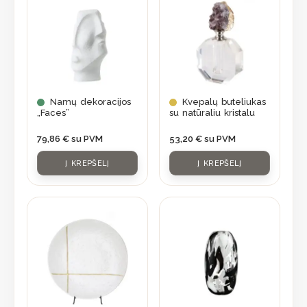
Namų dekoracijos
Kvepalų buteliukas
„Faces”
su natūraliu kristalu
79,86
€
su PVM
53,20
€
su PVM
Į KREPŠELĮ
Į KREPŠELĮ