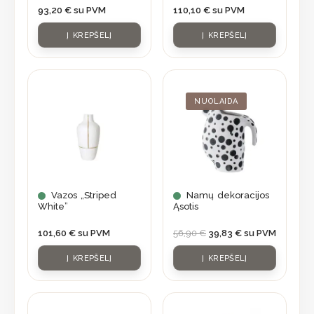
93,20
€
su PVM
110,10
€
su PVM
Į KREPŠELĮ
Į KREPŠELĮ
Original
Current
price
price
was:
is:
NUOLAIDA
56,90 €.
39,83 €.
Vazos „Striped
Namų dekoracijos
White”
Ąsotis
101,60
€
su PVM
56,90
€
39,83
€
su PVM
Į KREPŠELĮ
Į KREPŠELĮ