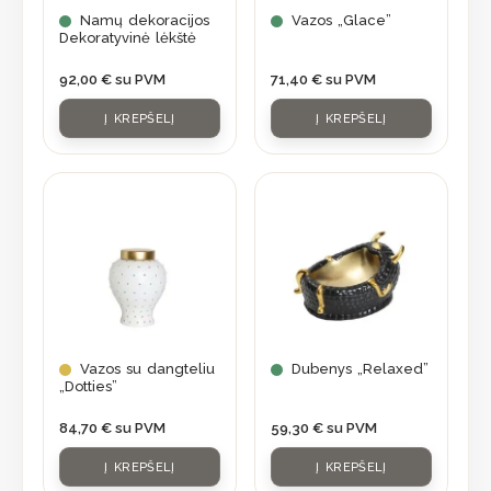
Namų dekoracijos
Vazos „Glace”
Dekoratyvinė lėkštė
92,00
€
su PVM
71,40
€
su PVM
Į KREPŠELĮ
Į KREPŠELĮ
Vazos su dangteliu
Dubenys „Relaxed”
„Dotties”
84,70
€
su PVM
59,30
€
su PVM
Į KREPŠELĮ
Į KREPŠELĮ