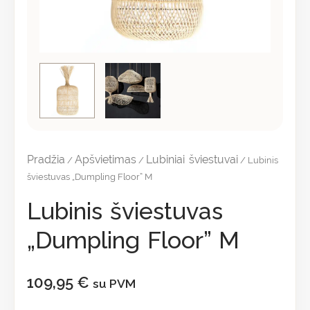
Pradžia
Apšvietimas
Lubiniai šviestuvai
/
/
/ Lubinis
šviestuvas „Dumpling Floor” M
Lubinis šviestuvas
„Dumpling Floor” M
109,95
€
su PVM