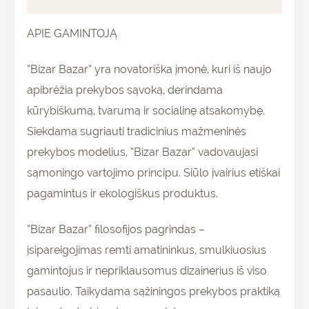
APIE GAMINTOJĄ
“Bizar Bazar” yra novatoriška įmonė, kuri iš naujo
apibrėžia prekybos sąvoką, derindama
kūrybiškumą, tvarumą ir socialinę atsakomybę.
Siekdama sugriauti tradicinius mažmeninės
prekybos modelius, “Bizar Bazar” vadovaujasi
sąmoningo vartojimo principu. Siūlo įvairius etiškai
pagamintus ir ekologiškus produktus.
“Bizar Bazar” filosofijos pagrindas –
įsipareigojimas remti amatininkus, smulkiuosius
gamintojus ir nepriklausomus dizainerius iš viso
pasaulio. Taikydama sąžiningos prekybos praktiką