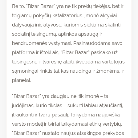
Be to, “Bizar Bazar” yra ne tik prekių tiekėjas, bet ir
teigiamų pokyčių katalizatorius. Įmonė aktyviai
dalyvauja iniciatyvose, kuriomis siekiama skatinti
socialinį teisingumą, aplinkos apsaugą ir
bendruomenės vystymąsi. Pasinaudodama savo
platforma ir ištekliais, “Bizar Bazar” pasisako už
teisingesnę ir tvaresnę ateitį, įkvėpdama vartotojus
sąmoningai rinktis tai, kas naudinga ir žmonėms, ir
planetai.
“Bizar Bazar” yra daugiau nei tik įmonė – tai
judėjimas, kurio tikslas – sukurti labiau atjaučiantį,
įtraukiantį ir tvarų pasaulį. Taikydama naujovišką
verslo modelį ir tvirtai laikydamasi etinių vertybių,
“Bizar Bazar” nustato naujus atsakingos prekybos