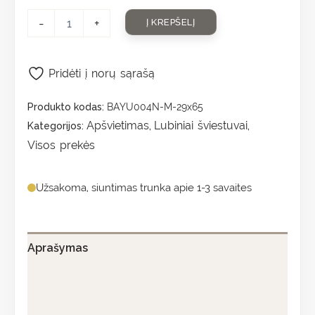
-
+
Į KREPŠELĮ
Pridėti į norų sąrašą
Produkto kodas:
BAYU004N-M-29x65
Apšvietimas
Lubiniai šviestuvai
Kategorijos:
,
,
Visos prekės
Užsakoma, siuntimas trunka apie 1-3 savaites
Aprašymas
Papildoma informacija
Atsiliepimai (0)