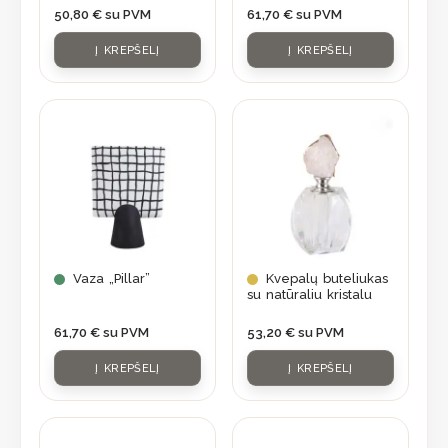
50,80
€
su PVM
61,70
€
su PVM
Į KREPŠELĮ
Į KREPŠELĮ
Vaza „Pillar”
Kvepalų buteliukas
su natūraliu kristalu
61,70
€
su PVM
53,20
€
su PVM
Į KREPŠELĮ
Į KREPŠELĮ