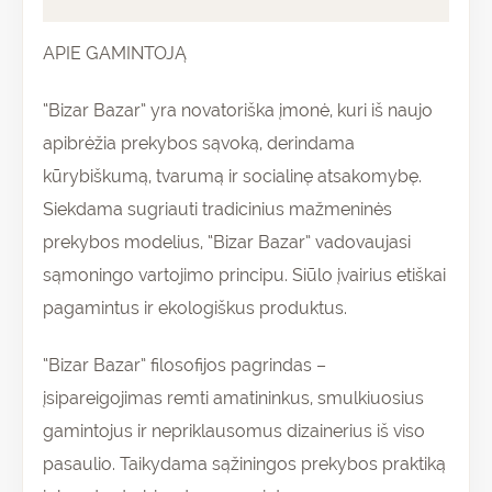
APIE GAMINTOJĄ
“Bizar Bazar” yra novatoriška įmonė, kuri iš naujo
apibrėžia prekybos sąvoką, derindama
kūrybiškumą, tvarumą ir socialinę atsakomybę.
Siekdama sugriauti tradicinius mažmeninės
prekybos modelius, “Bizar Bazar” vadovaujasi
sąmoningo vartojimo principu. Siūlo įvairius etiškai
pagamintus ir ekologiškus produktus.
“Bizar Bazar” filosofijos pagrindas –
įsipareigojimas remti amatininkus, smulkiuosius
gamintojus ir nepriklausomus dizainerius iš viso
pasaulio. Taikydama sąžiningos prekybos praktiką