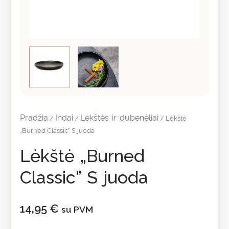
Pradžia
Indai
Lėkštės ir dubenėliai
/
/
/ Lėkštė
„Burned Classic” S juoda
Lėkštė „Burned
Classic” S juoda
14,95
€
su PVM