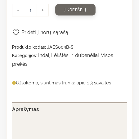
-
+
Į KREPŠELĮ
Pridėti į norų sąrašą
Produkto kodas:
JAES009B-S
Indai
Lėkštės ir dubenėliai
Visos
Kategorijos:
,
,
prekės
Užsakoma, siuntimas trunka apie 1-3 savaites
Aprašymas
Papildoma informacija
Atsiliepimai (0)