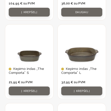
104,95
€
su PVM
36,00
€
su PVM
Į KREPŠELĮ
DAUGIAU
Kepimo indas „The
Kepimo indas „The
Comporta” S
Comporta” L
21,95
€
su PVM
32,95
€
su PVM
Į KREPŠELĮ
Į KREPŠELĮ