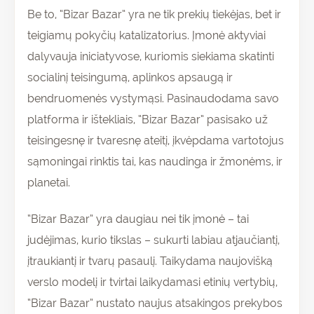
Be to, “Bizar Bazar” yra ne tik prekių tiekėjas, bet ir
teigiamų pokyčių katalizatorius. Įmonė aktyviai
dalyvauja iniciatyvose, kuriomis siekiama skatinti
socialinį teisingumą, aplinkos apsaugą ir
bendruomenės vystymąsi. Pasinaudodama savo
platforma ir ištekliais, “Bizar Bazar” pasisako už
teisingesnę ir tvaresnę ateitį, įkvėpdama vartotojus
sąmoningai rinktis tai, kas naudinga ir žmonėms, ir
planetai.
“Bizar Bazar” yra daugiau nei tik įmonė – tai
judėjimas, kurio tikslas – sukurti labiau atjaučiantį,
įtraukiantį ir tvarų pasaulį. Taikydama naujovišką
verslo modelį ir tvirtai laikydamasi etinių vertybių,
“Bizar Bazar” nustato naujus atsakingos prekybos