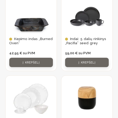
Kepimo indas „Burned
Indai: 5 dalių rinkinys
Oven”
„Pacifia” seed grey
42,95
€
su PVM
59,00
€
su PVM
Į KREPŠELĮ
Į KREPŠELĮ