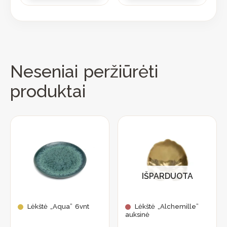
Neseniai peržiūrėti
produktai
IŠPARDUOTA
Lėkštė „Aqua” 6vnt
Lėkštė „Alchemille”
auksinė