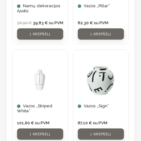
Namų dekoracijos
Vazos „Pillar”
Ąsotis
56,90
€
39,83
€
su PVM
82,30
€
su PVM
Į KREPŠELĮ
Į KREPŠELĮ
Vazos „Striped
Vazos „Sign”
White”
101,60
€
su PVM
87,10
€
su PVM
Į KREPŠELĮ
Į KREPŠELĮ