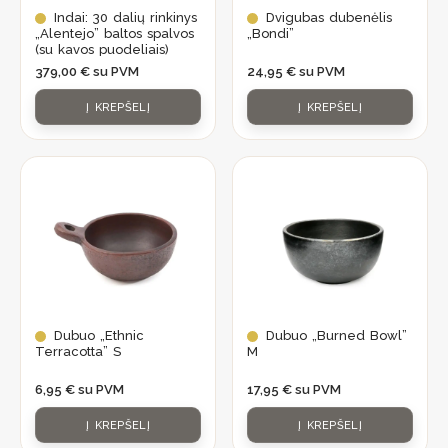
Indai: 30 dalių rinkinys
Dvigubas dubenėlis
„Alentejo” baltos spalvos
„Bondi”
(su kavos puodeliais)
379,00
€
su PVM
24,95
€
su PVM
Į KREPŠELĮ
Į KREPŠELĮ
Dubuo „Ethnic
Dubuo „Burned Bowl”
Terracotta” S
M
6,95
€
su PVM
17,95
€
su PVM
Į KREPŠELĮ
Į KREPŠELĮ