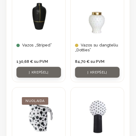
Vazos „Striped”
Vazos su dangteliu
„Dotties”
130,68
€
su PVM
84,70
€
su PVM
Į KREPŠELĮ
Į KREPŠELĮ
Original
Current
price
price
was:
is:
NUOLAIDA
56,90 €.
39,83 €.