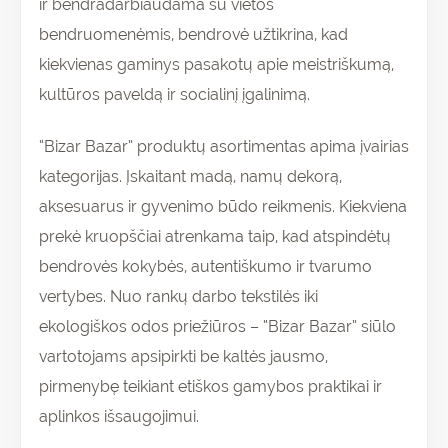
ir bendradarbiaudama su vietos
bendruomenėmis, bendrovė užtikrina, kad
kiekvienas gaminys pasakotų apie meistriškumą,
kultūros paveldą ir socialinį įgalinimą.
“Bizar Bazar” produktų asortimentas apima įvairias
kategorijas. Įskaitant madą, namų dekorą,
aksesuarus ir gyvenimo būdo reikmenis. Kiekviena
prekė kruopščiai atrenkama taip, kad atspindėtų
bendrovės kokybės, autentiškumo ir tvarumo
vertybes. Nuo rankų darbo tekstilės iki
ekologiškos odos priežiūros – “Bizar Bazar” siūlo
vartotojams apsipirkti be kaltės jausmo,
pirmenybę teikiant etiškos gamybos praktikai ir
aplinkos išsaugojimui.