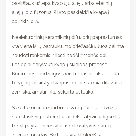
paviršiaus užtepa kvapiųjų aliejų arba eterinių
aliejų, o difuzorius iš lėto paskleidžia kvapą į
aplinkinį orą.
Neelektroninių keramikinių difuzorių paprastumas
yra viena iš jų patrauklumo priežasčių. Juos galima
naudoti rankomis ir liesti, todėl žmonės gali
tiesiogiai dalyvauti kvapų sklaidos procese.
Keraminės medžiagos porėtumas ne tik padeda
tolygiai paskirstyti kvapus, bet ir suteikia difuzoriui
žemišką, amatininkų sukurtą estetiką.
Šie difuzoriai dažnai būna įvairių formų ir dydžių –
nuo klasikinių dubenėlių iki dekoratyvinių figūrėlių,
todėl jie yra universalus ir dekoratyvus namų
interjero priedas. Be to, jie yra ekologiška