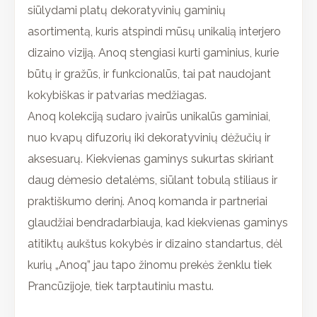
siūlydami platų dekoratyvinių gaminių
asortimentą, kuris atspindi mūsų unikalią interjero
dizaino viziją. Anoq stengiasi kurti gaminius, kurie
būtų ir gražūs, ir funkcionalūs, tai pat naudojant
kokybiškas ir patvarias medžiagas.
Anoq kolekciją sudaro įvairūs unikalūs gaminiai,
nuo kvapų difuzorių iki dekoratyvinių dėžučių ir
aksesuarų. Kiekvienas gaminys sukurtas skiriant
daug dėmesio detalėms, siūlant tobulą stiliaus ir
praktiškumo derinį. Anoq komanda ir partneriai
glaudžiai bendradarbiauja, kad kiekvienas gaminys
atitiktų aukštus kokybės ir dizaino standartus, dėl
kurių „Anoq” jau tapo žinomu prekės ženklu tiek
Prancūzijoje, tiek tarptautiniu mastu.