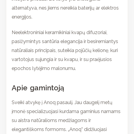
alternatyva, nes jiems nereikia baterijų ar elektros
energijos.
Neelektroniniai keramikiniai kvapų difuzoriai,
pasižymintys santūria elegancija ir besiremiantys
natūraliais principais, suteikia pojūčių kelionę, kuri
vartotojus sujungia ir su kvapu, ir su praėjusios
epochos lytėjimo malonumu.
Apie gamintoją
Sveiki atvykę į Anoq pasaulį. Jau daugelį metų
įmonė specializuojasi kurdama gaminius namams
su aistra natūralioms medžiagoms ir
elegantiškoms formoms. „Anoq” didžiuojasi