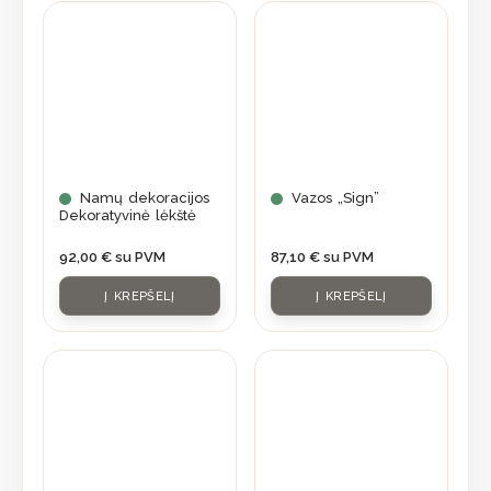
Namų dekoracijos
Vazos „Sign”
Dekoratyvinė lėkštė
92,00
€
su PVM
87,10
€
su PVM
Į KREPŠELĮ
Į KREPŠELĮ