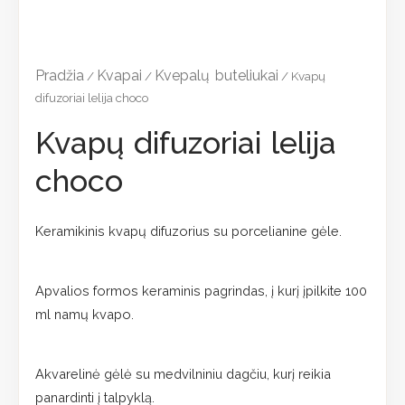
Pradžia
Kvapai
Kvepalų buteliukai
/
/
/ Kvapų
difuzoriai lelija choco
Kvapų difuzoriai lelija
choco
Keramikinis kvapų difuzorius su porcelianine gėle.
Apvalios formos keraminis pagrindas, į kurį įpilkite 100
ml namų kvapo.
Akvarelinė gėlė su medvilniniu dagčiu, kurį reikia
panardinti į talpyklą.