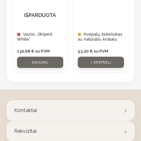
IŠPARDUOTA
Vazos „Striped
Kvepalų buteliukas
White”
su natūraliu kristalu
130,68
€
su PVM
53,20
€
su PVM
DAUGIAU
Į KREPŠELĮ
Kontaktai
Rekvizitai