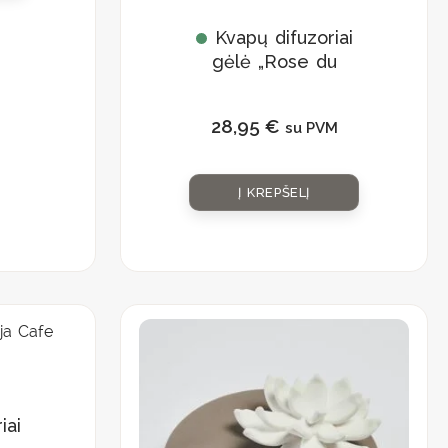
Kvapų difuzoriai
gėlė „Rose du
Bengale”
28,95
€
su PVM
Į KREPŠELĮ
iai