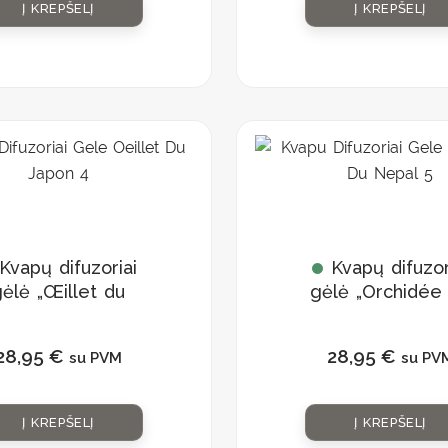
Į KREPŠELĮ
Į KREPŠELĮ
Kvapų difuzoriai
Kvapų difuzor
ėlė „Œillet du
gėlė „Orchidée
Japon”
Népal”
28,95
€
28,95
€
su PVM
su PV
Į KREPŠELĮ
Į KREPŠELĮ