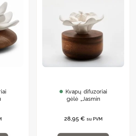
iai
Kvapų difuzoriai
u
gėlė „Jasmin
d’Orient”
28,95
€
M
su PVM