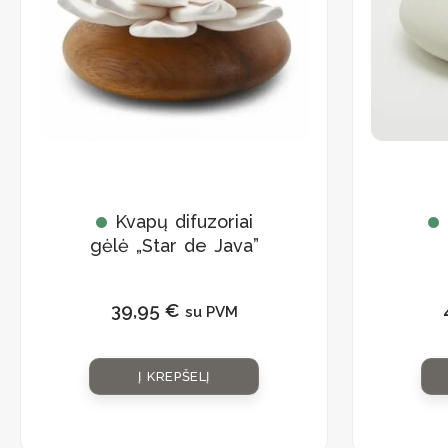
Kvapų difuzoriai
gėlė „Star de Java”
39,95
€
su PVM
Į KREPŠELĮ