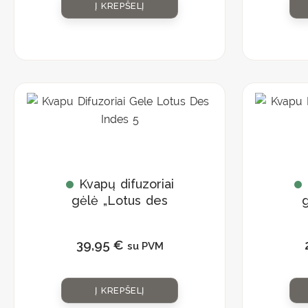
Į KREPŠELĮ
Kvapų difuzoriai
gėlė „Lotus des
g
Indes „
39,95
€
su PVM
Į KREPŠELĮ