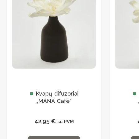
Kvapų difuzoriai
„MANA Café”
42,95
€
su PVM