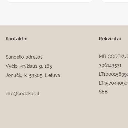
Kontaktai
Rekvizitai
MB CODEKU
Sandėlio adresas:
306143531
Vyčio Kryžiaus g. 165
LT100015899
Jonučių k. 53305, Lietuva
LT457044090
SEB
info@codekus.lt