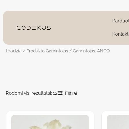
Pereiti
prie
turinio
Parduo
Kontakt
Pradžia
/ Produkto Gamintojas / Gamintojas: ANOQ
Rodomi visi rezultatai: 12
FIltrai