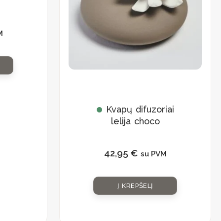
M
Kvapų difuzoriai
lelija choco
42,95
€
su PVM
Į KREPŠELĮ