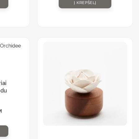
Į KREPŠELĮ
iai
 du
M