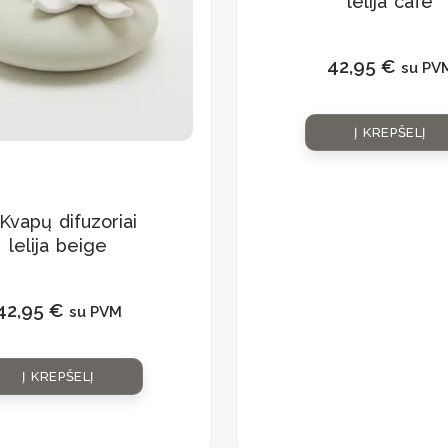
lelija cafe
42,95
€
su PV
Į KREPŠELĮ
Kvapų difuzoriai
lelija beige
42,95
€
su PVM
Į KREPŠELĮ