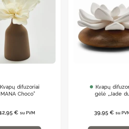
Kvapų difuzoriai
Kvapų difuzor
„MANA Choco”
gėlė „Jade d
Tibet”
42,95
€
39,95
€
su PVM
su PV