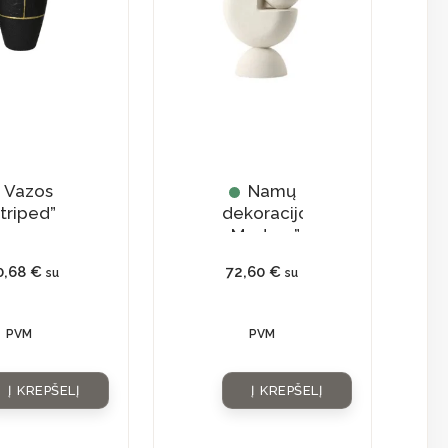
Vazos
Namų
triped”
dekoracijos
„Modern”
0,68
€
72,60
€
su
su
PVM
PVM
Į KREPŠELĮ
Į KREPŠELĮ