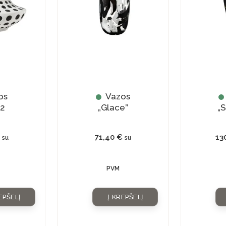
os
Vazos
 2
„Glace”
„S
71,40
€
13
su
su
PVM
EPŠELĮ
Į KREPŠELĮ