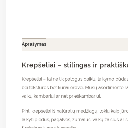
Aprašymas
Papildoma informacija
Atsiliepi
Krepšeliai – stilingas ir prakti
Krepšeliai – tai ne tik patogus daiktų laikymo būdas
bei tekstūros bet kuriai erdvei. Mūsų asortimente ra
vaikų kambariui ar net prieškambariui.
Pinti krepšeliai iš natūralių medžiagų, tokių kaip jūr
laikyti pledus, pagalves, žurnalus, vaikų žaislus a