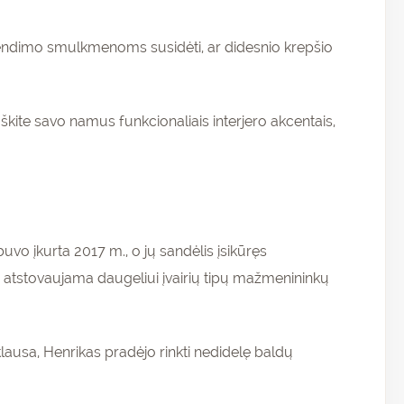
 sprendimo smulkmenoms susidėti, ar didesnio krepšio
uoškite savo namus funkcionaliais interjero akcentais,
vo įkurta 2017 m., o jų sandėlis įsikūręs
ai atstovaujama daugeliui įvairių tipų mažmenininkų
lausa, Henrikas pradėjo rinkti nedidelę baldų