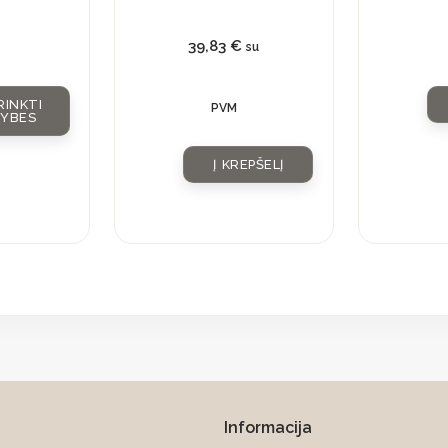
39,83
€
su
RINKTI
PVM
VYBES
Į KREPŠELĮ
Informacija