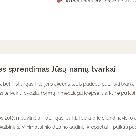
Šiuo metu neturime, prašome susisie
mai (0)
škas sprendimas Jūsų namų tvarkai
, bet ir stilingas interjero akcentas. Jis padeda palaikyti tva
site įvairių dydžių, formų ir medžiagų krepšelius, kurie puikia
os žolė, medvilnė ar rotangas, puikiai dera prie skandinaviško ar
r skalbinius. Minimalistinio dizaino audinių krepšeliai – puik