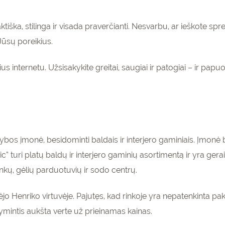
raktiška, stilinga ir visada praverčianti. Nesvarbu, ar ieškote
Jūsų poreikius.
ius internetu. Užsisakykite greitai, saugiai ir patogiai – ir pap
s įmonė, besidominti baldais ir interjero gaminiais. Įmonė bu
 turi platų baldų ir interjero gaminių asortimentą ir yra ger
nkų, gėlių parduotuvių ir sodo centrų.
o Henriko virtuvėje. Pajutęs, kad rinkoje yra nepatenkinta pak
ymintis aukšta verte už prieinamas kainas.