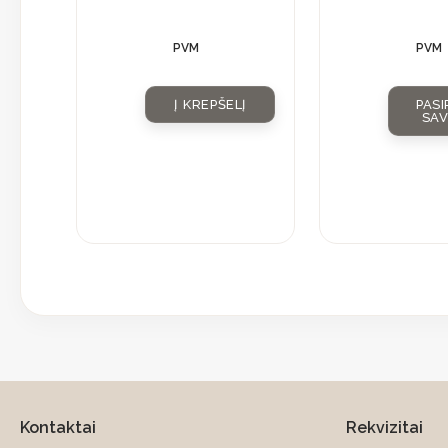
PVM
PVM
Į KREPŠELĮ
PASI
SA
Kontaktai
Rekvizitai