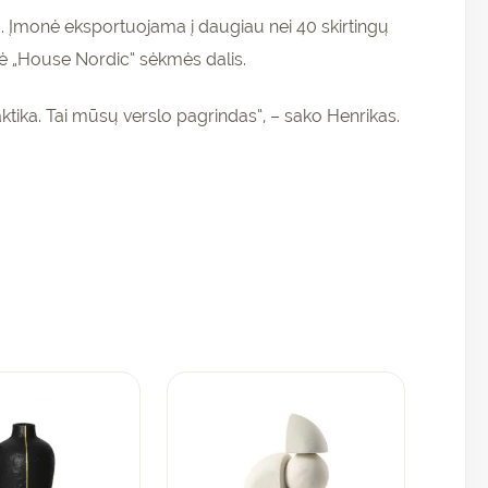
. Įmonė eksportuojama į daugiau nei 40 skirtingų
delė „House Nordic“ sėkmės dalis.
ktika. Tai mūsų verslo pagrindas“, – sako Henrikas.