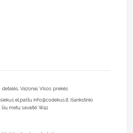
 detalės
Vazonai
Visos prekės
,
,
siekus el.paštu info@codekus.lt. Išankstinio
ių metų savaitė: W41