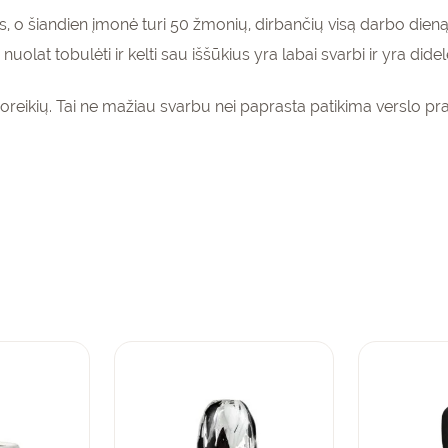
, o šiandien įmonė turi 50 žmonių, dirbančių visą darbo dieną
nuolat tobulėti ir kelti sau iššūkius yra labai svarbi ir yra di
oreikių. Tai ne mažiau svarbu nei paprasta patikima verslo pra