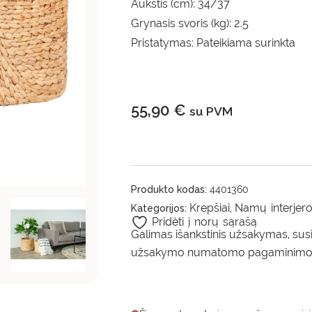
Aukštis (cm): 34/37
Grynasis svoris (kg): 2.5
Pristatymas: Pateikiama surinkta
55,90
€
su PVM
Produkto kodas:
4401360
Krepšiai
Namų interjero
Kategorijos:
,
Pridėti į norų sąrašą
Galimas išankstinis užsakymas, susi
užsakymo numatomo pagaminimo š