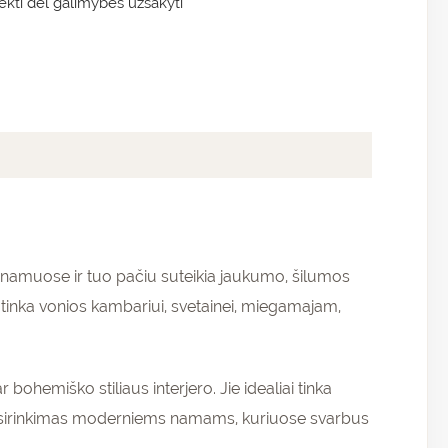
kti dėl galimybės užsakyti
rką namuose ir tuo pačiu suteikia jaukumo, šilumos
i tinka vonios kambariui, svetainei, miegamajam,
 bohemiško stiliaus interjero. Jie idealiai tinka
us pasirinkimas moderniems namams, kuriuose svarbus