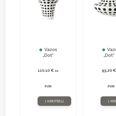
Vazos
Vaz
„Dot”
„Dot”
110,10
€
93,20
€
su
PVM
PVM
Į KREPŠELĮ
Į KR