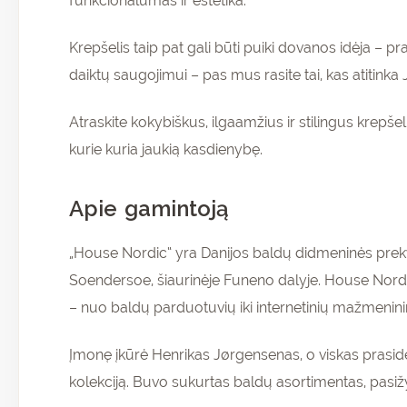
funkcionalumas ir estetika.
Krepšelis taip pat gali būti puiki dovanos idėja – p
daiktų saugojimui – pas mus rasite tai, kas atitinka 
Atraskite kokybiškus, ilgaamžius ir stilingus krepšel
kurie kuria jaukią kasdienybę.
Apie gamintoją
„House Nordic“ yra Danijos baldų didmeninės prekybo
Soendersoe, šiaurinėje Funeno dalyje. House Nordic“
– nuo baldų parduotuvių iki internetinių mažmenini
Įmonę įkūrė Henrikas Jørgensenas, o viskas prasidėj
kolekciją. Buvo sukurtas baldų asortimentas, pasiž