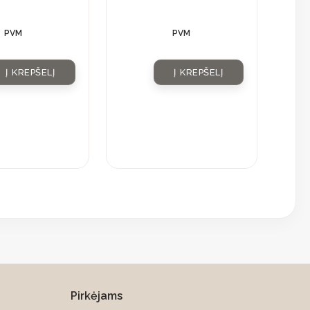
PVM
PVM
Į KREPŠELĮ
Į KREPŠELĮ
Pirkėjams