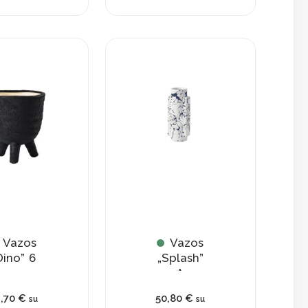
Vazos
Vazos
Dino” 6
„Splash”
A
1,70
€
50,80
€
su
su