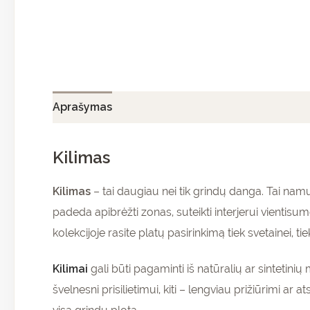
Aprašymas
Papildoma informacija
Atsiliepi
Kilimas
Kilimas
– tai daugiau nei tik grindų danga. Tai namų
padeda apibrėžti zonas, suteikti interjerui vientisu
kolekcijoje rasite platų pasirinkimą tiek svetainei,
Kilimai
gali būti pagaminti iš natūralių ar sintetini
švelnesni prisilietimui, kiti – lengviau prižiūrimi ar