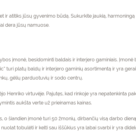
, bet ir atitiks jūsų gyvenimo būdą. Sukurkite jaukią, harmoningą
siai dera jūsų namuose.
s įmonė, besidominti baldais ir interjero gaminiais. Įmonė bu
 turi platų baldų ir interjero gaminių asortimentą ir yra ger
nkų, gėlių parduotuvių ir sodo centrų.
o Henriko virtuvėje. Pajutęs, kad rinkoje yra nepatenkinta pak
ymintis aukšta verte už prieinamas kainas.
, o šiandien įmonė turi 50 žmonių, dirbančių visą darbo dieną
nuolat tobulėti ir kelti sau iššūkius yra labai svarbi ir yra di