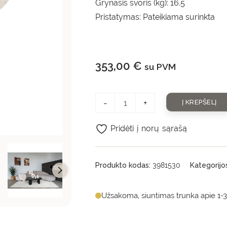
Grynasis svoris (kg): 16.5
Pristatymas: Pateikiama surinkta
353,00
€
su PVM
-
+
Į KREPŠELĮ
Pridėti į norų sąrašą
Produkto kodas:
3981530
Kategorijo
Užsakoma, siuntimas trunka apie 1-3