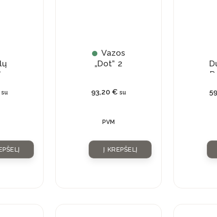
Vazos
lų
„Dot” 2
D
kas
„R
93,20
€
5
su
su
liu
lu
PVM
EPŠELĮ
Į KREPŠELĮ