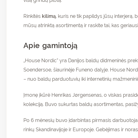
visą grindų plotą.
Rinkitės
kilimą
, kuris ne tik papildys jūsų interjerą
mūsų atrinktą asortimentą ir raskite tai, kas geriau
Apie gamintoją
„House Nordic“ yra Danijos baldų didmeninės prekybo
Soendersoe, šiaurinėje Funeno dalyje. House Nordic“
– nuo baldų parduotuvių iki internetinių mažmenini
Įmonę įkūrė Henrikas Jørgensenas, o viskas prasidėj
kolekciją. Buvo sukurtas baldų asortimentas, pasiž
Po 6 mėnesių buvo įdarbintas pirmasis darbuotojas
rinkų Skandinavijoje ir Europoje. Gebėjimas ir noras 