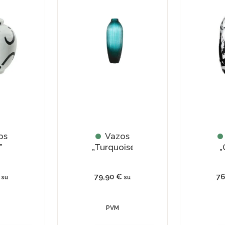
os
Vazos
”
„Turquoise”
„
79,90
€
7
su
su
PVM