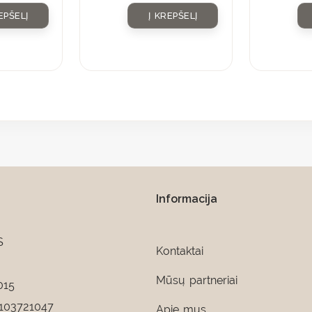
EPŠELĮ
Į KREPŠELĮ
Informacija
S
Kontaktai
Mūsų partneriai
015
103721047
Apie mus