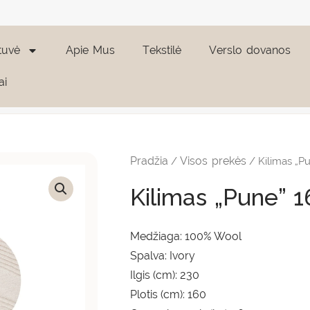
tuvė
Apie Mus
Tekstilė
Verslo dovanos
ai
produkto
kiekis:
Kilimas
Pradžia
Visos prekės
/
/ Kilimas „P
"Pune"
160x230
Kilimas „Pune” 
cm
Medžiaga: 100% Wool
Spalva: Ivory
Ilgis (cm): 230
Plotis (cm): 160