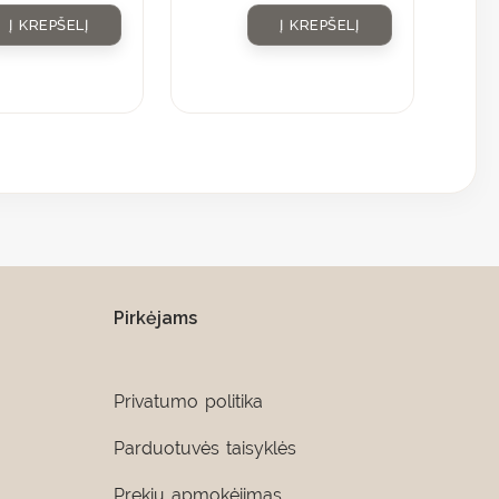
Į KREPŠELĮ
Į KREPŠELĮ
Pirkėjams
Privatumo politika
Parduotuvės taisyklės
Prekių apmokėjimas