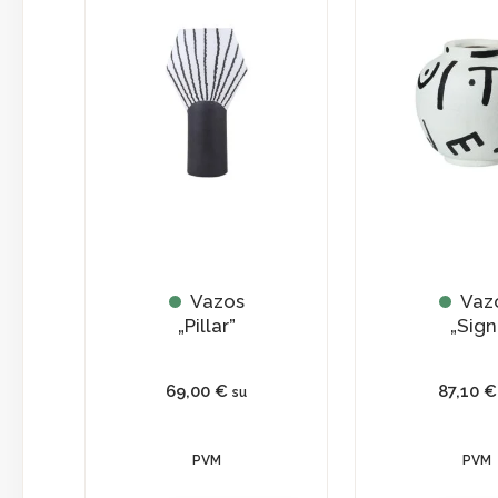
Vazos
Vaz
„Pillar”
„Sign
69,00
€
87,10
€
su
PVM
PVM