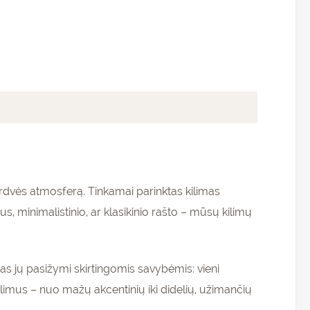
 erdvės atmosferą. Tinkamai parinktas kilimas
s, minimalistinio, ar klasikinio rašto – mūsų kilimų
nas jų pasižymi skirtingomis savybėmis: vieni
 kilimus – nuo mažų akcentinių iki didelių, užimančių