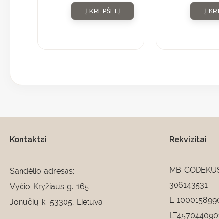
Į KREPŠELĮ
Į KR
Kontaktai
Rekvizitai
MB CODEKU
Sandėlio adresas:
306143531
Vyčio Kryžiaus g. 165
LT100015899
Jonučių k. 53305, Lietuva
LT457044090