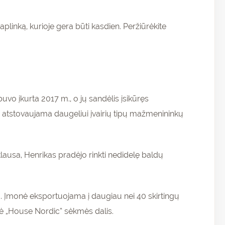
 aplinką, kurioje gera būti kasdien. Peržiūrėkite
vo įkurta 2017 m., o jų sandėlis įsikūręs
ai atstovaujama daugeliui įvairių tipų mažmenininkų
lausa, Henrikas pradėjo rinkti nedidelę baldų
. Įmonė eksportuojama į daugiau nei 40 skirtingų
delė „House Nordic“ sėkmės dalis.