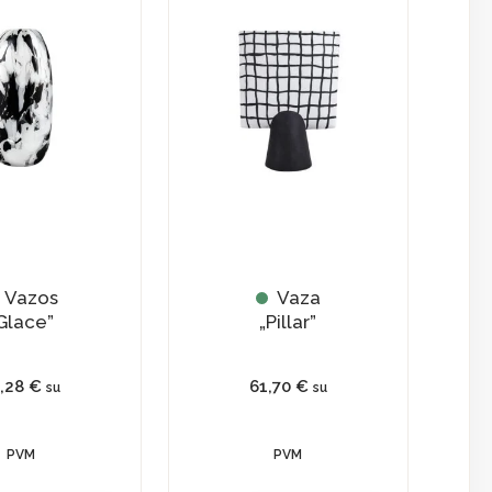
Vazos
Vaza
Glace”
„Pillar”
6,28
€
61,70
€
su
su
PVM
PVM