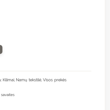
Kilimai
Namų tekstilė
Visos prekės
s:
,
,
 savaites