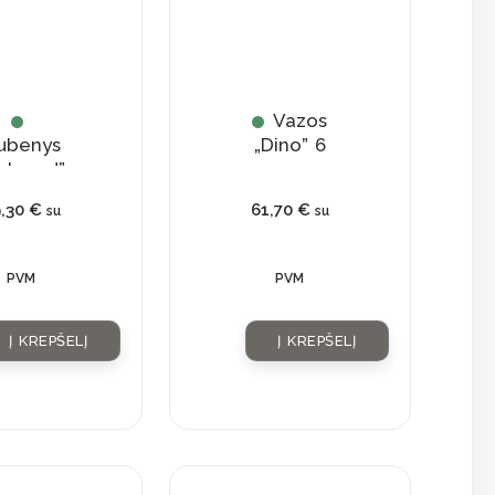
Vazos
ubenys
„Dino” 6
elaxed”
9,30
€
61,70
€
su
su
PVM
PVM
Į KREPŠELĮ
Į KREPŠELĮ