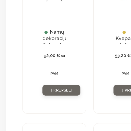
Namų
dekoracijos
Kvepa
Dekoratyvinė
buteliu
lėkštė
su
92,00
€
53,20
€
su
natūra
krista
PVM
PVM
Į KREPŠELĮ
Į KR