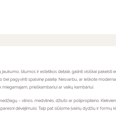
mai (0)
 jaukumo, šilumos ir estetikos detalė, galinti visiškai pakeisti
mo bei pagyvinti spalvinę paletę. Nesvarbu, ar ieškote modernau
 tiek miegamajam, prieškambariui ar vaikų kambariui.
ų medžiagų – vilnos, medvilnės, džiuto ar polipropileno. Kiekvie
 atsparesni dėvėjimuisi. Taip pat siūlome įvairių dydžių ir formų