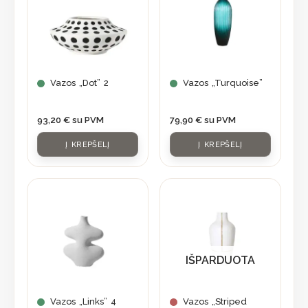
Vazos „Dot” 2
Vazos „Turquoise”
93,20
€
su PVM
79,90
€
su PVM
Į KREPŠELĮ
Į KREPŠELĮ
IŠPARDUOTA
Vazos „Links” 4
Vazos „Striped