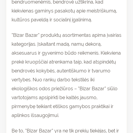
bendruomenėmis, bendrovė užtikrina, kad
kiekvienas gaminys pasakotų apie meistriškumą,
kultūros paveldą ir socialinį įgalinimą.
“Bizar Bazar” produktų asortimentas apima įvairias
kategorijas. Įskaitant madą, namų dekorą,
aksesuarus ir gyvenimo būdo reikmenis. Kiekviena
prekė kruopščiai atrenkama taip, kad atspindėtų
bendrovės kokybės, autentiškumo ir tvarumo
vertybes. Nuo rankų darbo tekstilės iki
ekologiškos odos priežiūros – “Bizar Bazar” siūlo
vartotojams apsipirkti be kaltės jausmo,
pirmenybę teikiant etiškos gamybos praktikai ir
aplinkos išsaugojimui.
Be to, “Bizar Bazar” yra ne tik prekių tiekėjas, bet ir