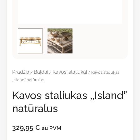
Pradžia
Baldai
Kavos staliukai
/
/
/ Kavos staliukas
„Island” natūralus
Kavos staliukas „Island”
natūralus
329,95
€
su PVM