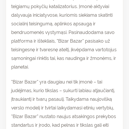
teigiamų pokyčių katalizatorius. Įmonė aktyviai
dalyvauja iniciatyvose, kuriomis siekiama skatinti
socialinį teisingumą, aplinkos apsaugą ir
bendruomenės vystymąsi. Pasinaudodama savo
platforma ir ištekliais, “Bizar Bazar” pasisako už
teisingesnę ir tvaresnę ateitį, įkvėpdama vartotojus
sąmoningai rinktis tai, kas naudinga ir žmonėms, ir
planetai.
“Bizar Bazar” yra daugiau nei tik įmonė – tai
judėjimas, kurio tikslas – sukurti labiau atjaučiantį,
įtraukiantį ir tvarų pasaulį. Taikydama naujovišką
verslo modelį ir tvirtai laikydamasi etinių vertybių,
“Bizar Bazar” nustato naujus atsakingos prekybos
standartus ir įrodo, kad pelnas ir tikslas gali eiti