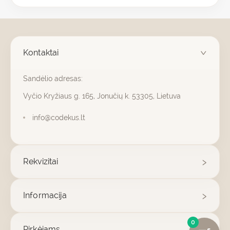
Kontaktai
Sandėlio adresas:
Vyčio Kryžiaus g. 165, Jonučių k. 53305, Lietuva
info@codekus.lt
Rekvizitai
Informacija
0
Pirkėjams