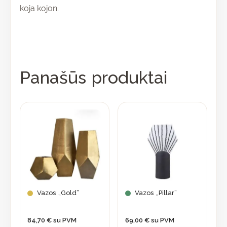
koja kojon.
Panašūs produktai
This
product
has
multiple
variants.
The
options
may
Vazos „Gold”
Vazos „Pillar”
be
chosen
84,70
€
su PVM
69,00
€
su PVM