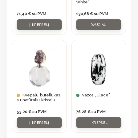
White”
71,40
€
su PVM
130,68
€
su PVM
Į KREPŠELĮ
DAUGIAU
Kvepalų buteliukas
Vazos „Glace”
su natūraliu kristalu
53,20
€
su PVM
76,28
€
su PVM
Į KREPŠELĮ
Į KREPŠELĮ