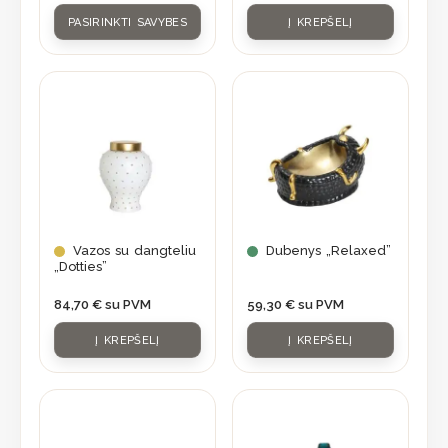
on
PASIRINKTI SAVYBES
Į KREPŠELĮ
the
product
page
Vazos su dangteliu
Dubenys „Relaxed”
„Dotties”
84,70
€
su PVM
59,30
€
su PVM
Į KREPŠELĮ
Į KREPŠELĮ