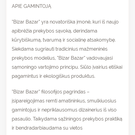
APIE GAMINTOJĄ
“Bizar Bazar” yra novatoriška įmonė, kuri iš naujo
apibrėžia prekybos sąvoką, derindama
kūrybiškumą, tvarumą ir socialinę atsakomybę.
Siekdama sugriauti tradicinius mažmeninės
prekybos modelius, “Bizar Bazar” vadovaujasi
sąmoningo vartojimo principu. Siūlo įvairius etiškai
pagamintus ir ekologiškus produktus.
“Bizar Bazar” filosofijos pagrindas –
įsipareigojimas remti amatininkus, smulkiuosius
gamintojus ir nepriklausomus dizainerius iš viso
pasaulio. Taikydama sąžiningos prekybos praktiką
ir bendradarbiaudama su vietos