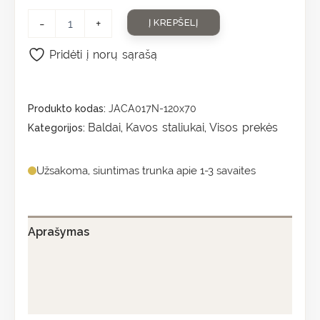
-
+
Į KREPŠELĮ
Pridėti į norų sąrašą
Produkto kodas:
JACA017N-120x70
Baldai
Kavos staliukai
Visos prekės
Kategorijos:
,
,
Užsakoma, siuntimas trunka apie 1-3 savaites
Aprašymas
Papildoma informacija
Atsiliepimai (0)