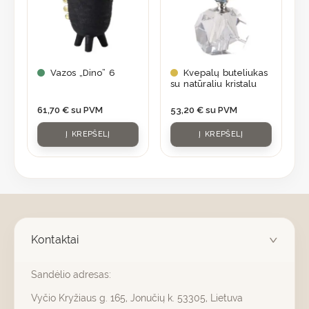
Vazos „Dino” 6
Kvepalų buteliukas
su natūraliu kristalu
61,70
€
su PVM
53,20
€
su PVM
Į KREPŠELĮ
Į KREPŠELĮ
Kontaktai
Sandėlio adresas:
Vyčio Kryžiaus g. 165, Jonučių k. 53305, Lietuva