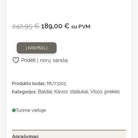
242,95
€
189,00
€
su PVM
Į KREPŠELĮ
Pridėti į norų sąrašą
Produkto kodas:
MU73205
Baldai
Kavos staliukai
Visos prekės
Kategorijos:
,
,
Turime vietoje
Aprašymas