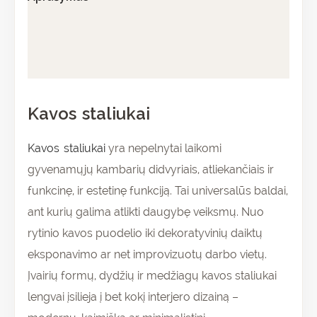
Papildoma informacija
Atsiliepimai (0)
Kavos staliukai
Kavos staliukai
yra nepelnytai laikomi
gyvenamųjų kambarių didvyriais, atliekančiais ir
funkcinę, ir estetinę funkciją. Tai universalūs baldai,
ant kurių galima atlikti daugybę veiksmų. Nuo
rytinio kavos puodelio iki dekoratyvinių daiktų
eksponavimo ar net improvizuotų darbo vietų.
Įvairių formų, dydžių ir medžiagų kavos staliukai
lengvai įsilieja į bet kokį interjero dizainą –