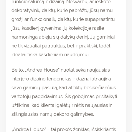
funkcionalumą ir dizainą. Nesvarbu, ar ieškote
dekoratyvinių daiktų, kurie pabrėžtų jūsų namų
grožį, ar funkcionalių daiktų, kurie supaprastintų
jūsų kasdienį gyvenimą, jų kolekcijoje rasite
harmoningą abiejų šių dalykų derinį. Jų gaminiai
ne tik vizualiai patrauklūs, bet ir praktiški, todėl
idealiai tinka kasdieniam naudojimui.
Be to, „Andrea House” nuolat seka naujausias
interjero dizaino tendencijas ir dažnai atnaujina
savo gaminių pasiūlą, kad atitiktų besikeičiančius
vartotojų pageidavimus. Šis gebėjimas prisitaikyti
užtikrina, kad klientai galėtų rinktis naujausias ir
stilingiausias namų dekoro galimybes.
„Andrea House” – tai prekės ženklas, išsiskiriantis