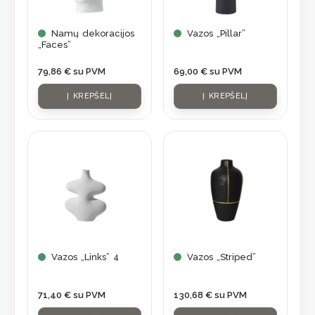
Namų dekoracijos
Vazos „Pillar”
„Faces”
79,86
€
su PVM
69,00
€
su PVM
Į KREPŠELĮ
Į KREPŠELĮ
Vazos „Links” 4
Vazos „Striped”
71,40
€
su PVM
130,68
€
su PVM