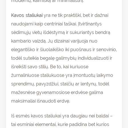
modernų, kaimišką ar minimalistinį.
Kavos staliukai
yra ne tik praktiški, bet ir dažnai
naudojami kaip centriniai taškai. Įtvirtinantys
sėdimųjų vietų išdėstymą ir sukuriantys bendrą
kambario vaizdą. Jų dizainai varijuoja nuo
elegantiško ir šiuolaikiško iki puošnaus ir senovinio,
todėl suteikia begalę galimybių individualizuoti ir
išreikšti savo stilių. Be to, kai kuriuose
žurnaliniuose staliukuose yra įmontuotų laikymo
sprendimų, pavyzdžiui, stalčių ar lentynų, todėl
mažesnėse gyvenamosiose erdvėse galima
maksimaliai išnaudoti erdvę.
Iš esmės kavos staliukai yra daugiau nei baldai –
tai esminiai elementai, kurie padidina bet kurios