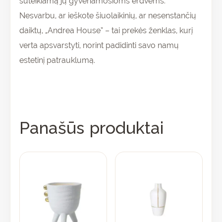
suteikiamą jų gyvenamosioms erdvėms.
Nesvarbu, ar ieškote šiuolaikinių, ar nesenstančių
daiktų, „Andrea House” – tai prekės ženklas, kurį
verta apsvarstyti, norint padidinti savo namų
estetinį patrauklumą.
Panašūs produktai