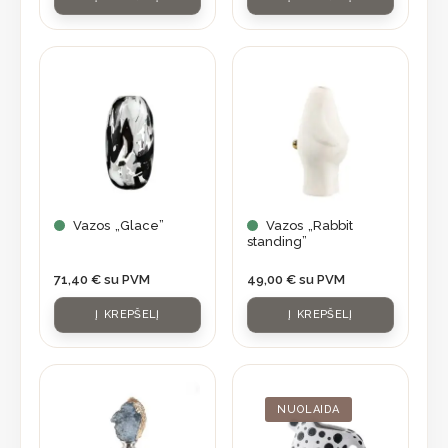
Vazos „Glace”
Vazos „Rabbit
standing”
71,40
€
su PVM
49,00
€
su PVM
Į KREPŠELĮ
Į KREPŠELĮ
Original
Current
price
price
was:
is:
NUOLAIDA
56,90 €.
39,83 €.