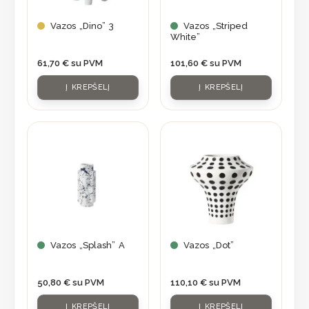
Vazos „Dino” 3
Vazos „Striped
White”
61,70
€
su PVM
101,60
€
su PVM
Į KREPŠELĮ
Į KREPŠELĮ
Vazos „Splash” A
Vazos „Dot”
50,80
€
su PVM
110,10
€
su PVM
Į KREPŠELĮ
Į KREPŠELĮ