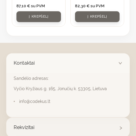
87,10
€
su PVM
82,30
€
su PVM
Į KREPŠELĮ
Į KREPŠELĮ
Kontaktai
Sandėlio adresas:
Vyčio Kryžiaus g. 165, Jonučių k. 53305, Lietuva
info@codekus.lt
Rekvizitai