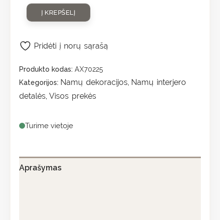
Į KREPŠELĮ
Pridėti į norų sąrašą
Produkto kodas:
AX70225
Namų dekoracijos
Namų interjero
Kategorijos:
,
detalės
Visos prekės
,
Turime vietoje
Aprašymas
Papildoma informacija
Atsiliepimai (0)