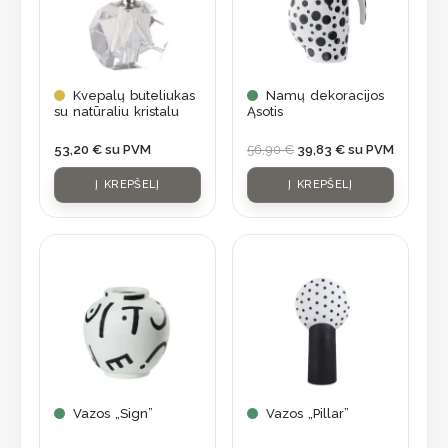
Kvepalų buteliukas
Namų dekoracijos
su natūraliu kristalu
Ąsotis
53,20
€
su PVM
56,90
€
39,83
€
su PVM
Į KREPŠELĮ
Į KREPŠELĮ
Vazos „Sign”
Vazos „Pillar”