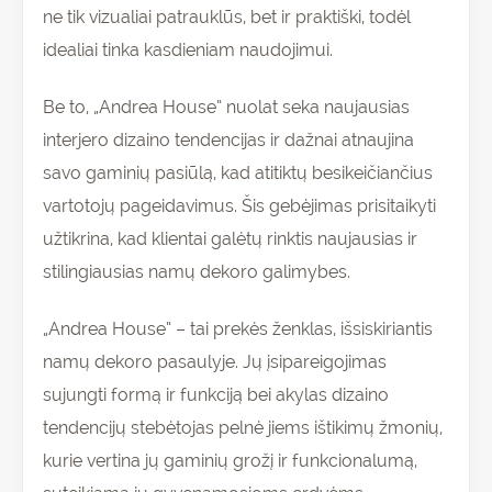
ne tik vizualiai patrauklūs, bet ir praktiški, todėl
idealiai tinka kasdieniam naudojimui.
Be to, „Andrea House” nuolat seka naujausias
interjero dizaino tendencijas ir dažnai atnaujina
savo gaminių pasiūlą, kad atitiktų besikeičiančius
vartotojų pageidavimus. Šis gebėjimas prisitaikyti
užtikrina, kad klientai galėtų rinktis naujausias ir
stilingiausias namų dekoro galimybes.
„Andrea House” – tai prekės ženklas, išsiskiriantis
namų dekoro pasaulyje. Jų įsipareigojimas
sujungti formą ir funkciją bei akylas dizaino
tendencijų stebėtojas pelnė jiems ištikimų žmonių,
kurie vertina jų gaminių grožį ir funkcionalumą,