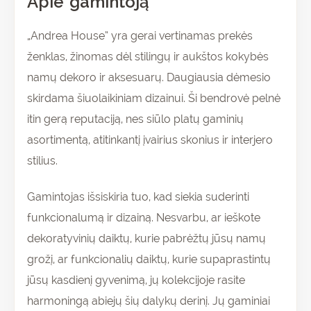
Apie gamintoją
„Andrea House” yra gerai vertinamas prekės
ženklas, žinomas dėl stilingų ir aukštos kokybės
namų dekoro ir aksesuarų. Daugiausia dėmesio
skirdama šiuolaikiniam dizainui. Ši bendrovė pelnė
itin gerą reputaciją, nes siūlo platų gaminių
asortimentą, atitinkantį įvairius skonius ir interjero
stilius.
Gamintojas išsiskiria tuo, kad siekia suderinti
funkcionalumą ir dizainą. Nesvarbu, ar ieškote
dekoratyvinių daiktų, kurie pabrėžtų jūsų namų
grožį, ar funkcionalių daiktų, kurie supaprastintų
jūsų kasdienį gyvenimą, jų kolekcijoje rasite
harmoningą abiejų šių dalykų derinį. Jų gaminiai