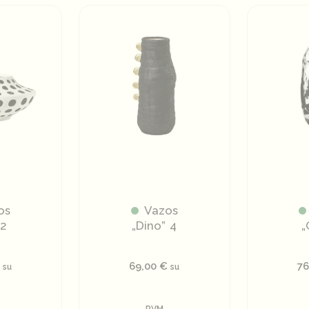
os
Vazos
 2
„Dino” 4
„
69,00
€
7
su
su
PVM