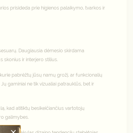
ios prisideda prie higienos palaikymo, tvarkos ir
aksesuarų. Daugiausia dėmesio skirdama
 skonius ir interjero stilius.
, kurie pabrėžtų jūsų namų grožį, ar funkcionalių
ų gaminiai ne tik vizualiai patrauklūs, bet ir
, kad atitiktų besikeičiančius vartotojų
oro galimybes.
nkciją bei akylas dizaino tendencijų stebėtojas