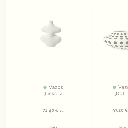
Vazos
Vaz
„Links” 4
„Dot”
71,40
€
93,20
€
su
PVM
PVM