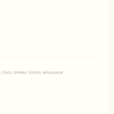
i
Visos prekės
Vonios aksesuarai
,
,