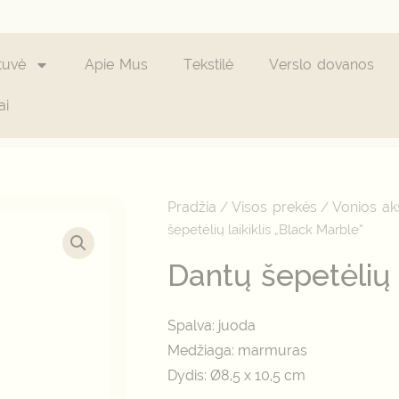
tuvė
Apie Mus
Tekstilė
Verslo dovanos
ai
produkto
kiekis:
Dantų
Pradžia
Visos prekės
Vonios ak
/
/
šepetėlių
laikiklis
šepetėlių laikiklis „Black Marble”
"Black
Marble"
Dantų šepetėlių 
Spalva: juoda
Medžiaga: marmuras
Dydis: Ø8,5 x 10,5 cm