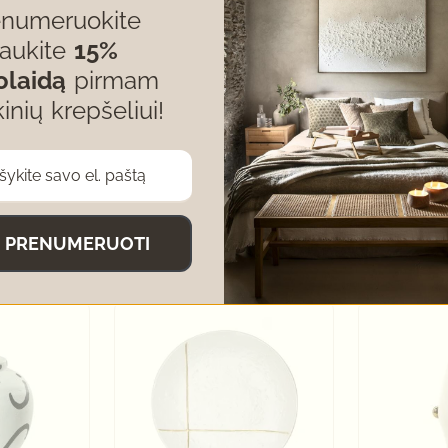
enumeruokite
ių grožį ir funkcionalumą, suteikiamą jų gyvenamosioms erdvėm
gaukite
15%
nklas, kurį verta apsvarstyti, norint padidinti savo namų estet
olaidą
pirmam
kinių krepšeliui!
PRENUMERUOTI