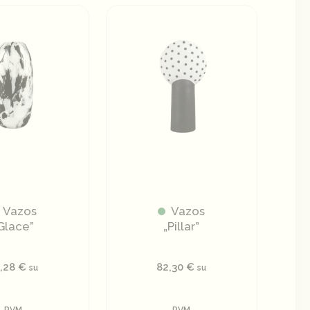
Vazos
Vazos
Glace”
„Pillar”
6,28
€
82,30
€
su
su
PVM
PVM