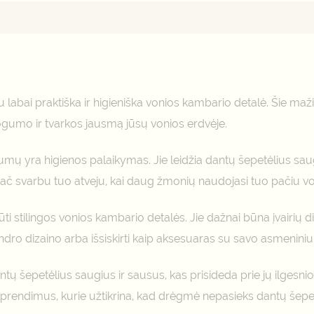
mai (0)
 labai praktiška ir higieniška vonios kambario detalė. Šie maž
ogumo ir tvarkos jausmą jūsų vonios erdvėje.
umų yra higienos palaikymas. Jie leidžia dantų šepetėlius saugiai 
 ypač svarbu tuo atveju, kai daug žmonių naudojasi tuo pačiu 
būti stilingos vonios kambario detalės. Jie dažnai būna įvairių
ro dizaino arba išsiskirti kaip aksesuaras su savo asmeniniu st
antų šepetėlius saugius ir sausus, kas prisideda prie jų ilgesnio 
sprendimus, kurie užtikrina, kad drėgmė nepasieks dantų šepet