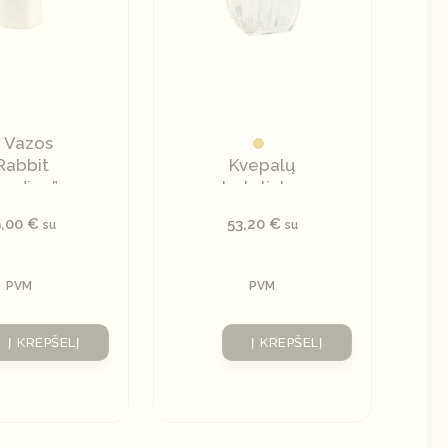
Vazos
Rabbit
Kvepalų
anding”
buteliukas
su
9,00
€
53,20
€
su
su
natūraliu
kristalu
PVM
PVM
Į KREPŠELĮ
Į KREPŠELĮ