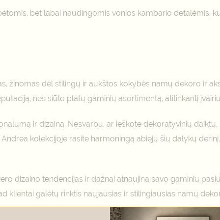
ebėtomis, bet labai naudingomis vonios kambario detalėmis, kur
as, žinomas dėl stilingų ir aukštos kokybės namų dekoro ir 
utaciją, nes siūlo platų gaminių asortimentą, atitinkantį įvairius
cionalumą ir dizainą. Nesvarbu, ar ieškote dekoratyvinių daiktų
ndrea kolekcijoje rasite harmoningą abiejų šių dalykų derinį. J
.
ro dizaino tendencijas ir dažnai atnaujina savo gaminių pasiūlą
ad klientai galėtų rinktis naujausias ir stilingiausias namų dek
namų dekoro pasaulyje. Jų įsipareigojimas sujungti formą ir fu