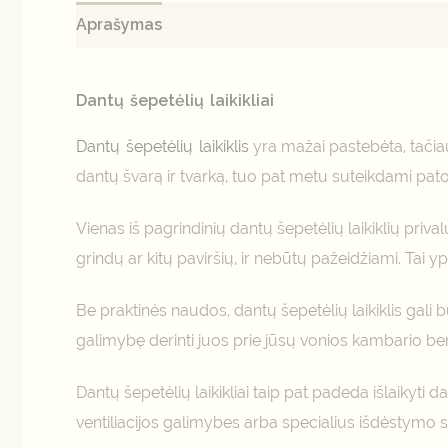
Aprašymas
Papildoma informacija
Atsiliepi
Dantų šepetėlių laikikliai
Dantų šepetėlių laikiklis
yra mažai pastebėta, tačiau
dantų švarą ir tvarką, tuo pat metu suteikdami pat
Vienas iš pagrindinių dantų šepetėlių laikiklių prival
grindų ar kitų paviršių, ir nebūtų pažeidžiami. Tai
Be praktinės naudos, dantų šepetėlių laikiklis gali 
galimybę derinti juos prie jūsų vonios kambario bend
Dantų šepetėlių laikikliai taip pat padeda išlaikyti d
ventiliacijos galimybes arba specialius išdėstymo 