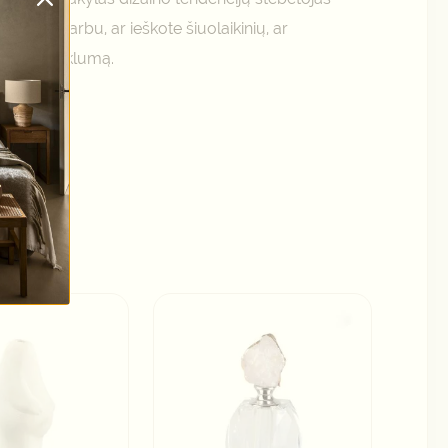
s. Nesvarbu, ar ieškote šiuolaikinių, ar
inį patrauklumą.