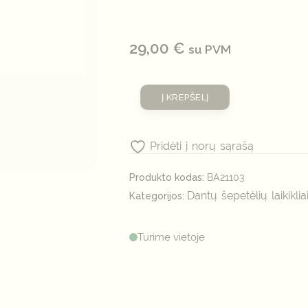
29,00
€
su PVM
Į KREPŠELĮ
Pridėti į norų sąrašą
Produkto kodas:
BA21103
Dantų šepetėlių laikiklia
Kategorijos:
Turime vietoje