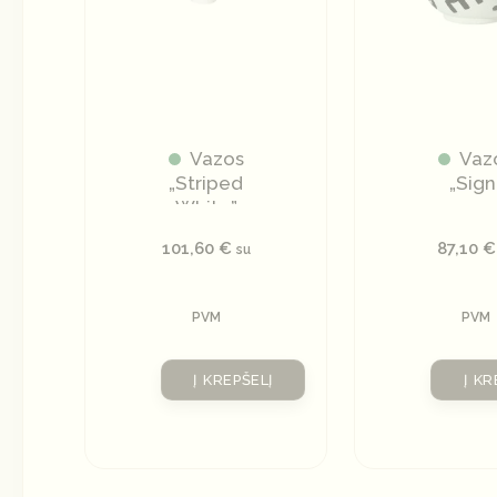
Vazos
Vaz
„Striped
„Sign
White”
101,60
€
87,10
€
su
PVM
PVM
Į KREPŠELĮ
Į KR