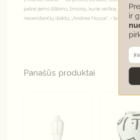
Pr
pelnė jiems ištikimų žmonių, kurie vertina jų gamin
ir 
nesenstančių daiktų, „Andrea House” – tai prekės že
nu
pir
Panašūs produktai