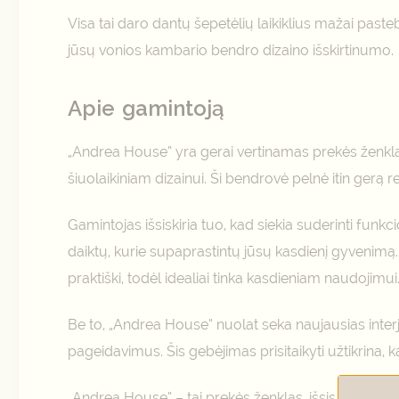
Visa tai daro dantų šepetėlių laikiklius mažai past
jūsų vonios kambario bendro dizaino išskirtinumo.
Apie gamintoją
„Andrea House” yra gerai vertinamas prekės ženkl
šiuolaikiniam dizainui. Ši bendrovė pelnė itin gerą rep
Gamintojas išsiskiria tuo, kad siekia suderinti funk
daiktų, kurie supaprastintų jūsų kasdienį gyvenimą. A
praktiški, todėl idealiai tinka kasdieniam naudojimui
Be to, „Andrea House” nuolat seka naujausias interje
pageidavimus. Šis gebėjimas prisitaikyti užtikrina, k
„Andrea House” – tai prekės ženklas, išsiskiriantis 