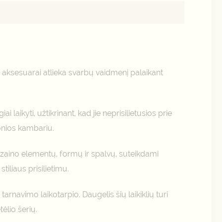
i aksesuarai atlieka svarbų vaidmenį palaikant
laikyti, užtikrinant, kad jie neprisilietusios prie
vonios kambariu.
 dizaino elementų, formų ir spalvų, suteikdami
iliaus prisilietimu.
tarnavimo laikotarpio. Daugelis šių laikiklių turi
ėlio šerių.