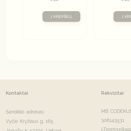
Į KREPŠELĮ
Į KR
Kontaktai
Rekvizitai
MB CODEKU
Sandėlio adresas:
306143531
Vyčio Kryžiaus g. 165
LT100015899
Jonučių k. 53305, Lietuva