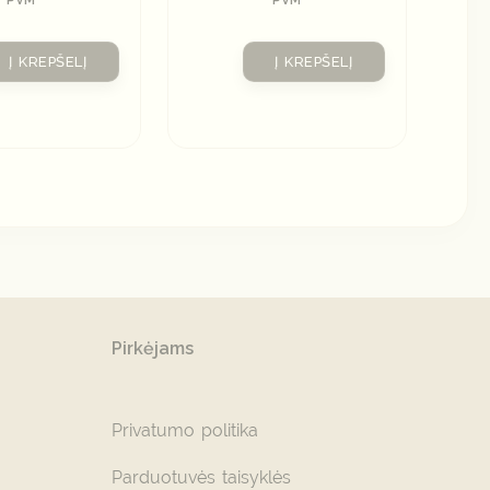
Į KREPŠELĮ
Į KREPŠELĮ
Pirkėjams
Privatumo politika
Parduotuvės taisyklės