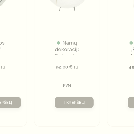
os
Namų
”
dekoracijos
„
Dekoratyvinė
st
lėkštė
92,00
€
4
su
su
PVM
EPŠELĮ
Į KREPŠELĮ