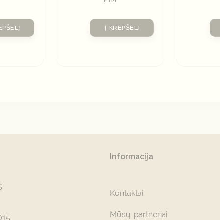
EPŠELĮ
Į KREPŠELĮ
Informacija
S
Kontaktai
Mūsų partneriai
015