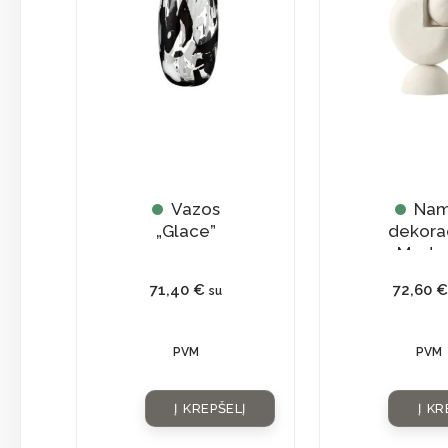
Vazos
Na
„Glace”
dekora
„Moder
71,40
€
72,60
€
su
PVM
PVM
Į KREPŠELĮ
Į KR