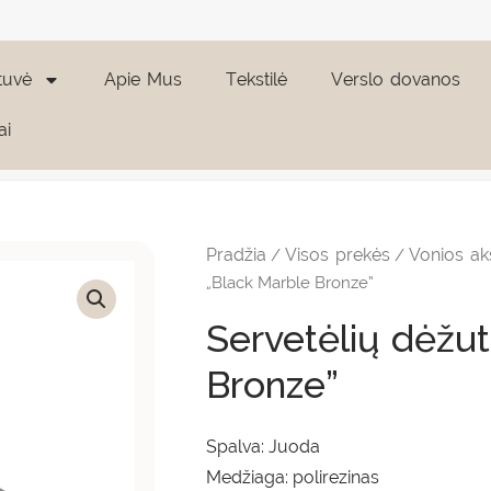
tuvė
Apie Mus
Tekstilė
Verslo dovanos
ai
Pradžia
Visos prekės
Vonios ak
/
/
„Black Marble Bronze”
Servetėlių dėžu
Bronze”
Spalva: Juoda
Medžiaga: polirezinas