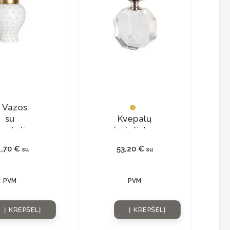
Vazos
su
Kvepalų
ngteliu
buteliukas
otties”
su
4,70
€
53,20
€
su
su
natūraliu
kristalu
PVM
PVM
Į KREPŠELĮ
Į KREPŠELĮ