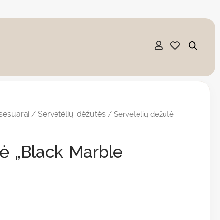
sesuarai
Servetėlių dėžutės
/
/ Servetėlių dėžutė
tė „Black Marble