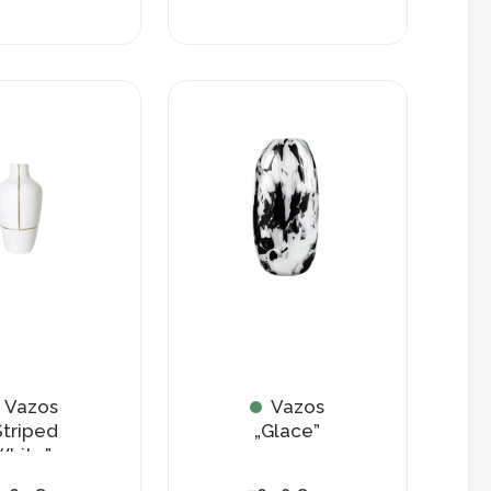
Vazos
Vazos
Striped
„Glace”
White”