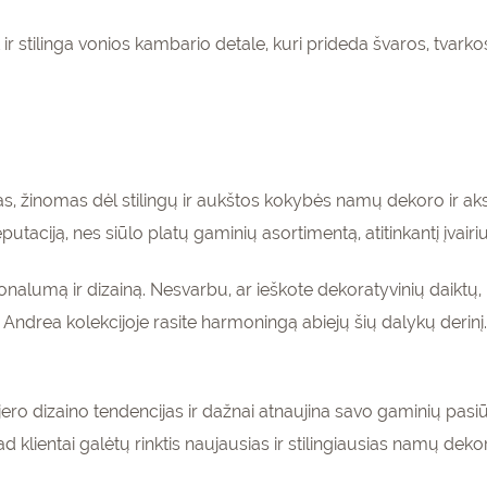
 ir stilinga vonios kambario detale, kuri prideda švaros, tvarkos
as, žinomas dėl stilingų ir aukštos kokybės namų dekoro ir 
utaciją, nes siūlo platų gaminių asortimentą, atitinkantį įvairius
cionalumą ir dizainą. Nesvarbu, ar ieškote dekoratyvinių daiktų
ndrea kolekcijoje rasite harmoningą abiejų šių dalykų derinį. J
.
ro dizaino tendencijas ir dažnai atnaujina savo gaminių pasiūlą
ad klientai galėtų rinktis naujausias ir stilingiausias namų dek