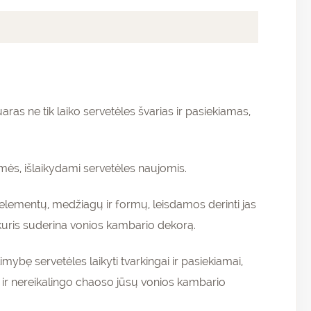
aras ne tik laiko servetėles švarias ir pasiekiamas,
mės, išlaikydami servetėles naujomis.
o elementų, medžiagų ir formų, leisdamos derinti jas
, kuris suderina vonios kambario dekorą.
ybę servetėles laikyti tvarkingai ir pasiekiamai,
os ir nereikalingo chaoso jūsų vonios kambario