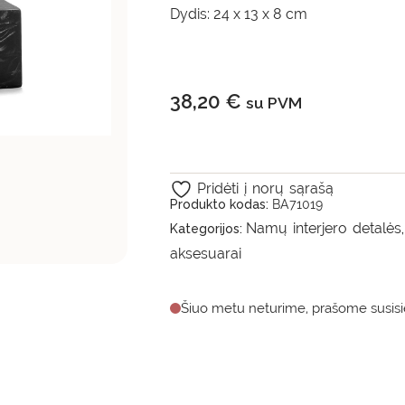
Dydis: 24 x 13 x 8 cm
38,20
€
su PVM
Pridėti į norų sąrašą
Produkto kodas:
BA71019
Namų interjero detalės
Kategorijos:
aksesuarai
Šiuo metu neturime, prašome susisie