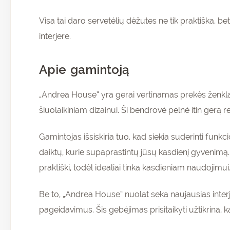
Visa tai daro servetėlių dėžutes ne tik praktiška, bet
interjere.
Apie gamintoją
„Andrea House” yra gerai vertinamas prekės ženkl
šiuolaikiniam dizainui. Ši bendrovė pelnė itin gerą rep
Gamintojas išsiskiria tuo, kad siekia suderinti funk
daiktų, kurie supaprastintų jūsų kasdienį gyvenimą. A
praktiški, todėl idealiai tinka kasdieniam naudojimui
Be to, „Andrea House” nuolat seka naujausias interje
pageidavimus. Šis gebėjimas prisitaikyti užtikrina, k