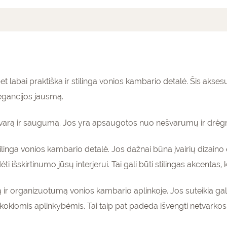
mai (0)
et labai praktiška ir stilinga vonios kambario detalė. Šis aksesu
legancijos jausmą.
ų švarą ir saugumą. Jos yra apsaugotos nuo nešvarumų ir drėg
tilinga vonios kambario detalė. Jos dažnai būna įvairių dizain
i išskirtinumo jūsų interjerui. Tai gali būti stilingas akcentas
 ir organizuotumą vonios kambario aplinkoje. Jos suteikia galim
et kokiomis aplinkybėmis. Tai taip pat padeda išvengti netvark