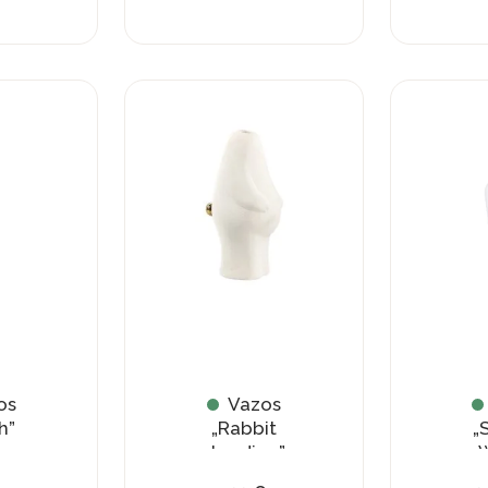
os
Vazos
h”
„Rabbit
„
standing”