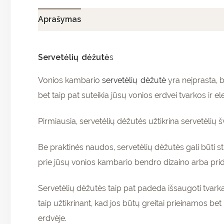
Aprašymas
Papildoma informacija
Atsiliepi
Servetėlių dėžutė
s
Vonios kambario
servetėlių dėžutė
yra neįprasta, b
bet taip pat suteikia jūsų vonios erdvei tvarkos ir e
Pirmiausia, servetėlių dėžutės užtikrina servetėli
Be praktinės naudos, servetėlių dėžutės gali būti s
prie jūsų vonios kambario bendro dizaino arba pridėt
Servetėlių dėžutės taip pat padeda išsaugoti tvarką
taip užtikrinant, kad jos būtų greitai prieinamos b
erdvėje.