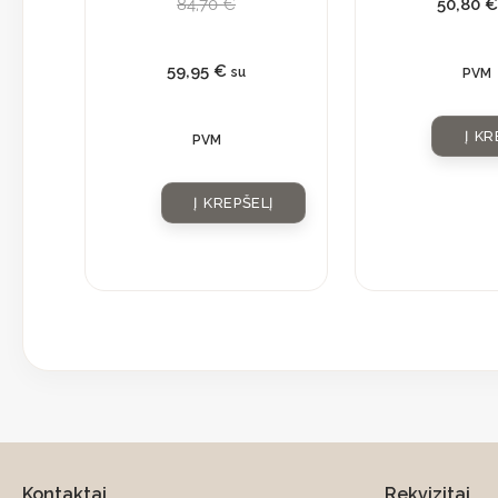
84,70
€
50,80
€
59,95
€
su
PVM
Į KR
PVM
Į KREPŠELĮ
Kontaktai
Rekvizitai