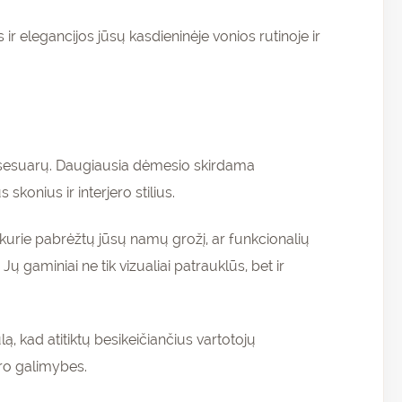
 ir elegancijos jūsų kasdieninėje vonios rutinoje ir
aksesuarų. Daugiausia dėmesio skirdama
 skonius ir interjero stilius.
, kurie pabrėžtų jūsų namų grožį, ar funkcionalių
ų gaminiai ne tik vizualiai patrauklūs, bet ir
, kad atitiktų besikeičiančius vartotojų
oro galimybes.