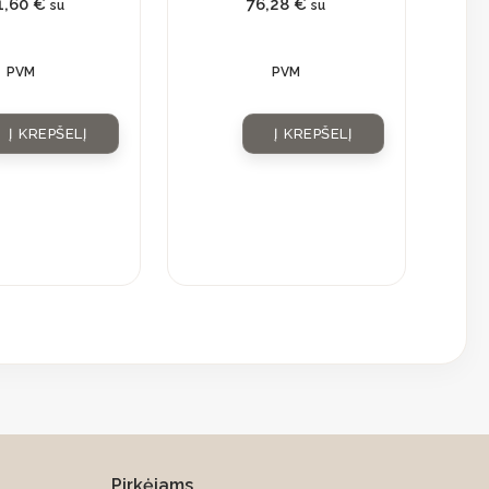
1,60
€
76,28
€
su
su
PVM
PVM
Į KREPŠELĮ
Į KREPŠELĮ
Pirkėjams