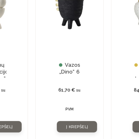
mų
Vazos
cijos
„Dino” 6
n”
da
„D
61,70
€
8
su
su
PVM
EPŠELĮ
Į KREPŠELĮ