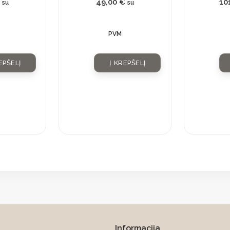
49,00
€
10
su
su
PVM
EPŠELĮ
Į KREPŠELĮ
Informacija