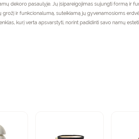
namų dekoro pasaulyje. Jų įsipareigojimas sujungti formą ir fu
ių grožį ir funkcionalumą, suteikiamą jų gyvenamosioms erdvėm
nklas, kurį verta apsvarstyti, norint padidinti savo namų estet