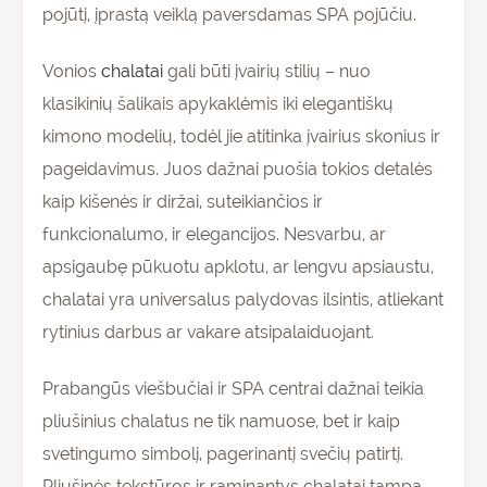
pojūtį, įprastą veiklą paversdamas SPA pojūčiu.
Vonios
chalatai
gali būti įvairių stilių – nuo
klasikinių šalikais apykaklėmis iki elegantiškų
kimono modelių, todėl jie atitinka įvairius skonius ir
pageidavimus. Juos dažnai puošia tokios detalės
kaip kišenės ir diržai, suteikiančios ir
funkcionalumo, ir elegancijos. Nesvarbu, ar
apsigaubę pūkuotu apklotu, ar lengvu apsiaustu,
chalatai yra universalus palydovas ilsintis, atliekant
rytinius darbus ar vakare atsipalaiduojant.
Prabangūs viešbučiai ir SPA centrai dažnai teikia
pliušinius chalatus ne tik namuose, bet ir kaip
svetingumo simbolį, pagerinantį svečių patirtį.
Pliušinės tekstūros ir raminantys chalatai tampa