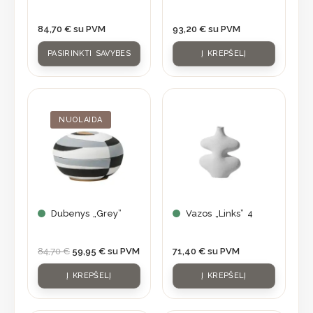
be
chosen
84,70
€
su PVM
93,20
€
su PVM
on
PASIRINKTI SAVYBES
Į KREPŠELĮ
the
product
page
Original
Current
price
price
was:
is:
NUOLAIDA
84,70 €.
59,95 €.
Dubenys „Grey”
Vazos „Links” 4
84,70
€
59,95
€
su PVM
71,40
€
su PVM
Į KREPŠELĮ
Į KREPŠELĮ