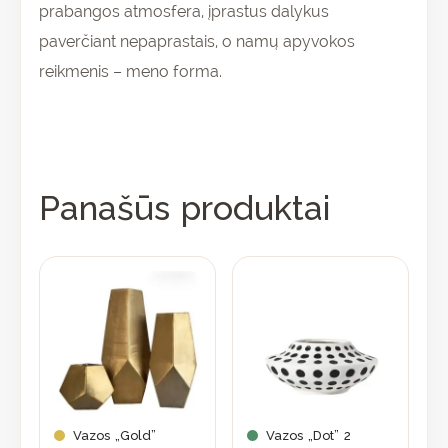
prabangos atmosfera, įprastus dalykus
paverčiant nepaprastais, o namų apyvokos
reikmenis – meno forma.
Panašūs produktai
This
product
has
multiple
variants.
The
options
may
Vazos „Gold”
Vazos „Dot” 2