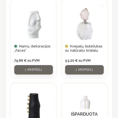
Namų dekoracijos
Kvepalų buteliukas
„Faces”
su natūraliu kristalu
79,86
€
su PVM
53,20
€
su PVM
Į KREPŠELĮ
Į KREPŠELĮ
IŠPARDUOTA