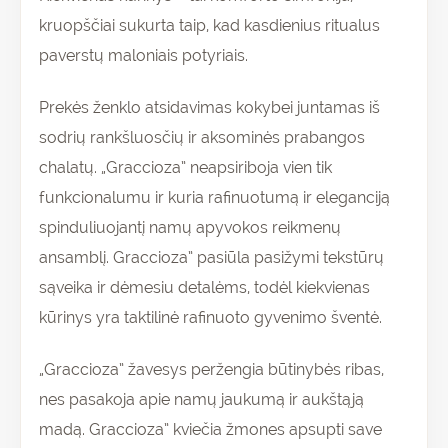
kruopščiai sukurta taip, kad kasdienius ritualus
paverstų maloniais potyriais.
Prekės ženklo atsidavimas kokybei juntamas iš
sodrių rankšluosčių ir aksominės prabangos
chalatų. „Graccioza” neapsiriboja vien tik
funkcionalumu ir kuria rafinuotumą ir eleganciją
spinduliuojantį namų apyvokos reikmenų
ansamblį. Graccioza” pasiūla pasižymi tekstūrų
sąveika ir dėmesiu detalėms, todėl kiekvienas
kūrinys yra taktilinė rafinuoto gyvenimo šventė.
„Graccioza” žavesys peržengia būtinybės ribas,
nes pasakoja apie namų jaukumą ir aukštąją
madą. Graccioza” kviečia žmones apsupti save