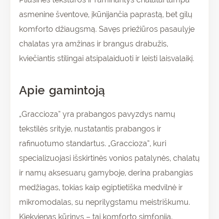
asmenine šventove, įkūnijančia paprastą, bet gilų
komforto džiaugsmą. Savęs priežiūros pasaulyje
chalatas yra amžinas ir brangus drabužis,
kviečiantis stilingai atsipalaiduoti ir leisti laisvalaikį.
Apie gamintoją
„Graccioza” yra prabangos pavyzdys namų
tekstilės srityje, nustatantis prabangos ir
rafinuotumo standartus. „Graccioza”, kuri
specializuojasi išskirtinės vonios patalynės, chalatų
ir namų aksesuarų gamyboje, derina prabangias
medžiagas, tokias kaip egiptietiška medvilnė ir
mikromodalas, su neprilygstamu meistriškumu.
Kiekvienas kūrinys – tai komforto simfonija,