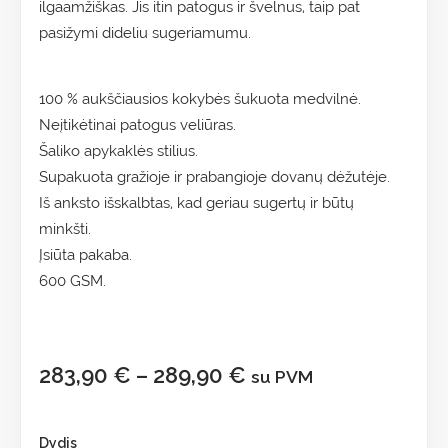
ilgaamžiškas. Jis itin patogus ir švelnus, taip pat
pasižymi dideliu sugeriamumu.
100 % aukščiausios kokybės šukuota medvilnė.
Neįtikėtinai patogus veliūras.
Šaliko apykaklės stilius.
Supakuota gražioje ir prabangioje dovanų dėžutėje.
Iš anksto išskalbtas, kad geriau sugertų ir būtų
minkšti.
Įsiūta pakaba.
600 GSM.
283,90
€
–
289,90
€
su PVM
Dydis