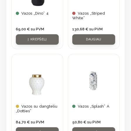
Vazos „Dino” 4
Vazos „Striped
White”
69,00
€
su PVM
130,68
€
su PVM
Į KREPŠELĮ
DAUGIAU
Vazos su dangteliu
Vazos „Splash” A
„Dotties”
84,70
€
su PVM
50,80
€
su PVM