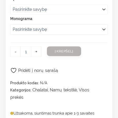
Monograma
-
+
Į KREPŠELĮ
Pridėti į norų sąrašą
Produkto kodas:
N/A
Chalatai
Namų tekstilė
Visos
Kategorijos:
,
,
prekės
Užsakoma, siuntimas trunka apie 1-3 savaites