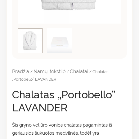
Pradžia
Namų tekstilė
Chalatai
/
/
/ Chalatas
„Portobello” LAVANDER
Chalatas „Portobello”
LAVANDER
Šis gryno veliūro vonios chalatas pagamintas iš
geriausios šukuotos medvilnės, todėl yra