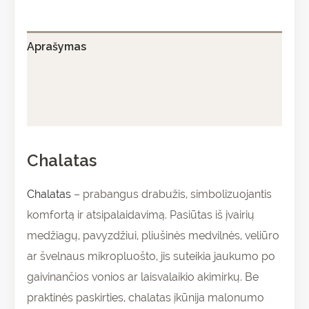
Aprašymas
Papildoma informacija
Atsiliepimai (0)
Chalatas
Chalatas
– prabangus drabužis, simbolizuojantis
komfortą ir atsipalaidavimą. Pasiūtas iš įvairių
medžiagų, pavyzdžiui, pliušinės medvilnės, veliūro
ar švelnaus mikropluošto, jis suteikia jaukumo po
gaivinančios vonios ar laisvalaikio akimirkų. Be
praktinės paskirties, chalatas įkūnija malonumo