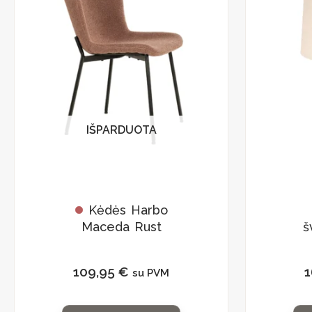
IŠPARDUOTA
Kėdės Harbo
Maceda Rust
š
109,95
€
1
su PVM