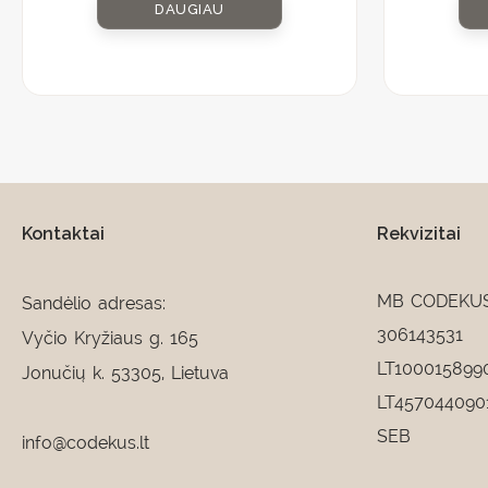
DAUGIAU
Kontaktai
Rekvizitai
MB CODEKU
Sandėlio adresas:
306143531
Vyčio Kryžiaus g. 165
LT100015899
Jonučių k. 53305, Lietuva
LT457044090
SEB
info@codekus.lt