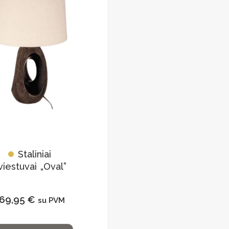
Staliniai
viestuvai „Oval”
69,95
€
su PVM