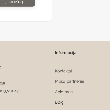
Į KREPŠELĮ
Informacija
S
Kontaktai
Mūsų partneriai
015
103721047
Apie mus
Blog