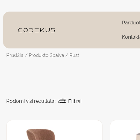
Pereiti
prie
turinio
Parduo
Kontakt
Pradžia
/ Produkto Spalva / Rust
Rodomi visi rezultatai: 2
FIltrai