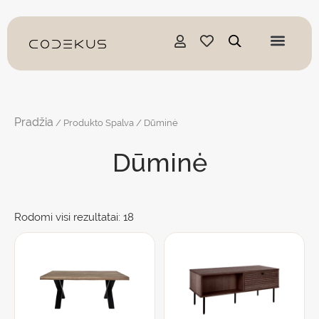
Pereiti
prie
turinio
Pradžia
/ Produkto Spalva / Dūminė
Dūminė
Rodomi visi rezultatai: 18