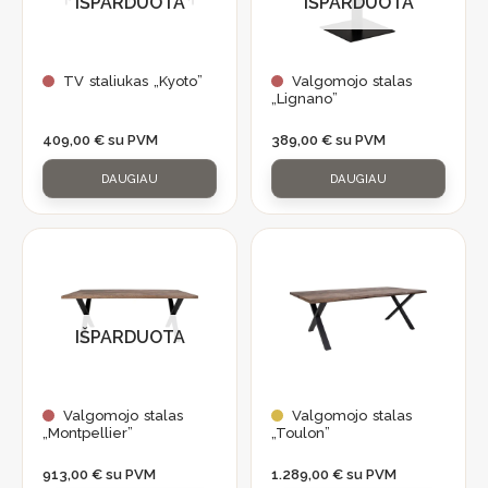
IŠPARDUOTA
IŠPARDUOTA
TV staliukas „Kyoto”
Valgomojo stalas
„Lignano”
409,00
€
su PVM
389,00
€
su PVM
DAUGIAU
DAUGIAU
IŠPARDUOTA
Valgomojo stalas
Valgomojo stalas
„Montpellier”
„Toulon”
913,00
€
su PVM
1.289,00
€
su PVM