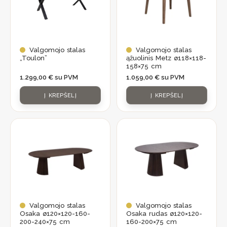
Valgomojo stalas
Valgomojo stalas
„Toulon”
ąžuolinis Metz ø118×118-
158×75 cm
1.299,00
€
su PVM
1.059,00
€
su PVM
Į KREPŠELĮ
Į KREPŠELĮ
Valgomojo stalas
Valgomojo stalas
Osaka ø120×120-160-
Osaka rudas ø120×120-
200-240×75 cm
160-200×75 cm