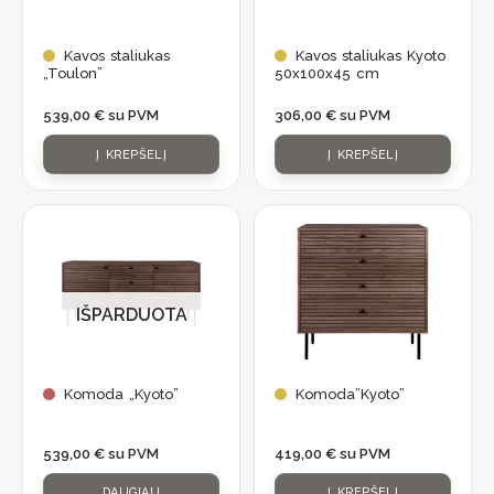
Kavos staliukas
Kavos staliukas Kyoto
„Toulon”
50x100x45 cm
539,00
€
su PVM
306,00
€
su PVM
Į KREPŠELĮ
Į KREPŠELĮ
IŠPARDUOTA
Komoda „Kyoto”
Komoda”Kyoto”
539,00
€
su PVM
419,00
€
su PVM
DAUGIAU
Į KREPŠELĮ