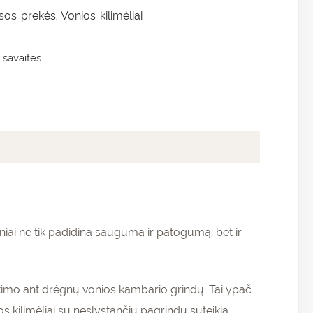
isos prekės
Vonios kilimėliai
,
 savaites
iai ne tik padidina saugumą ir patogumą, bet ir
ritimo ant drėgnų vonios kambario grindų. Tai ypač
kilimėliai su neslystančiu pagrindu suteikia