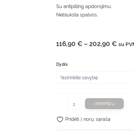
Su antipilling apdorojimu.
Nebluksta spalvos.
116,90
€
–
202,90
€
su PV
Dydis
Į KREPŠELĮ
Pridėti į norų sąrašą