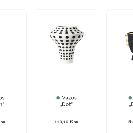
os
Vazos
h”
„Dot”
„
110,10
€
6
su
su