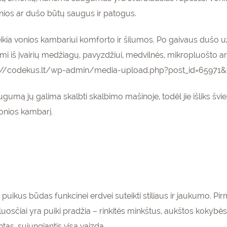
onios ar dušo būtų saugus ir patogus.
teikia vonios kambariui komforto ir šilumos. Po gaivaus dušo užl
i iš įvairių medžiagų, pavyzdžiui, medvilnės, mikropluošto ar 
ttps://codekus.lt/wp-admin/media-upload.php?post_id=6597
augumą jų galima skalbti skalbimo mašinoje, todėl jie išliks šviež
 vonios kambarį.
uikus būdas funkcinei erdvei suteikti stiliaus ir jaukumo. Pir
šluosčiai yra puiki pradžia – rinkitės minkštus, aukštos kokybės
ntas, sujungiantis visą vaizdą.