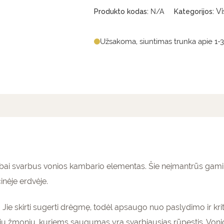
V
Produkto kodas:
N/A
Kategorijos:
Užsakoma, siuntimas trunka apie 1-3
mai (0)
bai svarbus vonios kambario elementas. Šie neįmantrūs gamin
inėje erdvėje.
ą. Jie skirti sugerti drėgmę, todėl apsaugo nuo paslydimo ir k
 žmonių, kuriems saugumas yra svarbiausias rūpestis. Vonios 