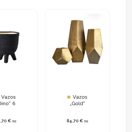
This
product
has
multiple
variants.
The
options
may
be
chosen
on
Vazos
Vazos
the
Dino” 6
„Gold”
product
page
1,70
€
84,70
€
su
su