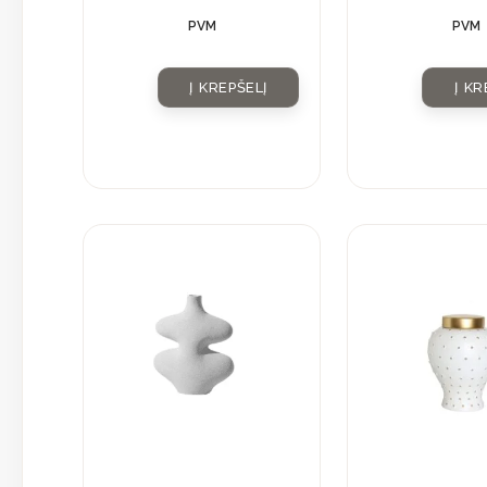
PVM
PVM
Į KREPŠELĮ
Į KR