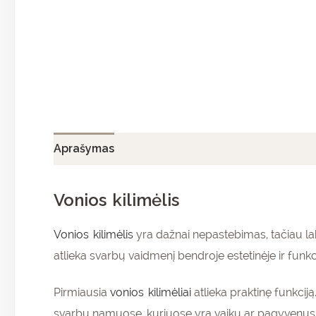
Aprašymas
Papildoma informacija
Atsiliepi
Vonios kilimėlis
Vonios kilimėlis
yra dažnai nepastebimas, tačiau la
atlieka svarbų vaidmenį bendroje estetinėje ir funkc
Pirmiausia
vonios kilimėliai
atlieka praktinę funkcij
svarbu namuose, kuriuose yra vaikų ar pagyvenusių