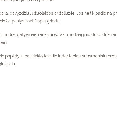
ila, pavyzdžiui, užuolaidos ar žaliuzės. Jos ne tik padidina pr
eidžia paslysti ant šlapių grindų.
iui, dekoratyviniais rankšluosčiais, medžiaginiu dušo dėže ar
barį.
rie papildytų pasirinktą tekstilę ir dar labiau suasmenintų erd
globsčiu.