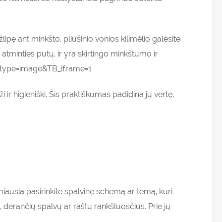
ipę ant minkšto, pliušinio vonios kilimėlio galėsite
atminties putų, ir yra skirtingo minkštumo ir
1&type=image&TB_iframe=1
i ir higieniški. Šis praktiškumas padidina jų vertę,
miausia pasirinkite spalvinę schemą ar temą, kuri
, derančių spalvų ar raštų rankšluosčius. Prie jų