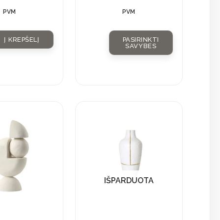
PVM
PVM
Į KREPŠELĮ
PASIRINKTI
SAVYBES
IŠPARDUOTA