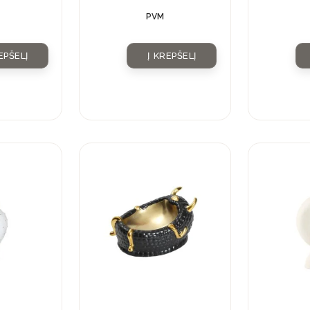
PVM
EPŠELĮ
Į KREPŠELĮ