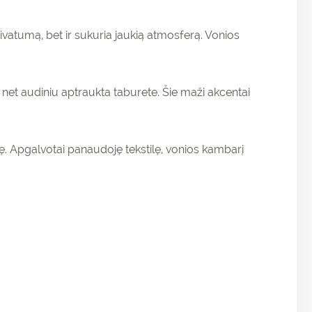
ivatumą, bet ir sukuria jaukią atmosferą. Vonios
 net audiniu aptraukta taburete. Šie maži akcentai
vę. Apgalvotai panaudoję tekstilę, vonios kambarį