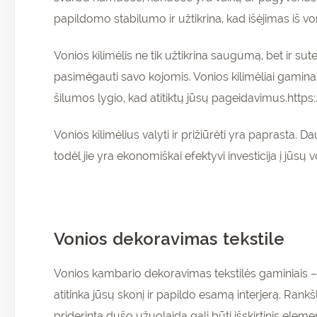
papildomo stabilumo ir užtikrina, kad išėjimas iš v
Vonios kilimėlis ne tik užtikrina saugumą, bet ir su
pasimėgauti savo kojomis. Vonios kilimėliai gaminam
šilumos lygio, kad atitiktų jūsų pageidavimus.h
Vonios kilimėlius valyti ir prižiūrėti yra paprasta. D
todėl jie yra ekonomiškai efektyvi investicija į jūsų
Vonios dekoravimas tekstile
Vonios kambario dekoravimas tekstilės gaminiais – p
atitinka jūsų skonį ir papildo esamą interjerą. Rank
priderinta dušo užuolaida gali būti išskirtinis eleme