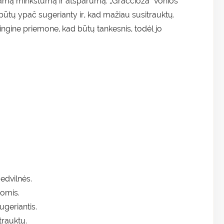
gstamą minkštumą ir atsparumą. „Graccioza” vonios
ad būtų ypač sugerianty ir, kad mažiau susitrauktų.
lingine priemone, kad būtų tankesnis, todėl jo
edvilnės.
jomis.
ugeriantis.
trauktų.