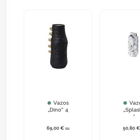
Vazos
Vaz
„Dino” 4
„Splas
A
69,00
€
50,80
€
su