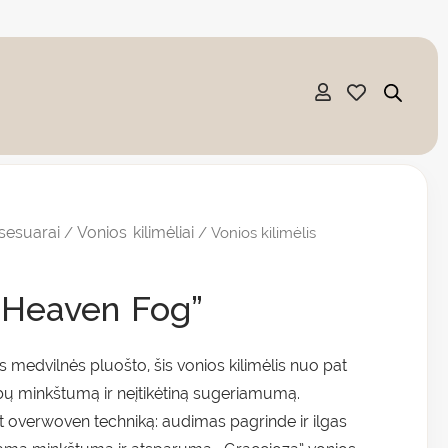
:
sesuarai
Vonios kilimėliai
/
/ Vonios kilimėlis
0 €
ugh
 „Heaven Fog”
90 €
medvilnės pluošto, šis vonios kilimėlis nuo pat
bų minkštumą ir neįtikėtiną sugeriamumą.
t overwoven techniką: audimas pagrinde ir ilgas