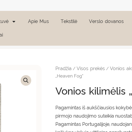
tuvė
Apie Mus
Tekstilė
Verslo dovanos
ai
produkto
Price
kiekis:
range
Vonios
Pradžia
Visos prekės
Vonios ak
/
/
kilimėlis
116,9
"Heaven
„Heaven Fog”
Fog"
thro
Vonios kilimėlis
202,
Pagamintas iš aukščiausios kokybės 
pirmojo naudojimo suteikia nuosta
Pagamintas Portugalijoje, naudojan