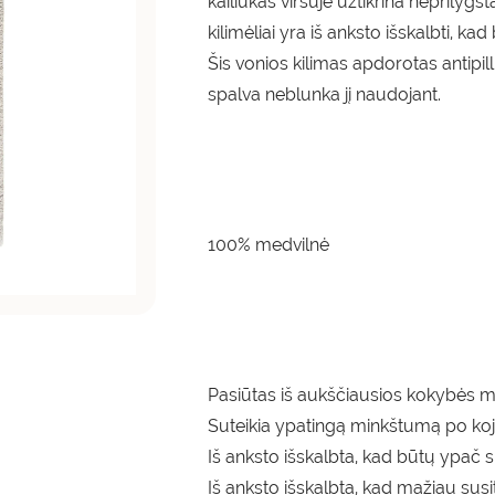
kailiukas viršuje užtikrina neprily
kilimėliai yra iš anksto išskalbti, k
Šis vonios kilimas apdorotas antipil
spalva neblunka jį naudojant.
100% medvilnė
Pasiūtas iš aukščiausios kokybės m
Suteikia ypatingą minkštumą po ko
Iš anksto išskalbta, kad būtų ypač s
Iš anksto išskalbta, kad mažiau susi