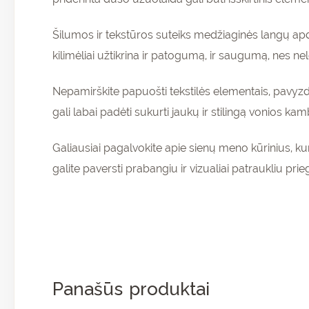
Šilumos ir tekstūros suteiks medžiaginės langų apda
kilimėliai užtikrina ir patogumą, ir saugumą, nes nel
Nepamirškite papuošti tekstilės elementais, pavyzdž
gali labai padėti sukurti jaukų ir stilingą vonios kam
Galiausiai pagalvokite apie sienų meno kūrinius, ku
galite paversti prabangiu ir vizualiai patraukliu prie
Panašūs produktai