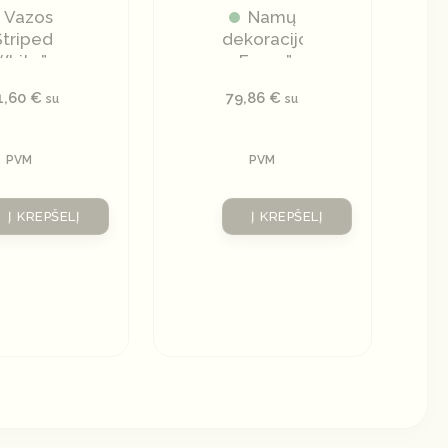
Vazos
Namų
Striped
dekoracijos
White”
„Faces”
1,60
€
79,86
€
su
su
PVM
PVM
Į KREPŠELĮ
Į KREPŠELĮ