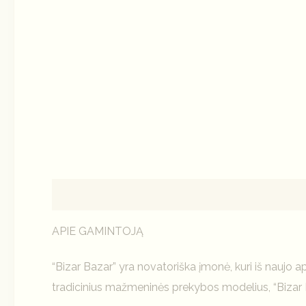
Aprašymas
Papildoma informacija
Atsiliepi
APIE GAMINTOJĄ
“Bizar Bazar” yra novatoriška įmonė, kuri iš naujo
tradicinius mažmeninės prekybos modelius, “Bizar B