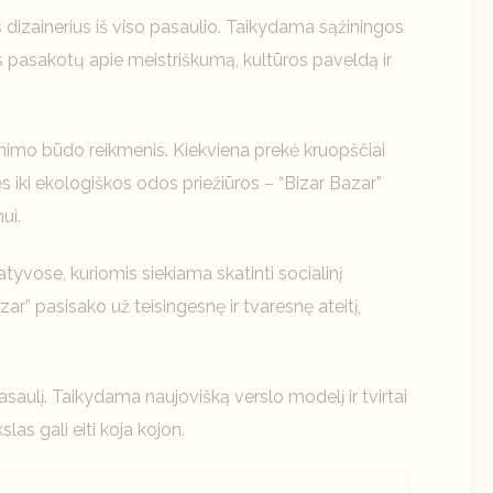
s dizainerius iš viso pasaulio. Taikydama sąžiningos
pasakotų apie meistriškumą, kultūros paveldą ir
enimo būdo reikmenis. Kiekviena prekė kruopščiai
iki ekologiškos odos priežiūros – “Bizar Bazar”
ui.
iatyvose, kuriomis siekiama skatinti socialinį
” pasisako už teisingesnę ir tvaresnę ateitį,
 pasaulį. Taikydama naujovišką verslo modelį ir tvirtai
las gali eiti koja kojon.