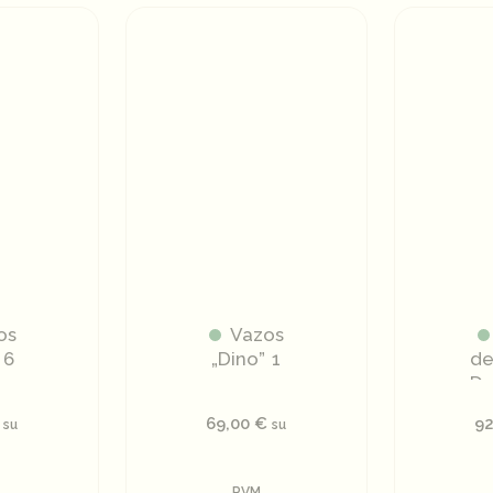
os
Vazos
 6
„Dino” 1
de
De
69,00
€
9
su
su
PVM