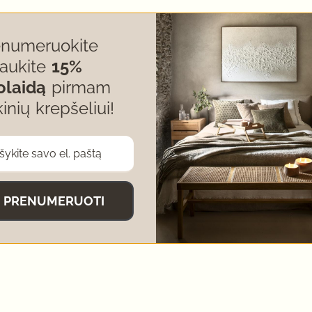
enumeruokite
gaukite
15%
olaidą
pirmam
kinių krepšeliui!
a įsigiję šį produktą.
PRENUMERUOTI