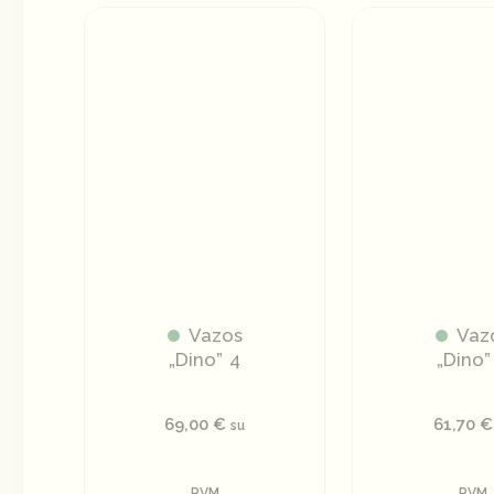
Vazos
Vaz
„Dino” 4
„Dino”
69,00
€
61,70
€
su
PVM
PVM