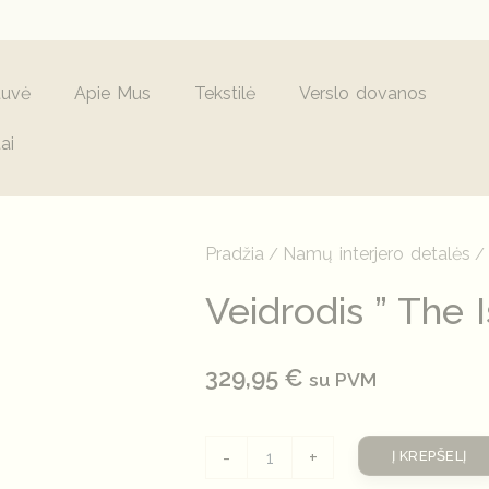
tuvė
Apie Mus
Tekstilė
Verslo dovanos
ai
produkto
kiekis:
Veidrodis
Pradžia
Namų interjero detalės
/
"
The
Veidrodis ” The 
Island
Dressing"
329,95
€
su PVM
-
+
Į KREPŠELĮ