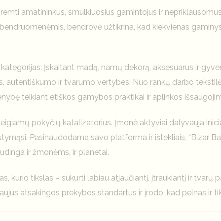
as remti amatininkus, smulkiuosius gamintojus ir nepriklausomu
bendruomenėmis, bendrovė užtikrina, kad kiekvienas gaminys 
 kategorijas. Įskaitant madą, namų dekorą, aksesuarus ir gyv
autentiškumo ir tvarumo vertybes. Nuo rankų darbo tekstilės 
enybę teikiant etiškos gamybos praktikai ir aplinkos išsaugojim
ir teigiamų pokyčių katalizatorius. Įmonė aktyviai dalyvauja inic
mąsi. Pasinaudodama savo platforma ir ištekliais, “Bizar Bazar
udinga ir žmonėms, ir planetai.
, kurio tikslas – sukurti labiau atjaučiantį, įtraukiantį ir tvarų
ujus atsakingos prekybos standartus ir įrodo, kad pelnas ir tiks