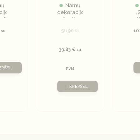
mų
Namų
cijos
dekoracijos
„
n”
Ąsotis
56,90
€
10
su
39,83
€
su
EPŠELĮ
PVM
Į KREPŠELĮ