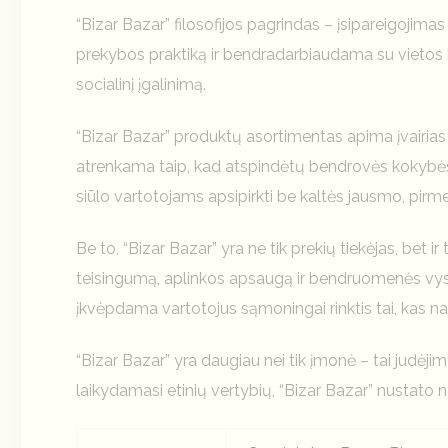
“Bizar Bazar” filosofijos pagrindas – įsipareigojim
prekybos praktiką ir bendradarbiaudama su vietos 
socialinį įgalinimą.
“Bizar Bazar” produktų asortimentas apima įvairias
atrenkama taip, kad atspindėtų bendrovės kokybės, 
siūlo vartotojams apsipirkti be kaltės jausmo, pirm
Be to, “Bizar Bazar” yra ne tik prekių tiekėjas, bet 
teisingumą, aplinkos apsaugą ir bendruomenės vysty
įkvėpdama vartotojus sąmoningai rinktis tai, kas na
“Bizar Bazar” yra daugiau nei tik įmonė – tai judėjimas
laikydamasi etinių vertybių, “Bizar Bazar” nustato na