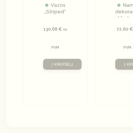
Vazos
Na
„Striped”
dekora
„Moder
130,68
€
72,60
€
su
PVM
PVM
Į KREPŠELĮ
Į KR