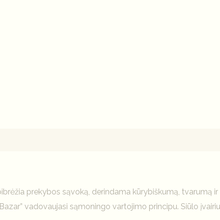
mai (0)
 apibrėžia prekybos sąvoką, derindama kūrybiškumą, tvarumą i
azar” vadovaujasi sąmoningo vartojimo principu. Siūlo įvairiu