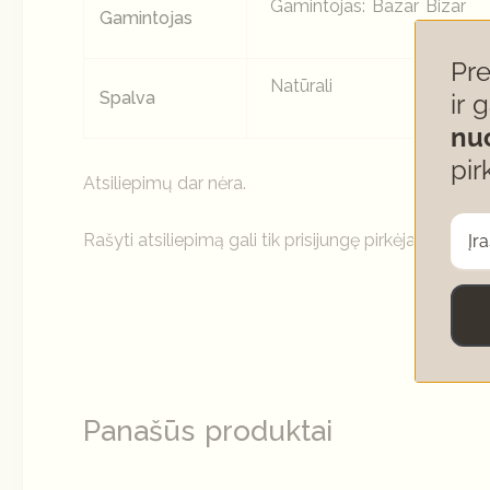
Gamintojas: Bazar Bizar
Gamintojas
Pr
Natūrali
Spalva
ir 
nu
pir
Atsiliepimų dar nėra.
Rašyti atsiliepimą gali tik prisijungę pirkėjai, kurie yr
Panašūs produktai