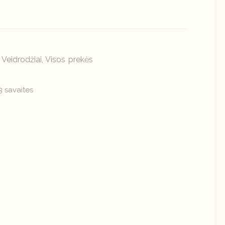
Veidrodžiai
Visos prekės
,
,
3 savaites