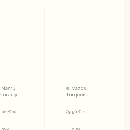
Namų
Vazos
koracijos
„Turquoise”
koratyvinė
lėkštė
2,00
€
79,90
€
su
su
PVM
PVM