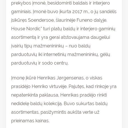
prekybos įmonė, besidominti baldais ir interjero
gaminiais. Įmonė buvo įkurta 2017 m., o jų sandėlis
įsikūręs Soendersoe, šiaurinėje Funeno dalyje.
House Nordic“ turi platų baldų ir interjero gaminių
asortimentą ir yra gerai atstovaujama daugeliui
įvairių tipų mažmenininkų – nuo baldų
parduotuvių iki internetinių mažmenininkų, gėlių
parduotuvių ir sodo centrų.
Įmonę įkūrė Henrikas Jørgensenas, o viskas
prasidėjo Henriko virtuvėje. Pajutęs, kad rinkoje yra
nepatenkinta paklausa, Henrikas pradėjo rinkti
nedidelę baldų kolekciją. Buvo sukurtas baldų
asortimentas, pasižymintis aukšta verte už
prieinamas kainas.