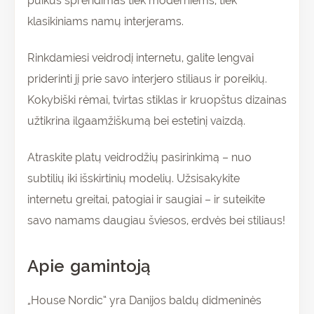
puikus sprendimas tiek moderniems, tiek
klasikiniams namų interjerams.
Rinkdamiesi veidrodį internetu, galite lengvai
priderinti jį prie savo interjero stiliaus ir poreikių.
Kokybiški rėmai, tvirtas stiklas ir kruopštus dizainas
užtikrina ilgaamžiškumą bei estetinį vaizdą.
Atraskite platų veidrodžių pasirinkimą – nuo
subtilių iki išskirtinių modelių. Užsisakykite
internetu greitai, patogiai ir saugiai – ir suteikite
savo namams daugiau šviesos, erdvės bei stiliaus!
Apie gamintoją
„House Nordic“ yra Danijos baldų didmeninės