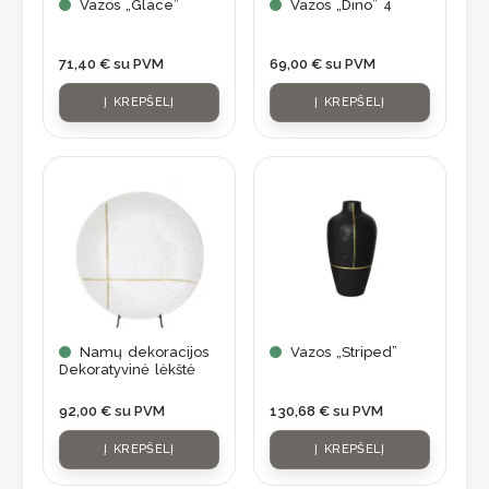
Vazos „Glace”
Vazos „Dino” 4
71,40
€
su PVM
69,00
€
su PVM
Į KREPŠELĮ
Į KREPŠELĮ
Namų dekoracijos
Vazos „Striped”
Dekoratyvinė lėkštė
92,00
€
su PVM
130,68
€
su PVM
Į KREPŠELĮ
Į KREPŠELĮ