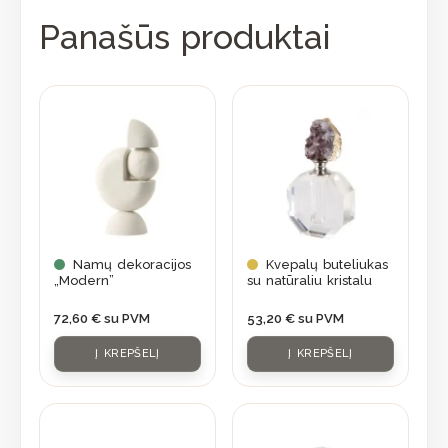
Panašūs produktai
Namų dekoracijos
Kvepalų buteliukas
„Modern”
su natūraliu kristalu
72,60
€
su PVM
53,20
€
su PVM
Į KREPŠELĮ
Į KREPŠELĮ