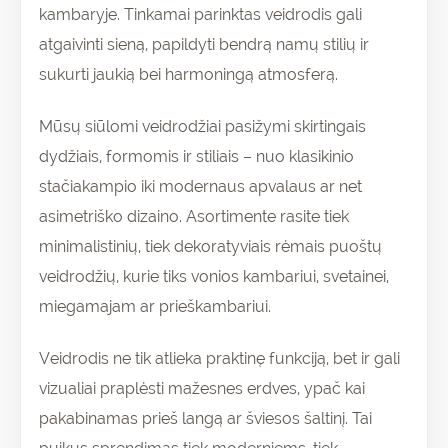
kambaryje. Tinkamai parinktas veidrodis gali
atgaivinti sieną, papildyti bendrą namų stilių ir
sukurti jaukią bei harmoningą atmosferą.
Mūsų siūlomi veidrodžiai pasižymi skirtingais
dydžiais, formomis ir stiliais – nuo klasikinio
stačiakampio iki modernaus apvalaus ar net
asimetriško dizaino. Asortimente rasite tiek
minimalistinių, tiek dekoratyviais rėmais puoštų
veidrodžių, kurie tiks vonios kambariui, svetainei,
miegamajam ar prieškambariui.
Veidrodis ne tik atlieka praktinę funkciją, bet ir gali
vizualiai praplėsti mažesnes erdves, ypač kai
pakabinamas prieš langą ar šviesos šaltinį. Tai