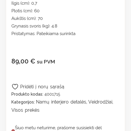
Ilgis (cm): 0,7
Plotis (cm): 60
Aukštis (cm): 70
Grynasis svoris (kg): 4.8
Pristatymas: Pateikiama surinkta
89,00
€
su PVM
Pridėti į norų sąrašą
Produkto kodas:
4001715
Namų interjero detalės
Veidrodžiai
Kategorijos:
,
,
Visos prekės
Šiuo metu neturime, prašome susisiekti dėl