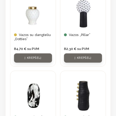
Vazos su dangteliu
Vazos „Pillar”
„Dotties”
84,70
€
su PVM
82,30
€
su PVM
Į KREPŠELĮ
Į KREPŠELĮ