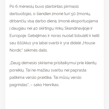
Po 6 mėnesių buvo įdarbintas pirmasis
darbuotojas, o šiandien įmonė turi 50 žmonių,
dirbančių visą darbo dieną. Įmonė eksportuojama
į daugiau nei 40 skirtingų rinkų Skandinavijoje ir
Europoje. Gebėjimas ir noras nuolat tobulėti ir kelti
sau iššūkius yra labai svarbi ir yra didelė „House
Nordic“ sėkmės dalis.
„Daug dėmesio skiriame prisitaikymui prie klientų
poreikių. Tai ne mažiau svarbu nei paprasta
patikima verslo praktika. Tai mūsų verslo
pagrindas“, – sako Henrikas.