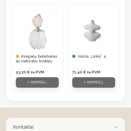
Kvepalų buteliukas
Vazos „Links” 4
su natūraliu kristalu
53,20
€
su PVM
71,40
€
su PVM
Į KREPŠELĮ
Į KREPŠELĮ
Kontaktai