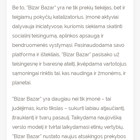
Be to, “Bizar Bazar” yra ne tik prekių tiekėjas, bet ir
teigiamų pokyčių katalizatorius. Įmonė aktyviai
dalyvauja iniciatyvose, kuriomis siekiama skatinti
socialinį teisingumą, aplinkos apsaugą ir
bendruomenės vystymąsi. Pasinaudodama savo
platforma ir ištekliais, “Bizar Bazar” pasisako už
teisingesnę ir tvaresnę ateitį, įkvėpdama vartotojus
sąmoningai rinktis tai, kas naudinga ir žmonėms, ir
planetai.
“Bizar Bazar” yra daugiau nei tik įmonė – tai
judėjimas, kurio tikslas – sukurti labiau atjaučiantį,
įtraukiantį ir tvarų pasaulį. Taikydama naujovišką
verslo modelį ir tvirtai laikydamasi etinių vertybių,
“Bizar Bazar” nustato naujus atsakingos prekybos