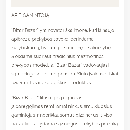
Atsiliepimai (0)
APIE GAMINTOJĄ
“Bizar Bazar” yra novatoriška įmonė, kuri iš naujo
apibrėžia prekybos sąvoką, derindama
kūrybiškumą, tvarumą ir socialinę atsakomybę.
Siekdama sugriauti tradicinius mažmeninės
prekybos modelius, “Bizar Bazar” vadovaujasi
sąmoningo vartojimo principu. Siūlo įvairius etiškai
pagamintus ir ekologiškus produktus.
“Bizar Bazar” filosofijos pagrindas –
įsipareigojimas remti amatininkus, smulkiuosius
gamintojus ir nepriklausomus dizainerius iš viso
pasaulio. Taikydama sąžiningos prekybos praktiką