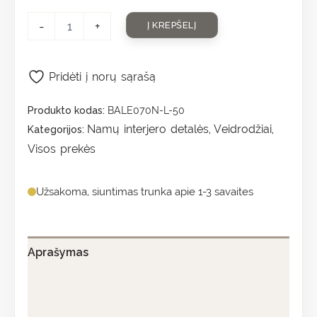
-
+
Į KREPŠELĮ
Pridėti į norų sąrašą
Produkto kodas:
BALE070N-L-50
Namų interjero detalės
Veidrodžiai
Kategorijos:
,
,
Visos prekės
Užsakoma, siuntimas trunka apie 1-3 savaites
Aprašymas
Papildoma informacija