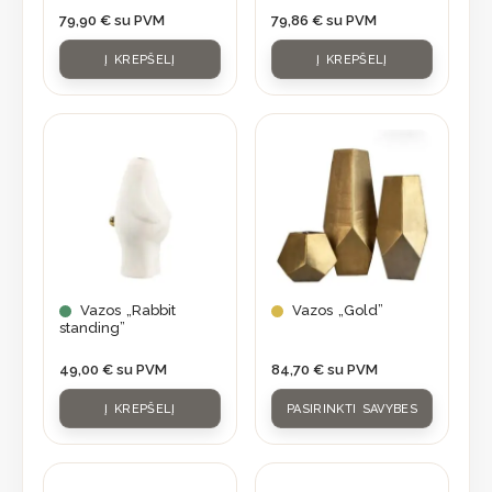
79,90
€
su PVM
79,86
€
su PVM
Į KREPŠELĮ
Į KREPŠELĮ
This
product
has
multiple
variants.
The
options
may
Vazos „Rabbit
Vazos „Gold”
standing”
be
chosen
49,00
€
su PVM
84,70
€
su PVM
on
Į KREPŠELĮ
PASIRINKTI SAVYBES
the
product
page