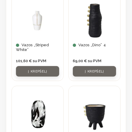
Vazos „Striped
Vazos „Dino” 4
White”
101,60
€
su PVM
69,00
€
su PVM
Į KREPŠELĮ
Į KREPŠELĮ