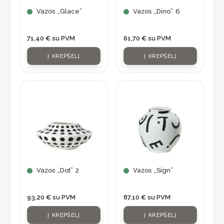
Vazos „Glace”
Vazos „Dino” 6
71,40
€
su PVM
61,70
€
su PVM
Į KREPŠELĮ
Į KREPŠELĮ
Vazos „Dot” 2
Vazos „Sign”
93,20
€
su PVM
87,10
€
su PVM
Į KREPŠELĮ
Į KREPŠELĮ