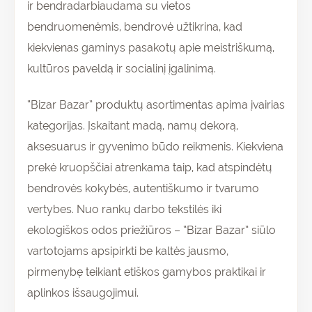
ir bendradarbiaudama su vietos
bendruomenėmis, bendrovė užtikrina, kad
kiekvienas gaminys pasakotų apie meistriškumą,
kultūros paveldą ir socialinį įgalinimą.
“Bizar Bazar” produktų asortimentas apima įvairias
kategorijas. Įskaitant madą, namų dekorą,
aksesuarus ir gyvenimo būdo reikmenis. Kiekviena
prekė kruopščiai atrenkama taip, kad atspindėtų
bendrovės kokybės, autentiškumo ir tvarumo
vertybes. Nuo rankų darbo tekstilės iki
ekologiškos odos priežiūros – “Bizar Bazar” siūlo
vartotojams apsipirkti be kaltės jausmo,
pirmenybę teikiant etiškos gamybos praktikai ir
aplinkos išsaugojimui.