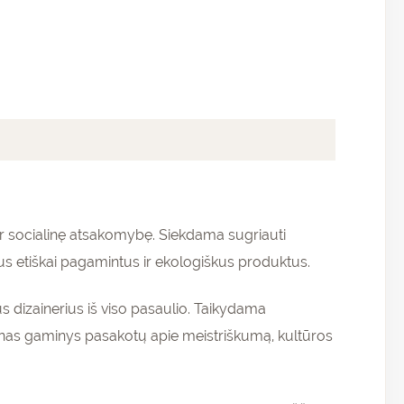
ir socialinę atsakomybę. Siekdama sugriauti
us etiškai pagamintus ir ekologiškus produktus.
s dizainerius iš viso pasaulio. Taikydama
enas gaminys pasakotų apie meistriškumą, kultūros