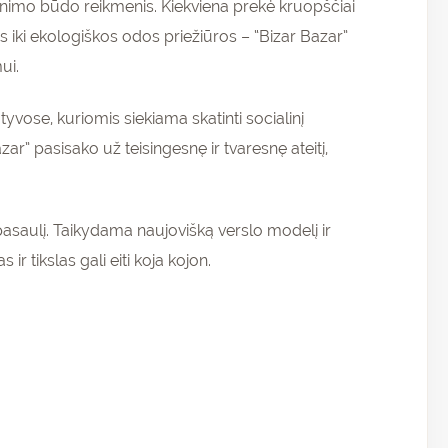
enimo būdo reikmenis. Kiekviena prekė kruopščiai
iki ekologiškos odos priežiūros – “Bizar Bazar”
ui.
atyvose, kuriomis siekiama skatinti socialinį
” pasisako už teisingesnę ir tvaresnę ateitį,
rų pasaulį. Taikydama naujovišką verslo modelį ir
r tikslas gali eiti koja kojon.