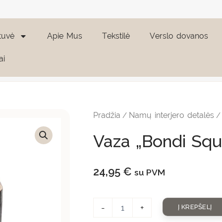
tuvė
Apie Mus
Tekstilė
Verslo dovanos
ai
produkto
kiekis:
Vaza
Pradžia
Namų interjero detalės
/
"Bondi
Square"
Vaza „Bondi Squ
24,95
€
su PVM
-
+
Į KREPŠELĮ