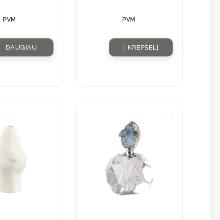
PVM
PVM
DAUGIAU
Į KREPŠELĮ