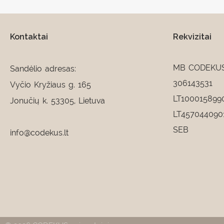
Kontaktai
Rekvizitai
MB CODEKU
Sandėlio adresas:
306143531
Vyčio Kryžiaus g. 165
LT100015899
Jonučių k. 53305, Lietuva
LT457044090
SEB
info@codekus.lt