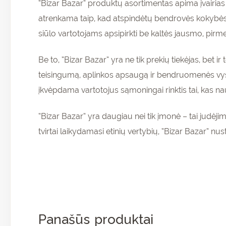
“Bizar Bazar” produktų asortimentas apima įvairias
atrenkama taip, kad atspindėtų bendrovės kokybės, 
siūlo vartotojams apsipirkti be kaltės jausmo, pirm
Be to, “Bizar Bazar” yra ne tik prekių tiekėjas, bet i
teisingumą, aplinkos apsaugą ir bendruomenės vysty
įkvėpdama vartotojus sąmoningai rinktis tai, kas na
“Bizar Bazar” yra daugiau nei tik įmonė – tai judėjima
tvirtai laikydamasi etinių vertybių, “Bizar Bazar” nus
Panašūs produktai