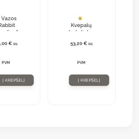
Vazos
Rabbit
Kvepalų
anding”
buteliukas
su
9,00
€
53,20
€
su
su
natūraliu
kristalu
PVM
PVM
Į KREPŠELĮ
Į KREPŠELĮ