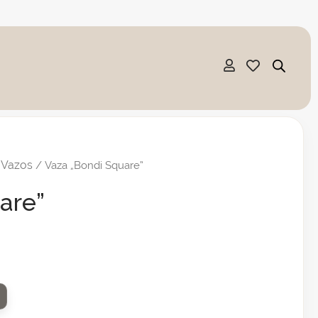
Vazos
/
/ Vaza „Bondi Square”
are”