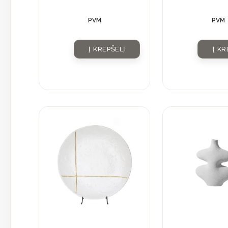
PVM
PVM
Į KREPŠELĮ
Į KR