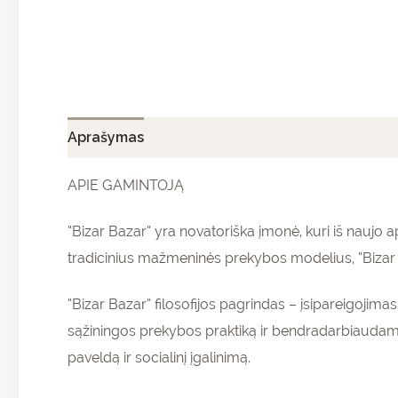
Aprašymas
Papildoma informacija
Atsiliepi
APIE GAMINTOJĄ
“Bizar Bazar” yra novatoriška įmonė, kuri iš nauj
tradicinius mažmeninės prekybos modelius, “Bizar B
“Bizar Bazar” filosofijos pagrindas – įsipareigojim
sąžiningos prekybos praktiką ir bendradarbiaudam
paveldą ir socialinį įgalinimą.