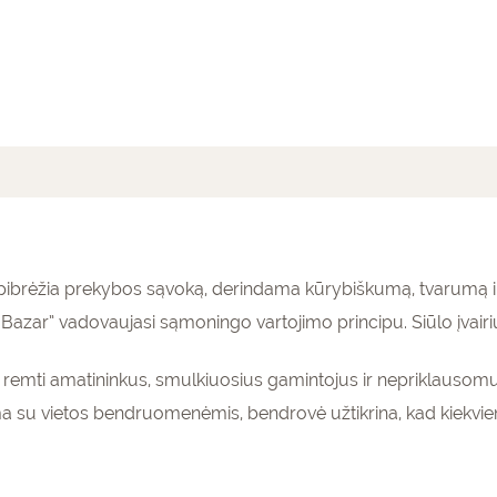
mai (0)
o apibrėžia prekybos sąvoką, derindama kūrybiškumą, tvarumą 
azar” vadovaujasi sąmoningo vartojimo principu. Siūlo įvairi
as remti amatininkus, smulkiuosius gamintojus ir nepriklausomu
a su vietos bendruomenėmis, bendrovė užtikrina, kad kiekvi