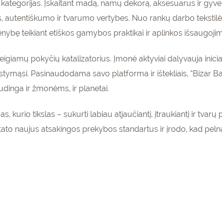
 kategorijas. Įskaitant madą, namų dekorą, aksesuarus ir gyv
autentiškumo ir tvarumo vertybes. Nuo rankų darbo tekstilės 
enybę teikiant etiškos gamybos praktikai ir aplinkos išsaugojim
r teigiamų pokyčių katalizatorius. Įmonė aktyviai dalyvauja inici
mąsi. Pasinaudodama savo platforma ir ištekliais, “Bizar Bazar
udinga ir žmonėms, ir planetai.
s, kurio tikslas – sukurti labiau atjaučiantį, įtraukiantį ir tva
tato naujus atsakingos prekybos standartus ir įrodo, kad pelnas i