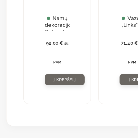
Namų
Vaz
dekoracijos
„Links”
Dekoratyvinė
lėkštė
92,00
€
71,40
€
su
PVM
PVM
Į KREPŠELĮ
Į KR