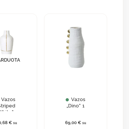
ARDUOTA
Vazos
Vazos
Striped
„Dino” 1
White”
0,68
€
69,00
€
su
su