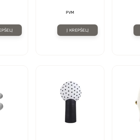
kristalu
PVM
EPŠELĮ
Į KREPŠELĮ