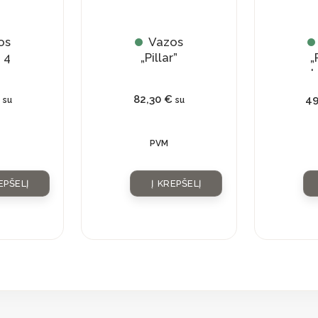
os
Vazos
 4
„Pillar”
„
st
82,30
€
4
su
su
PVM
EPŠELĮ
Į KREPŠELĮ