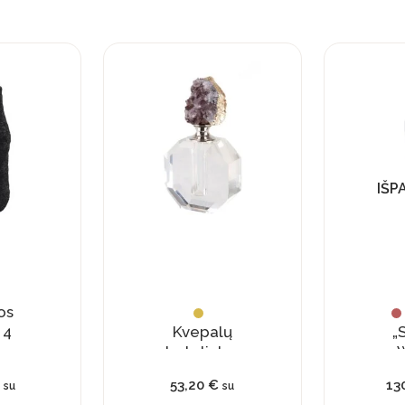
IŠP
os
 4
Kvepalų
„
buteliukas
su
€
53,20
€
13
su
su
natūraliu