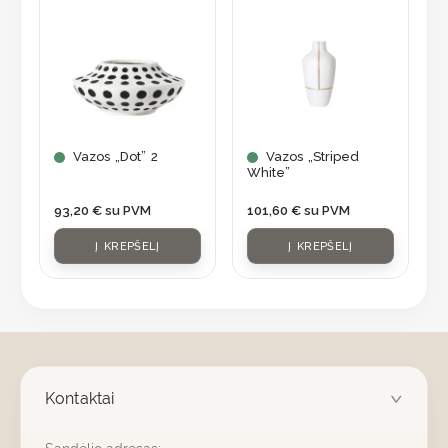
Vazos „Dot” 2
Vazos „Striped
White”
93,20
€
su PVM
101,60
€
su PVM
Į KREPŠELĮ
Į KREPŠELĮ
Kontaktai