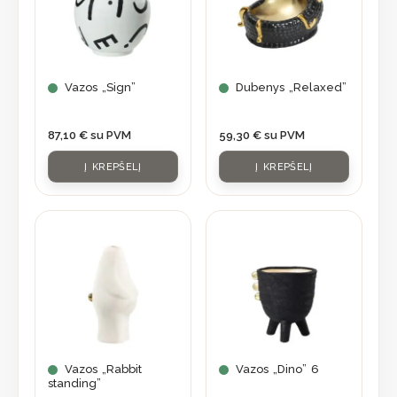
Vazos „Sign”
Dubenys „Relaxed”
87,10
€
su PVM
59,30
€
su PVM
Į KREPŠELĮ
Į KREPŠELĮ
Vazos „Rabbit
Vazos „Dino” 6
standing”