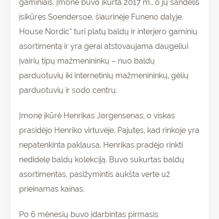
gaminiais. Įmonė buvo įkurta 2017 m., o jų sandėlis
įsikūręs Soendersoe, šiaurinėje Funeno dalyje.
House Nordic“ turi platų baldų ir interjero gaminių
asortimentą ir yra gerai atstovaujama daugeliui
įvairių tipų mažmenininkų – nuo baldų
parduotuvių iki internetinių mažmenininkų, gėlių
parduotuvių ir sodo centrų.
Įmonę įkūrė Henrikas Jørgensenas, o viskas
prasidėjo Henriko virtuvėje. Pajutęs, kad rinkoje yra
nepatenkinta paklausa, Henrikas pradėjo rinkti
nedidelę baldų kolekciją. Buvo sukurtas baldų
asortimentas, pasižymintis aukšta verte už
prieinamas kainas.
Po 6 mėnesių buvo įdarbintas pirmasis