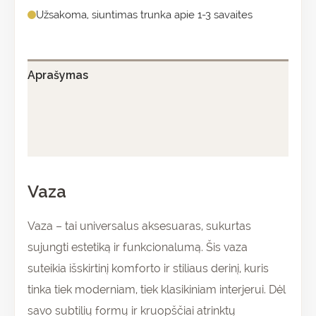
Užsakoma, siuntimas trunka apie 1-3 savaites
Aprašymas
Papildoma informacija
Atsiliepimai (0)
Vaza
Vaza – tai universalus aksesuaras, sukurtas
sujungti estetiką ir funkcionalumą. Šis vaza
suteikia išskirtinį komforto ir stiliaus derinį, kuris
tinka tiek moderniam, tiek klasikiniam interjerui. Dėl
savo subtilių formų ir kruopščiai atrinktų