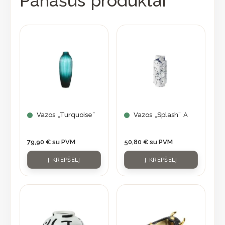
Panašūs produktai
Vazos „Turquoise”
Vazos „Splash” A
79,90
€
su PVM
50,80
€
su PVM
Į KREPŠELĮ
Į KREPŠELĮ