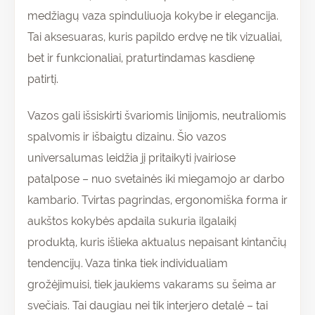
medžiagų vaza spinduliuoja kokybe ir elegancija.
Tai aksesuaras, kuris papildo erdvę ne tik vizualiai,
bet ir funkcionaliai, praturtindamas kasdienę
patirtį.
Vazos gali išsiskirti švariomis linijomis, neutraliomis
spalvomis ir išbaigtu dizainu. Šio vazos
universalumas leidžia jį pritaikyti įvairiose
patalpose – nuo svetainės iki miegamojo ar darbo
kambario. Tvirtas pagrindas, ergonomiška forma ir
aukštos kokybės apdaila sukuria ilgalaikį
produktą, kuris išlieka aktualus nepaisant kintančių
tendencijų. Vaza tinka tiek individualiam
grožėjimuisi, tiek jaukiems vakarams su šeima ar
svečiais. Tai daugiau nei tik interjero detalė – tai