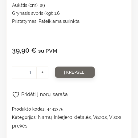
Aukštis (cm): 29
Grynasis svoris (kg): 1.6
Pristatymas: Pateikiama surinkta
39,90
€
su PVM
-
+
Į KREPŠELĮ
Pridėti į norų sąrašą
Produkto kodas:
4441375
Namų interjero detalės
Vazos
Visos
Kategorijos:
,
,
prekės