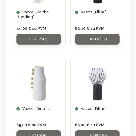
Vazos „Rabbit
Vazos „Pillar”
standing”
49,00
€
su PVM
82,30
€
su PVM
Į KREPŠELĮ
Į KREPŠELĮ
Vazos „Dino” 1
Vazos „Pillar”
69,00
€
su PVM
69,00
€
su PVM
Į KREPŠELĮ
Į KREPŠELĮ