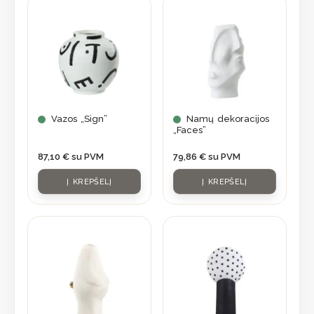
Vazos „Sign”
Namų dekoracijos
„Faces”
87,10
€
su PVM
79,86
€
su PVM
Į KREPŠELĮ
Į KREPŠELĮ