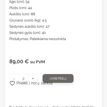
Ilgis (cm): 54
Plotis (cm): 44
Aukštis (cm): 88
Grynasis svoris (kg): 4.5
Sėdynės aukštis (cm): 47
Sėdynės gylis (cm): 40
Pristatymas: Pateikiama nesurinkta
89,00
€
su PVM
-
+
Į KREPŠELĮ
Pridėti į norų sąrašą