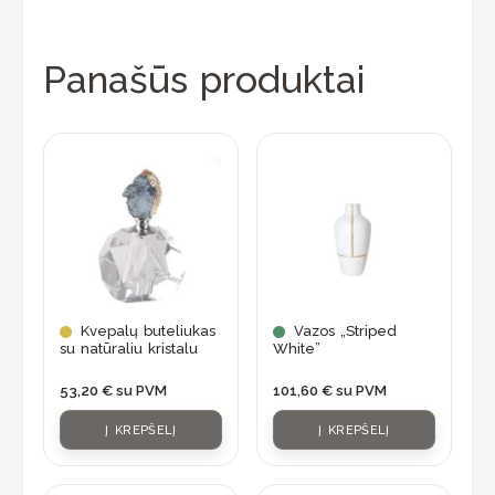
Panašūs produktai
Kvepalų buteliukas
Vazos „Striped
su natūraliu kristalu
White”
53,20
€
su PVM
101,60
€
su PVM
Į KREPŠELĮ
Į KREPŠELĮ