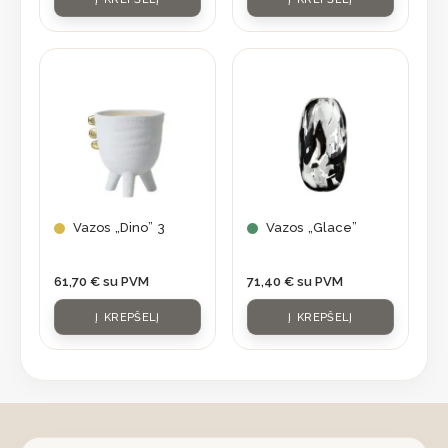
Vazos „Dino” 3
Vazos „Glace”
61,70
€
su PVM
71,40
€
su PVM
Į KREPŠELĮ
Į KREPŠELĮ