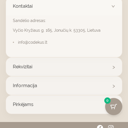
Kontaktai
Sandėlio adresas:
Vyčio Kryžiaus g. 165, Jonučių k. 53305, Lietuva
info@codekus.lt
Rekvizitai
Informacija
0
Pirkėjams
F
I