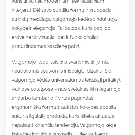
kuris tinka tiek moderniam, tiek klasikiniam
interjerui. Dėl savo subtilių formų ir kruopščiai
atrinktų medžiagų valgomojo kėdė spinduliuoja
kokybe ir elegancija. Tai baldas, kuris papildo
erdvę ne tik vizualiai, bet ir funkcionaliai,
praturtindamas kasdienę patirtį.
Valgomojo kėdė išsiskiria švariomis linijomis,
neutraliomis spalvomis ir išbaigtu dizainu. Šio
valgomojo kėdės universalumas leidžia jį pritaikyti
įvairiose patalpose – nuo svetainės iki miegamojo
ar darbo kambario. Tvirtas pagrindas,
ergonomiška forma ir aukštos kokybės apdaila
sukuria ilgalaikį produktą, kuris išlieka aktualus
nepaisant kintančių tendencijų. Valgomojo kėdė
tinka tiek individualiam poilsiui, tiek jaukiems