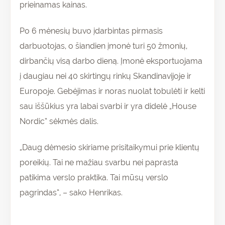
prieinamas kainas.
Po 6 mėnesių buvo įdarbintas pirmasis
darbuotojas, o šiandien įmonė turi 50 žmonių,
dirbančių visą darbo dieną. Įmonė eksportuojama
į daugiau nei 40 skirtingų rinkų Skandinavijoje ir
Europoje. Gebėjimas ir noras nuolat tobulėti ir kelti
sau iššūkius yra labai svarbi ir yra didelė „House
Nordic“ sėkmės dalis.
„Daug dėmesio skiriame prisitaikymui prie klientų
poreikių. Tai ne mažiau svarbu nei paprasta
patikima verslo praktika. Tai mūsų verslo
pagrindas“, – sako Henrikas.