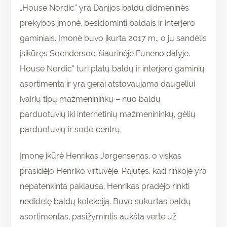
„House Nordic“ yra Danijos baldų didmeninės
prekybos įmonė, besidominti baldais ir interjero
gaminiais. Įmonė buvo įkurta 2017 m., o jų sandėlis
įsikūręs Soendersoe, šiaurinėje Funeno dalyje.
House Nordic“ turi platų baldų ir interjero gaminių
asortimentą ir yra gerai atstovaujama daugeliui
įvairių tipų mažmenininkų – nuo baldų
parduotuvių iki internetinių mažmenininkų, gėlių
parduotuvių ir sodo centrų.
Įmonę įkūrė Henrikas Jørgensenas, o viskas
prasidėjo Henriko virtuvėje. Pajutęs, kad rinkoje yra
nepatenkinta paklausa, Henrikas pradėjo rinkti
nedidelę baldų kolekciją. Buvo sukurtas baldų
asortimentas, pasižymintis aukšta verte už