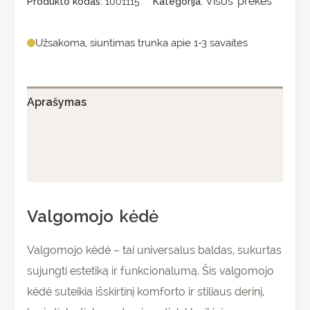
Visos prekės
Produkto kodas:
1001115
Kategorija:
Užsakoma, siuntimas trunka apie 1-3 savaites
Aprašymas
Papildoma informacija
Atsiliepimai (0)
Valgomojo kėdė
Valgomojo kėdė – tai universalus baldas, sukurtas
sujungti estetiką ir funkcionalumą. Šis valgomojo
kėdė suteikia išskirtinį komforto ir stiliaus derinį,