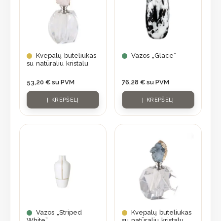
Kvepalų buteliukas
Vazos „Glace”
su natūraliu kristalu
53,20
€
su PVM
76,28
€
su PVM
Į KREPŠELĮ
Į KREPŠELĮ
Vazos „Striped
Kvepalų buteliukas
White”
su natūraliu kristalu