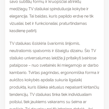
savo subtilių formų ir kruopščiai atrinktų
medžiagų TV staliukai spinduliuoja kokybe ir
elegancija. Tai baldas, kuris papildo erdvę ne tik
vizualiai, bet ir funkcionaliai, praturtindamas
kasdienę patirtį.
TV staliukas išsiskiria švariomis linijomis,
neutraliomis spalvomis ir išbaigtu dizainu. Šio TV
staliuko universalumas leidžia jį pritaikyti įvairiose
patalpose – nuo svetainės iki miegamojo ar darbo
kambario. Tvirtas pagrindas, ergonomiška forma ir
aukštos kokybės apdaila sukuria ilgalaikį
produktą, kuris išlieka aktualus nepaisant kintančių
tendencijų. TV staliukas tinka tiek individualiam
poilsiui, tiek jaukiems vakarams su šeima ar