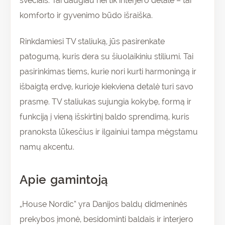
svečiais. Tai daugiau nei tik interjero detalė – tai
komforto ir gyvenimo būdo išraiška.
Rinkdamiesi TV staliuką, jūs pasirenkate
patogumą, kuris dera su šiuolaikiniu stiliumi. Tai
pasirinkimas tiems, kurie nori kurti harmoningą ir
išbaigtą erdvę, kurioje kiekviena detalė turi savo
prasmę. TV staliukas sujungia kokybę, formą ir
funkciją į vieną išskirtinį baldo sprendimą, kuris
pranoksta lūkesčius ir ilgainiui tampa mėgstamu
namų akcentu.
Apie gamintoją
„House Nordic“ yra Danijos baldų didmeninės
prekybos įmonė, besidominti baldais ir interjero