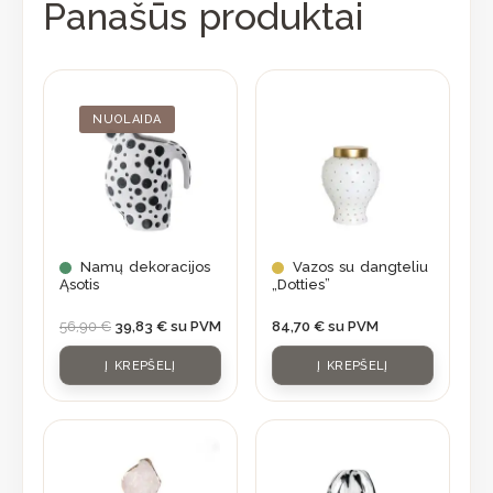
Panašūs produktai
Original
Current
price
price
was:
is:
NUOLAIDA
56,90 €.
39,83 €.
Namų dekoracijos
Vazos su dangteliu
Ąsotis
„Dotties”
56,90
€
39,83
€
su PVM
84,70
€
su PVM
Į KREPŠELĮ
Į KREPŠELĮ