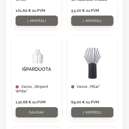
101,60
€
su PVM
53,20
€
su PVM
Į KREPŠELĮ
Į KREPŠELĮ
IŠPARDUOTA
Vazos „Striped
Vazos „Pillar”
White”
130,68
€
su PVM
69,00
€
su PVM
DAUGIAU
Į KREPŠELĮ