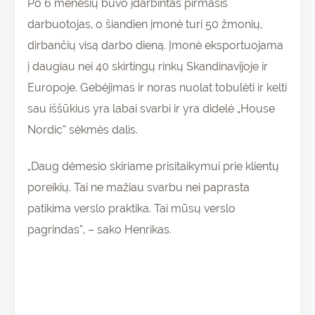
Po 6 mėnesių buvo įdarbintas pirmasis
darbuotojas, o šiandien įmonė turi 50 žmonių,
dirbančių visą darbo dieną. Įmonė eksportuojama
į daugiau nei 40 skirtingų rinkų Skandinavijoje ir
Europoje. Gebėjimas ir noras nuolat tobulėti ir kelti
sau iššūkius yra labai svarbi ir yra didelė „House
Nordic“ sėkmės dalis.
„Daug dėmesio skiriame prisitaikymui prie klientų
poreikių. Tai ne mažiau svarbu nei paprasta
patikima verslo praktika. Tai mūsų verslo
pagrindas“, – sako Henrikas.