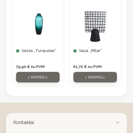
Vazos „Turquoise”
Vaza „Pillar”
79,90
€
su PVM
61,70
€
su PVM
Į KREPŠELĮ
Į KREPŠELĮ
Kontaktai