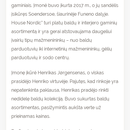
gaminiais. Įmonė buvo įkurta 2017 m., o jų sandėlis
įsikūręs Soendersoe, šiaurinėje Funeno dalyje.
House Nordic“ turi platų baldų ir interjero gaminių
asortimentą ir yra gerai atstovaujama daugeliui
įvairių tipų mažmenininkų – nuo baldų
parduotuvių iki internetinių mažmenininkų, gėlių
parduotuvių ir sodo centrų.
Įmonę įkūrė Henrikas Jørgensenas, o viskas
prasidėjo Henriko virtuvėje. Pajutęs, kad rinkoje yra
nepatenkinta paklausa, Henrikas pradėjo rinkti
nedidelę baldų kolekciją. Buvo sukurtas baldų
asortimentas, pasižymintis aukšta verte už
prieinamas kainas.