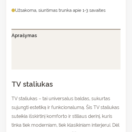
Užsakoma, siuntimas trunka apie 1-3 savaites
Aprašymas
Papildoma informacija
Atsiliepimai (0)
TV staliukas
TV staliukas – tai universalus baldas, sukurtas
sujungti estetiką ir funkcionalumą. Šis TV staliukas
suteikia išskirtinį komforto ir stiliaus derinį, kuris
tinka tiek moderniam, tiek klasikiniam interjerui. Dėl