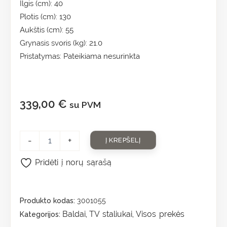
Ilgis (cm): 40
Plotis (cm): 130
Aukštis (cm): 55
Grynasis svoris (kg): 21.0
Pristatymas: Pateikiama nesurinkta
339,00
€
su PVM
-
+
Į KREPŠELĮ
Pridėti į norų sąrašą
Produkto kodas:
3001055
Baldai
TV staliukai
Visos prekės
Kategorijos:
,
,