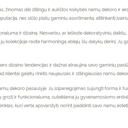
as, žinomas dėl stilingų ir aukštos kokybės namų dekoro ir 
utaciją, nes siūlo platų gaminių asortimentą, atitinkantį įvairius
cionalumą ir dizainą. Nesvarbu, ar ieškote dekoratyvinių daiktų
 kolekcijoje rasite harmoningą abiejų šių dalykų derinį. Jų gamin
ro dizaino tendencijas ir dažnai atnaujina savo gaminių pasiūlą
ad klientai galėtų rinktis naujausias ir stilingiausias namų dek
namų dekoro pasaulyje. Jų įsipareigojimas sujungti formą ir fu
ių grožį ir funkcionalumą, suteikiamą jų gyvenamosioms erdvėm
nklas, kurį verta apsvarstyti, norint padidinti savo namų estet