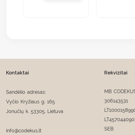
Kontaktai
Rekvizitai
MB CODEKU
Sandėlio adresas:
306143531
Vyčio Kryžiaus g. 165
LT100015899
Jonučių k. 53305, Lietuva
LT457044090
SEB
info@codekus.lt