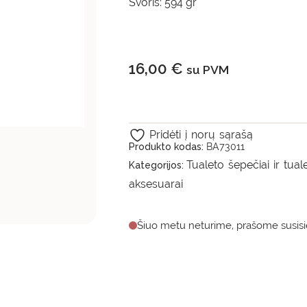
Svoris: 594 gr
16,00
€
su PVM
Pridėti į norų sąrašą
Produkto kodas:
BA73011
Tualeto šepečiai ir tuale
Kategorijos:
aksesuarai
Šiuo metu neturime, prašome susisie