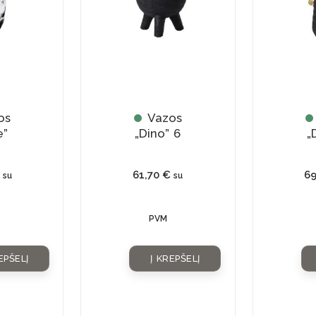
os
Vazos
e”
„Dino” 6
„
61,70
€
6
su
su
PVM
EPŠELĮ
Į KREPŠELĮ