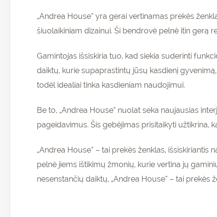
„Andrea House” yra gerai vertinamas prekės ženkl
šiuolaikiniam dizainui. Ši bendrovė pelnė itin gerą rep
Gamintojas išsiskiria tuo, kad siekia suderinti funk
daiktų, kurie supaprastintų jūsų kasdienį gyvenimą, jų
todėl idealiai tinka kasdieniam naudojimui.
Be to, „Andrea House” nuolat seka naujausias interje
pageidavimus. Šis gebėjimas prisitaikyti užtikrina, k
„Andrea House” – tai prekės ženklas, išsiskiriantis 
pelnė jiems ištikimų žmonių, kurie vertina jų gamin
nesenstančių daiktų, „Andrea House” – tai prekės že