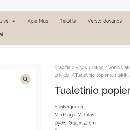
tuvė
Apie Mus
Tekstilė
Verslo dovanos
ai
Pradžia
Visos prekės
Vonios ak
/
/
laikikliai
/ Tualetinio popieriaus laikikl
Tualetinio popier
Spalva: juoda
Medžiaga: Metalas
Dydis: Ø 15 x 52 cm