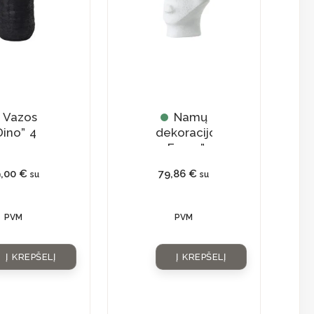
Vazos
Namų
Dino” 4
dekoracijos
„Faces”
9,00
€
79,86
€
su
su
PVM
PVM
Į KREPŠELĮ
Į KREPŠELĮ