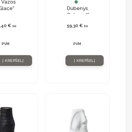
Vazos
Glace”
Dubenys
„Relaxed”
1,40
€
59,30
€
su
su
PVM
PVM
Į KREPŠELĮ
Į KREPŠELĮ