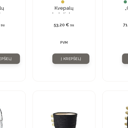
lų
Kvepalų
„
kas
buteliukas
su
53,20
€
7
su
su
liu
natūraliu
lu
kristalu
PVM
EPŠELĮ
Į KREPŠELĮ