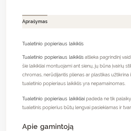
Aprašymas
Papildoma informacija
Atsiliepi
Tualetinio popieriaus laikiklis
Tualetinio popieriaus laikiklis
atlieka pagrindinį vai
šie laikikliai montuojami ant sienų, jų būna įvairių 
chromas, nerūdijantis plienas ar plastikas užtikrina 
tualetinio popieriaus laikiklis yra nepamainomas.
Tualetinio popieriaus laikikliai
padeda ne tik palaikyt
tualetinis popierius būtų lengvai pasiekiamas ir tva
Apie gamintoją