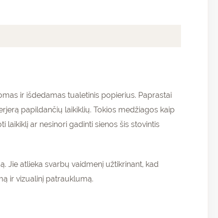
komas ir išdedamas tualetinis popierius. Paprastai
terjerą papildančių laikiklių. Tokios medžiagos kaip
aikiklį ar nesinori gadinti sienos šis stovintis
ą. Jie atlieka svarbų vaidmenį užtikrinant, kad
ą ir vizualinį patrauklumą.