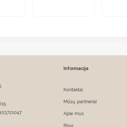
Informacija
S
Kontaktai
Mūsų partneriai
015
103721047
Apie mus
Blog