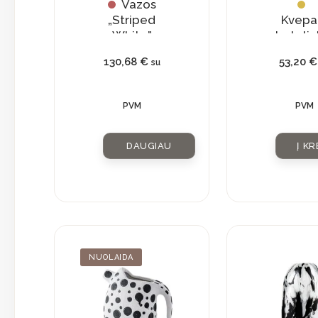
Vazos
„Striped
Kvepa
White”
buteliu
su
130,68
€
53,20
€
su
natūra
krista
PVM
PVM
DAUGIAU
Į KR
Current
Original
NUOLAIDA
price
price