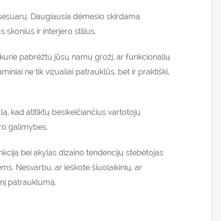
aksesuarų. Daugiausia dėmesio skirdama
 skonius ir interjero stilius.
, kurie pabrėžtų jūsų namų grožį, ar funkcionalių
iai ne tik vizualiai patrauklūs, bet ir praktiški,
, kad atitiktų besikeičiančius vartotojų
oro galimybes.
nkciją bei akylas dizaino tendencijų stebėtojas
s. Nesvarbu, ar ieškote šiuolaikinių, ar
inį patrauklumą.