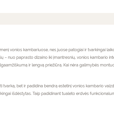
mai (0)
dmenį vonios kambariuose, nes juose patogiai ir tvarkingai lai
stilių – nuo paprasto dizaino iki įmantresnių, vonios kambario in
ilgaamžiškumą ir lengvą priežiūrą. Kai nėra galimybės montuoti l
i tvarką, bet ir padidina bendrą estetinį vonios kambario vaizd
rkingai išdėstytas. Taip padidinant tualeto erdvės funkcionalum