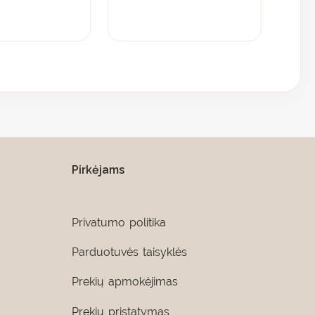
Pirkėjams
Privatumo politika
Parduotuvės taisyklės
Prekių apmokėjimas
Prekių pristatymas