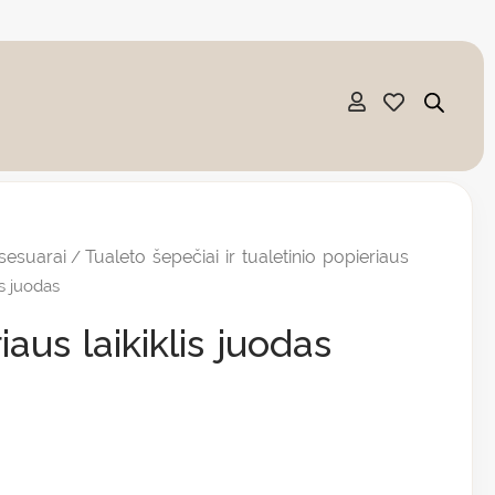
sesuarai
Tualeto šepečiai ir tualetinio popieriaus
/
is juodas
iaus laikiklis juodas