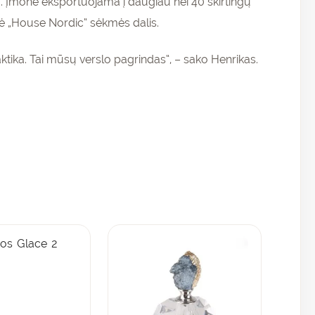
. Įmonė eksportuojama į daugiau nei 40 skirtingų
delė „House Nordic“ sėkmės dalis.
ktika. Tai mūsų verslo pagrindas“, – sako Henrikas.