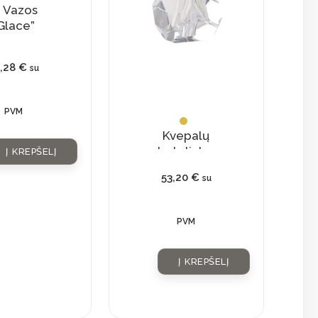
Vazos
Glace”
6,28
€
su
PVM
Kvepalų
buteliukas
Į KREPŠELĮ
su
53,20
€
su
natūraliu
kristalu
PVM
Į KREPŠELĮ