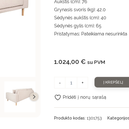
Aukštis (cm): 76
Grynasis svoris (kg): 42.0
Sėdynės aukštis (cm): 40
Sėdynės gylis (cm): 65
Pristatymas: Pateikiama nesurinkta
1.024,00
€
su PVM
-
+
Į KREPŠELĮ
Pridėti į norų sąrašą
Produkto kodas:
1301753
Kategorijo