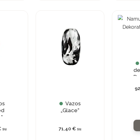
de
De
9
os
Vazos
ed
„Glace”
”
€
71,40
€
su
su