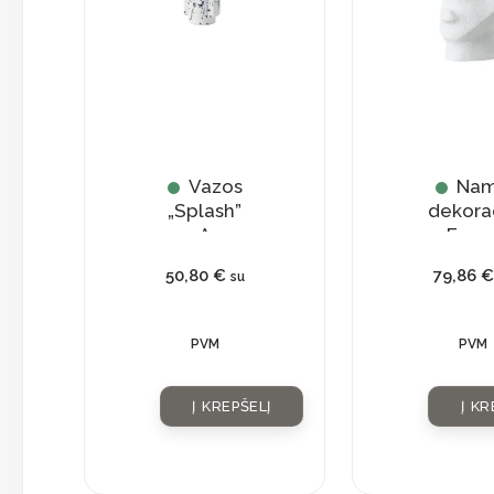
Vazos
Na
„Splash”
dekora
A
„Face
50,80
€
79,86
€
su
PVM
PVM
Į KREPŠELĮ
Į KR