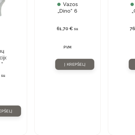
Vazos
„Dino” 6
„
61,70
€
7
su
PVM
mų
cijos
s”
Į KREPŠELĮ
su
EPŠELĮ