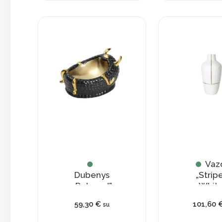
Vaz
Dubenys
„Strip
„Relaxed”
White
59,30
€
101,60
su