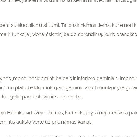
oilsiui, tiek jaukiems vakarams su šeima ar svečiais. Tai daugia
a su šiuolaikiniu stiliumi. Tai pasirinkimas tiems, kurie nori k
ą ir funkciją į vieną išskirtinį baldo sprendimą, kuris prano
s įmonė, besidominti baldais ir interjero gaminiais. Įmonė bu
 turi platų baldų ir interjero gaminių asortimentą ir yra ger
nkų, gėlių parduotuvių ir sodo centrų.
o Henriko virtuvėje. Pajutęs, kad rinkoje yra nepatenkinta pak
ymintis aukšta verte už prieinamas kainas.