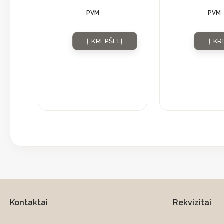
PVM
PVM
Į KREPŠELĮ
Į KR
Kontaktai
Rekvizitai