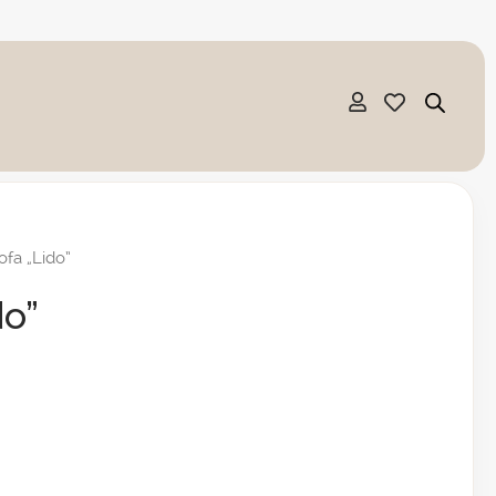
ofa „Lido”
do”