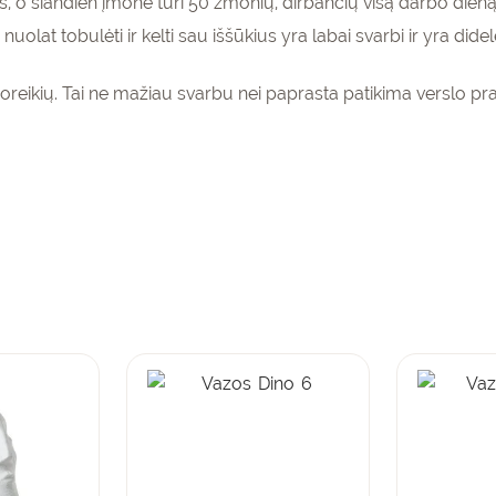
, o šiandien įmonė turi 50 žmonių, dirbančių visą darbo dieną
nuolat tobulėti ir kelti sau iššūkius yra labai svarbi ir yra di
oreikių. Tai ne mažiau svarbu nei paprasta patikima verslo pra