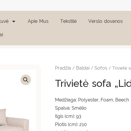
tuvė
Apie Mus
Tekstilė
Verslo dovanos
ai
produkto
kiekis:
Trivietė
Pradžia
Baldai
Sofos
/
/
/ Trivietė s
sofa
"Lido"
Trivietė sofa „Li
Medžiaga: Polyester, Foam, Beech
Spalva: Smėlio
Ilgis (cm): 93
Plotis (cm): 210