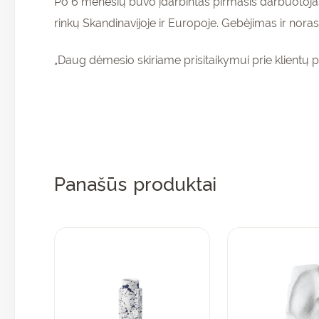
Po 6 mėnesių buvo įdarbintas pirmasis darbuotojas
rinkų Skandinavijoje ir Europoje. Gebėjimas ir noras 
„Daug dėmesio skiriame prisitaikymui prie klientų p
Panašūs produktai