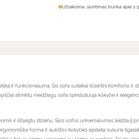
Užsakoma, siuntimas trunka apie 1-3
mai (0)
iką ir funkcionalumą. Šis sofa suteikia išskirtinį komforto ir sti
uopščiai atrinktų medžiagų sofa spinduliuoja kokybe ir elegancija
vomis ir išbaigtu dizainu. Šios sofos universalumas leidžia jį pri
gonomiška forma ir aukštos kokybės apdaila sukuria ilgalaikį