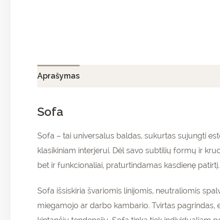
Aprašymas
Papildoma informacija
Atsiliepi
Sofa
Sofa – tai universalus baldas, sukurtas sujungti estet
klasikiniam interjerui. Dėl savo subtilių formų ir kr
bet ir funkcionaliai, praturtindamas kasdienę patirtį.
Sofa išsiskiria švariomis linijomis, neutraliomis spal
miegamojo ar darbo kambario. Tvirtas pagrindas, er