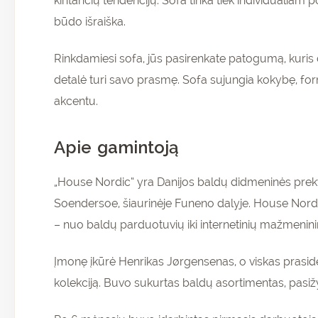
kintančių tendencijų. Sofa tinka tiek individualiam p
būdo išraiška.
Rinkdamiesi sofa, jūs pasirenkate patogumą, kuris der
detalė turi savo prasmę. Sofa sujungia kokybę, form
akcentu.
Apie gamintoją
„House Nordic“ yra Danijos baldų didmeninės prekybo
Soendersoe, šiaurinėje Funeno dalyje. House Nordic“
– nuo baldų parduotuvių iki internetinių mažmenini
Įmonę įkūrė Henrikas Jørgensenas, o viskas prasidėj
kolekciją. Buvo sukurtas baldų asortimentas, pasiž