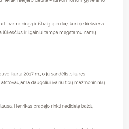
u nei tik interjero detalė – tai komforto ir gyvenimo
urti harmoningą ir išbaigtą erdvę, kurioje kiekviena
ksta lūkesčius ir ilgainiui tampa mėgstamu namų
vo įkurta 2017 m., o jų sandėlis įsikūręs
ai atstovaujama daugeliui įvairių tipų mažmenininkų
lausa, Henrikas pradėjo rinkti nedidelę baldų