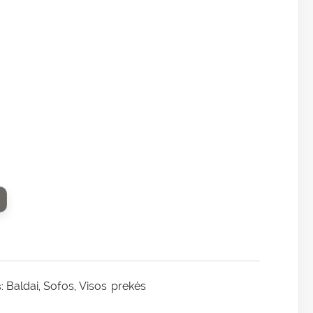
Baldai
Sofos
Visos prekės
s:
,
,