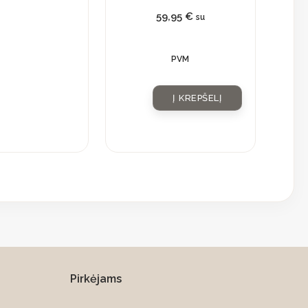
59,95
€
su
PVM
Į KREPŠELĮ
Pirkėjams